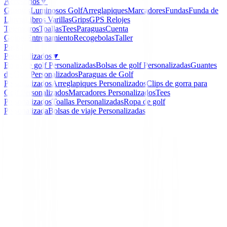
Accesorios
▼
Guantes
Luminosos Golf
Arreglapiques
Marcadores
Fundas
Funda de
Lluvia
Libros
Varillas
Grips
GPS Relojes
Telemetros
Toallas
Tees
Paraguas
Cuenta
Golpes
Entrenamiento
Recogebolas
Taller
Packs
Personalizados
▼
Bolas de golf Personalizadas
Bolsas de golf Personalizadas
Guantes
de Golf Personalizados
Paraguas de Golf
Personalizados
Arreglapiques Personalizados
Clips de gorra para
Golf Personalizados
Marcadores Personalizados
Tees
Personalizados
Toallas Personalizadas
Ropa de golf
Personalizada
Bolsas de viaje Personalizadas
Inicio
/
Boutique
/
Polo Adidas TOURNAMENT SS P 
-
36
%
Adidas
Polo Adidas TOURNA
SS P CD3732
Ref:
4059805159228