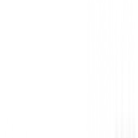
¡No esperes más! Compra ahora el Polo Golf Adid
Tournament SS P en BuenGolpe y ayuda a tu juni
su máximo potencial en el golf.
Sin opiniones
Todavía no hay opiniones para este producto.
Sé el primero en dejar una opinión cuando recibas tu 
Debes iniciar sesión para dejar una opinión sobre este
Iniciar Sesión
También te puede interesar