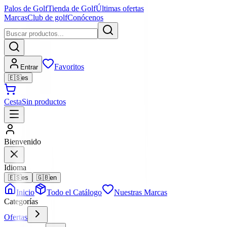
Palos de Golf
Tienda de Golf
Últimas ofertas
Marcas
Club de golf
Conócenos
Favoritos
Entrar
🇪🇸
es
Cesta
Sin productos
Bienvenido
Idioma
🇪🇸
es
🇬🇧
en
Inicio
Todo el Catálogo
Nuestras Marcas
Categorías
Ofertas