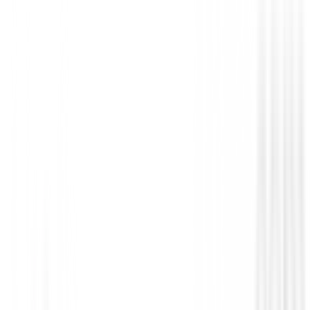
Polos Niños
Polo Footjoy Painted Floral Lisle 39425 
70,00 €
63,00 €
Desde