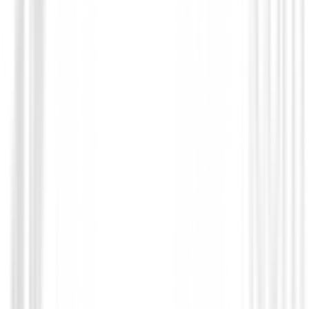
Polos Niños
Polo FootJoy Painted Floral Lisle 34233
65,00 €
58,50 €
Desde