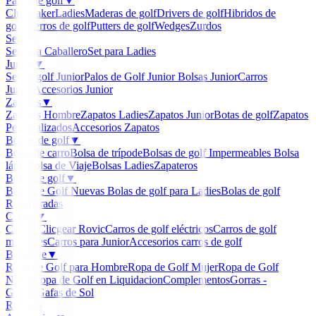
Palos de golf
▼
Clubmaker
Ladies
Maderas de golf
Drivers de golf
Hibridos de
golf
Hierros de golf
Putters de golf
Wedges
Zurdos
Sets
▼
Set para Caballero
Set para Ladies
Junior
▼
Set de golf Junior
Palos de Golf Junior
Bolsas Junior
Carros
Junior
Accesorios Junior
Zapatos
▼
Zapatos Hombre
Zapatos Ladies
Zapatos Junior
Botas de golf
Zapatos
Personalizados
Accesorios Zapatos
Bolsas de golf
▼
Bolsa de carro
Bolsa de trípode
Bolsas de golf Impermeables
Bolsa
lápiz
Bolsa de Viaje
Bolsas Ladies
Zapateros
Bolas de golf
▼
Bolas de Golf Nuevas
Bolas de golf para Ladies
Bolas de golf
Recuperadas
Carros
▼
Carros Clicgear Rovic
Carros de golf eléctricos
Carros de golf
manuales
Carros para Junior
Accesorios carros de golf
Boutique
▼
Ropa de Golf para Hombre
Ropa de Golf Mujer
Ropa de Golf
Niños
Ropa de Golf en Liquidacion
Complementos
Gorras -
Gorros
Gafas de Sol
Regalos