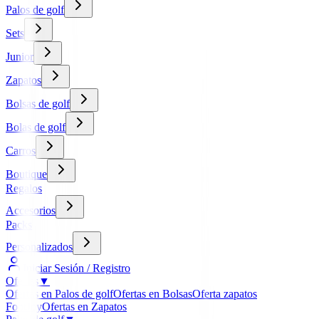
Palos de golf
Sets
Junior
Zapatos
Bolsas de golf
Bolas de golf
Carros
Boutique
Regalos
Accesorios
Packs
Personalizados
Iniciar Sesión / Registro
Ofertas
▼
Ofertas en Palos de golf
Ofertas en Bolsas
Oferta zapatos
FootJoy
Ofertas en Zapatos