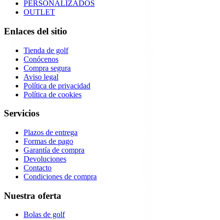
PERSONALIZADOS
OUTLET
Enlaces del sitio
Tienda de golf
Conócenos
Compra segura
Aviso legal
Política de privacidad
Política de cookies
Servicios
Plazos de entrega
Formas de pago
Garantía de compra
Devoluciones
Contacto
Condiciones de compra
Nuestra oferta
Bolas de golf