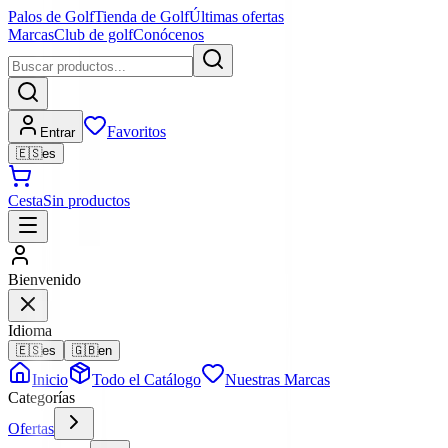
Palos de Golf
Tienda de Golf
Últimas ofertas
Marcas
Club de golf
Conócenos
Favoritos
Entrar
🇪🇸
es
Cesta
Sin productos
Bienvenido
Idioma
🇪🇸
es
🇬🇧
en
Inicio
Todo el Catálogo
Nuestras Marcas
Categorías
Ofertas