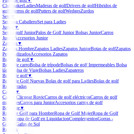
Palos de golf
▼
Clubmaker
Ladies
Maderas de golf
Drivers de golf
Hibridos de
golf
Hierros de golf
Putters de golf
Wedges
Zurdos
Sets
▼
Set para Caballero
Set para Ladies
Junior
▼
Set de golf Junior
Palos de Golf Junior
Bolsas Junior
Carros
Junior
Accesorios Junior
Zapatos
▼
Zapatos Hombre
Zapatos Ladies
Zapatos Junior
Botas de golf
Zapatos
Personalizados
Accesorios Zapatos
Bolsas de golf
▼
Bolsa de carro
Bolsa de trípode
Bolsas de golf Impermeables
Bolsa
lápiz
Bolsa de Viaje
Bolsas Ladies
Zapateros
Bolas de golf
▼
Bolas de Golf Nuevas
Bolas de golf para Ladies
Bolas de golf
Recuperadas
Carros
▼
Carros Clicgear Rovic
Carros de golf eléctricos
Carros de golf
manuales
Carros para Junior
Accesorios carros de golf
Boutique
▼
Ropa de Golf para Hombre
Ropa de Golf Mujer
Ropa de Golf
Niños
Ropa de Golf en Liquidacion
Complementos
Gorras -
Gorros
Gafas de Sol
Regalos