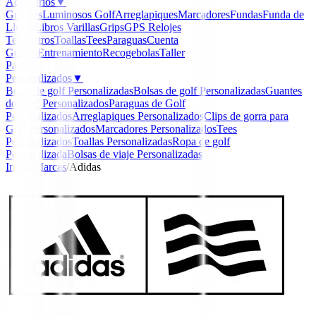
Accesorios
▼
Guantes
Luminosos Golf
Arreglapiques
Marcadores
Fundas
Funda de
Lluvia
Libros
Varillas
Grips
GPS Relojes
Telemetros
Toallas
Tees
Paraguas
Cuenta
Golpes
Entrenamiento
Recogebolas
Taller
Packs
Personalizados
▼
Bolas de golf Personalizadas
Bolsas de golf Personalizadas
Guantes
de Golf Personalizados
Paraguas de Golf
Personalizados
Arreglapiques Personalizados
Clips de gorra para
Golf Personalizados
Marcadores Personalizados
Tees
Personalizados
Toallas Personalizadas
Ropa de golf
Personalizada
Bolsas de viaje Personalizadas
Inicio
/
Marcas
/
Adidas