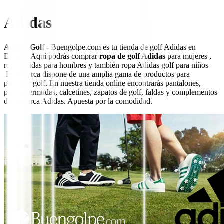
Adidas
Adidas Golf
- Buengolpe.com es tu tienda de golf Adidas en
España. Aquí podrás comprar
ropa de golf Adidas
para mujeres ,
ropa Adidas para hombres y también ropa Adidas golf para niños
Esta marca dispone de una amplia gama de productos para
practicar golf. En nuestra tienda online encontrarás pantalones,
polos, bermudas, calcetines, zapatos de golf, faldas y complementos
de la marca Adidas. Apuesta por la comodidad.