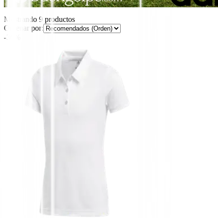
Mostrando
9
productos
Ordenar por:
-36%