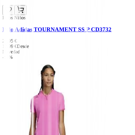
Polos Niños
Polo Adidas TOURNAMENT SS P CD3732
27,95 €
17,99 €
Desde
Novedad
-64%