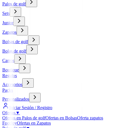
Palos de golf
Sets
Junior
Zapatos
Bolsas de golf
Bolas de golf
Carros
Boutique
Regalos
Accesorios
Packs
Personalizados
Iniciar Sesión / Registro
Ofertas
▼
Ofertas en Palos de golf
Ofertas en Bolsas
Oferta zapatos
FootJoy
Ofertas en Zapatos