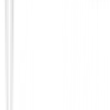
Ropa de Golf en Liquidacion
Bermudas Adidas puremotion Stretch 3-Stripes
Short Ref. B88753 Junior CRIS CLARO.
54,99 €
30,00 €
Desde