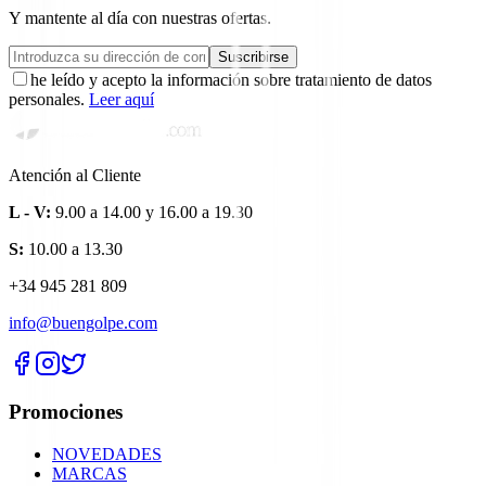
Y mantente al día con nuestras ofertas.
Suscribirse
he leído y acepto la información sobre tratamiento de datos
personales.
Leer aquí
Atención al Cliente
L - V:
9.00 a 14.00 y 16.00 a 19.30
S:
10.00 a 13.30
+34 945 281 809
info@buengolpe.com
Promociones
NOVEDADES
MARCAS