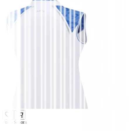
Polos Señora