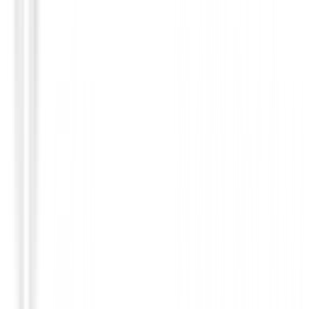
Polos Señora
Polo Ping Jeanie P93720-2L5 Black Multi Mujer
49,89 €
Desde