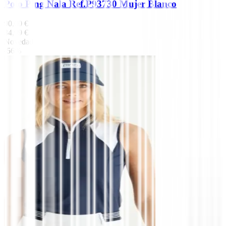
Polo Ping Nala Ref.P93730 Mujer Blanco
90,00 €
34,99 €
Novedad
-56%