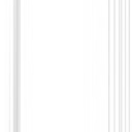
Bermudas Caballero
Bermudas Ping Bradley II Ref. P03717-Hombre
79,99 €
68,00 €
Desde