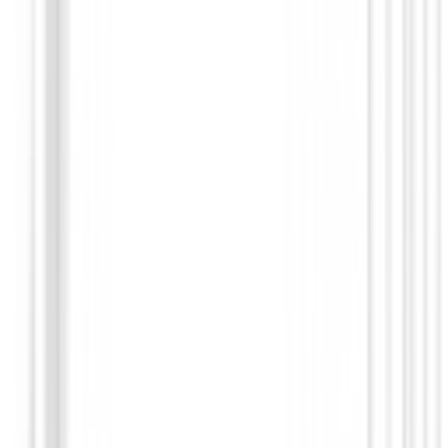
Gorras | Viseras | Mujer
Gorro Invierno Ping Mujer OTI Textured Knit
Bobble Tibetan Red
29,95 €
25,00 €