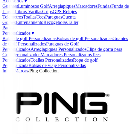
Accesorios
▼
Guantes
Luminosos Golf
Arreglapiques
Marcadores
Fundas
Funda de
Lluvia
Libros
Varillas
Grips
GPS Relojes
Telemetros
Toallas
Tees
Paraguas
Cuenta
Golpes
Entrenamiento
Recogebolas
Taller
Packs
Personalizados
▼
Bolas de golf Personalizadas
Bolsas de golf Personalizadas
Guantes
de Golf Personalizados
Paraguas de Golf
Personalizados
Arreglapiques Personalizados
Clips de gorra para
Golf Personalizados
Marcadores Personalizados
Tees
Personalizados
Toallas Personalizadas
Ropa de golf
Personalizada
Bolsas de viaje Personalizadas
Inicio
/
Marcas
/
Ping Collection