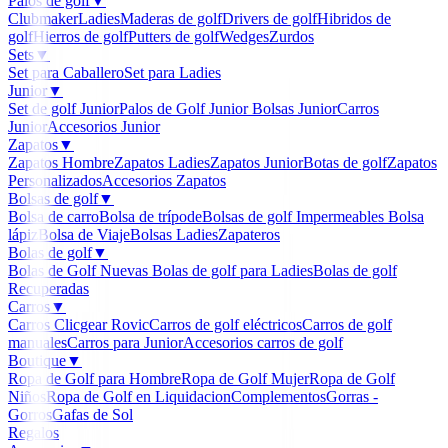
Palos de golf
▼
Clubmaker
Ladies
Maderas de golf
Drivers de golf
Hibridos de
golf
Hierros de golf
Putters de golf
Wedges
Zurdos
Sets
▼
Set para Caballero
Set para Ladies
Junior
▼
Set de golf Junior
Palos de Golf Junior
Bolsas Junior
Carros
Junior
Accesorios Junior
Zapatos
▼
Zapatos Hombre
Zapatos Ladies
Zapatos Junior
Botas de golf
Zapatos
Personalizados
Accesorios Zapatos
Bolsas de golf
▼
Bolsa de carro
Bolsa de trípode
Bolsas de golf Impermeables
Bolsa
lápiz
Bolsa de Viaje
Bolsas Ladies
Zapateros
Bolas de golf
▼
Bolas de Golf Nuevas
Bolas de golf para Ladies
Bolas de golf
Recuperadas
Carros
▼
Carros Clicgear Rovic
Carros de golf eléctricos
Carros de golf
manuales
Carros para Junior
Accesorios carros de golf
Boutique
▼
Ropa de Golf para Hombre
Ropa de Golf Mujer
Ropa de Golf
Niños
Ropa de Golf en Liquidacion
Complementos
Gorras -
Gorros
Gafas de Sol
Regalos