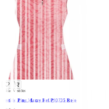
Faldas Vestidos
Vestido Ping Mazzy Ref.P93735 Rojo