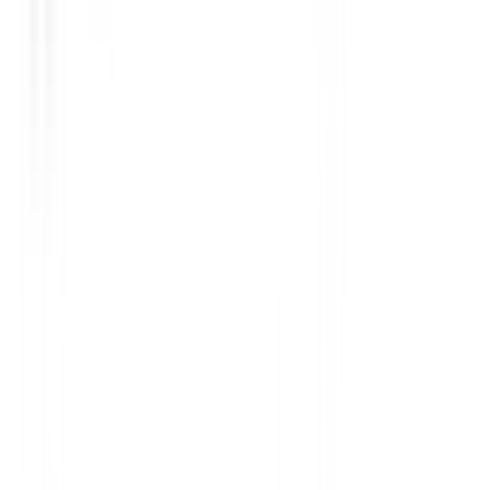
Polos Señora
Polo Ping Sonya Ladies Fleece Midlayer Black
White P93565-090
99,00 €
45,00 €
Desde