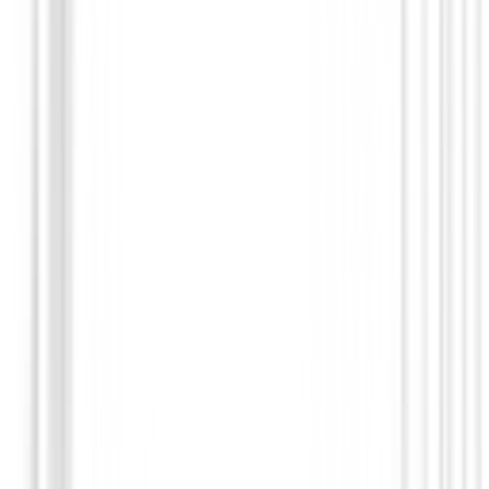
Gorras | Viseras | Mujer