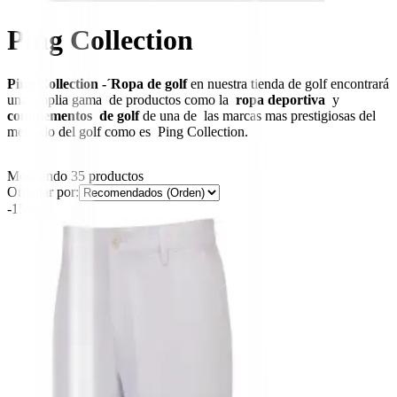
Ping Collection
Ping Collection -´Ropa de golf
en nuestra tienda de golf encontrará
una amplia gama de productos como la
ropa deportiva
y
complementos de golf
de una de las marcas mas prestigiosas del
mercado del golf como es Ping Collection.
Mostrando
35
productos
Ordenar por:
-15%