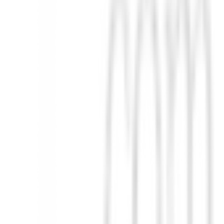
. Su tejido transpirable, su confección cuidada y su diseño vanguardista
can combinar elegancia, confort duradero y un enfoque consciente con el 
 diferencia en BuenGolpe. ¡Compra ahora y mejora tu juego con es