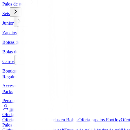
Palos de golf
Sets
Junior
Zapatos
Bolsas de golf
Bolas de golf
Carros
Boutique
Regalos
Accesorios
Packs
Personalizados
Iniciar Sesión / Registro
Ofertas
▼
Ofertas en Palos de golf
Ofertas en Bolsas
Oferta zapatos FootJoy
Ofer
Palos de golf
▼