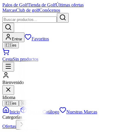
Palos de Golf
Tienda de Golf
Últimas ofertas
Marcas
Club de golf
Conócenos
Favoritos
Entrar
🇪🇸
es
Cesta
Sin productos
Bienvenido
Idioma
🇪🇸
es
🇬🇧
en
Inicio
Todo el Catálogo
Nuestras Marcas
Categorías
Ofertas