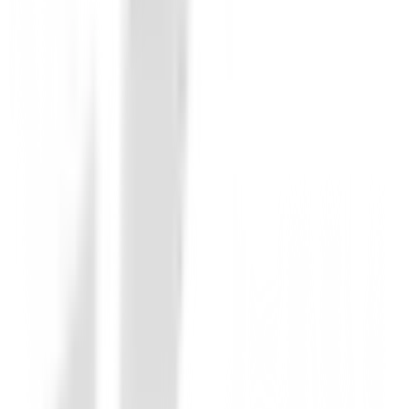
Polos Caballero
Camiseta termica FootJoy ThermoSeries 
79,00 €