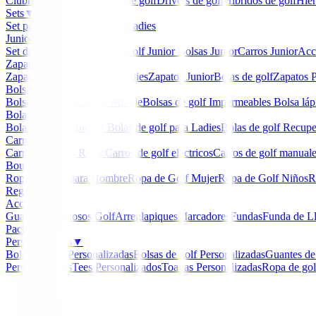
Clubmaker
Ladies
Maderas de golf
Drivers de golf
Hibridos de golf
Hier
Sets
▼
Set para Caballero
Set para Ladies
Junior
▼
Set de golf Junior
Palos de Golf Junior
Bolsas Junior
Carros Junior
Acc
Zapatos
▼
Zapatos Hombre
Zapatos Ladies
Zapatos Junior
Botas de golf
Zapatos P
Bolsas de golf
▼
Bolsa de carro
Bolsa de trípode
Bolsas de golf Impermeables
Bolsa láp
Bolas de golf
▼
Bolas de Golf Nuevas
Bolas de golf para Ladies
Bolas de golf Recup
Carros
▼
Carros Clicgear Rovic
Carros de golf eléctricos
Carros de golf manual
Boutique
▼
Ropa de Golf para Hombre
Ropa de Golf Mujer
Ropa de Golf Niños
R
Regalos
Accesorios
▼
Guantes
Luminosos Golf
Arreglapiques
Marcadores
Fundas
Funda de L
Packs
Personalizados
▼
Bolas de golf Personalizadas
Bolsas de golf Personalizadas
Guantes de
Personalizados
Tees Personalizados
Toallas Personalizadas
Ropa de gol
Inicio
/
Boutique
/
Polo Ping Golf Kelly Colour Block
-
26
%