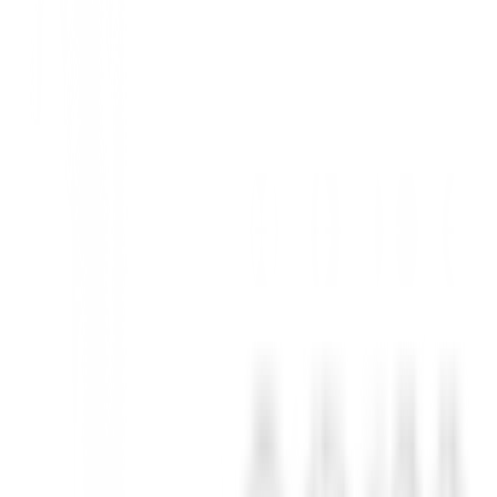
nibilidad en BuenGolpe
 elegante color Blanco. Este polo ha sido diseñado para el golfista mo
eño 'Colour Block', con paneles en contraste en mangas y hombros, te 
Exigentes
rante toda tu ronda.
e sin sacrificar calidad ni rendimiento.
do en el hombro, un sello de autenticidad.
fuera del campo de golf.
ista.