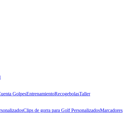
l
uenta Golpes
Entrenamiento
Recogebolas
Taller
rsonalizados
Clips de gorra para Golf Personalizados
Marcadores