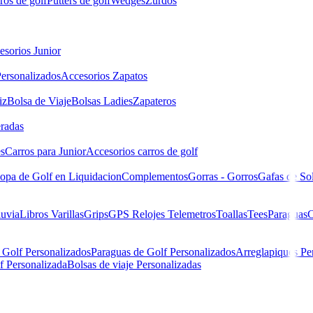
ros de golf
Putters de golf
Wedges
Zurdos
esorios Junior
ersonalizados
Accesorios Zapatos
iz
Bolsa de Viaje
Bolsas Ladies
Zapateros
eradas
es
Carros para Junior
Accesorios carros de golf
opa de Golf en Liquidacion
Complementos
Gorras - Gorros
Gafas de So
luvia
Libros
Varillas
Grips
GPS Relojes Telemetros
Toallas
Tees
Paraguas
C
 Golf Personalizados
Paraguas de Golf Personalizados
Arreglapiques Pe
f Personalizada
Bolsas de viaje Personalizadas
 P03730 Hombre