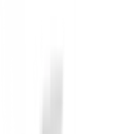
El
Polo Ping Kelly Colour Block P03730
no es solo 
concentrarte plenamente en tu juego, mientras que su e
¡No esperes más! Añade este polo imprescindible d
Sin opiniones
Todavía no hay opiniones para este producto.
Sé el primero en dejar una opinión cuando recibas tu 
Debes iniciar sesión para dejar una opinión sobre este
Iniciar Sesión
También te puede interesar