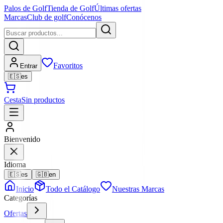
Palos de Golf
Tienda de Golf
Últimas ofertas
Marcas
Club de golf
Conócenos
Favoritos
Entrar
🇪🇸
es
Cesta
Sin productos
Bienvenido
Idioma
🇪🇸
es
🇬🇧
en
Inicio
Todo el Catálogo
Nuestras Marcas
Categorías
Ofertas