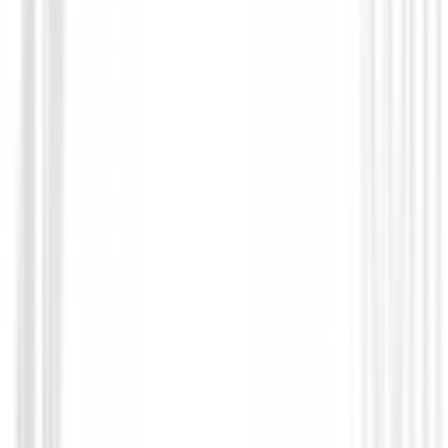
Polos Señora
Polo Ping Nala Ref.P93730 Mujer Blanc
90,00 €
34,99 €