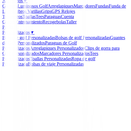
Accesorios
▼
Guantes
Luminosos Golf
Arreglapiques
Marcadores
Fundas
Funda de
Lluvia
Libros
Varillas
Grips
GPS Relojes
Telemetros
Toallas
Tees
Paraguas
Cuenta
Golpes
Entrenamiento
Recogebolas
Taller
Packs
Personalizados
▼
Bolas de golf Personalizadas
Bolsas de golf Personalizadas
Guantes
de Golf Personalizados
Paraguas de Golf
Personalizados
Arreglapiques Personalizados
Clips de gorra para
Golf Personalizados
Marcadores Personalizados
Tees
Personalizados
Toallas Personalizadas
Ropa de golf
Personalizada
Bolsas de viaje Personalizadas
Inicio
/
Polos Señora
/
Polo Ping Colleen Ref. P93729 
-
56
%
Ping Collection
Polo Ping Colleen Ref. 
Mujer