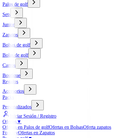
Palos de golf
Sets
Junior
Zapatos
Bolsas de golf
Bolas de golf
Carros
Boutique
Regalos
Accesorios
Packs
Personalizados
Iniciar Sesión / Registro
Ofertas
▼
Ofertas en Palos de golf
Ofertas en Bolsas
Oferta zapatos
FootJoy
Ofertas en Zapatos