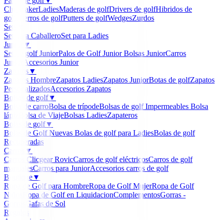
Palos de golf
▼
Clubmaker
Ladies
Maderas de golf
Drivers de golf
Hibridos de
golf
Hierros de golf
Putters de golf
Wedges
Zurdos
Sets
▼
Set para Caballero
Set para Ladies
Junior
▼
Set de golf Junior
Palos de Golf Junior
Bolsas Junior
Carros
Junior
Accesorios Junior
Zapatos
▼
Zapatos Hombre
Zapatos Ladies
Zapatos Junior
Botas de golf
Zapatos
Personalizados
Accesorios Zapatos
Bolsas de golf
▼
Bolsa de carro
Bolsa de trípode
Bolsas de golf Impermeables
Bolsa
lápiz
Bolsa de Viaje
Bolsas Ladies
Zapateros
Bolas de golf
▼
Bolas de Golf Nuevas
Bolas de golf para Ladies
Bolas de golf
Recuperadas
Carros
▼
Carros Clicgear Rovic
Carros de golf eléctricos
Carros de golf
manuales
Carros para Junior
Accesorios carros de golf
Boutique
▼
Ropa de Golf para Hombre
Ropa de Golf Mujer
Ropa de Golf
Niños
Ropa de Golf en Liquidacion
Complementos
Gorras -
Gorros
Gafas de Sol
Regalos