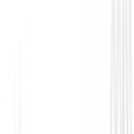
Polos Señora
Polo Ping Oona P93734
90,75 €
39,99 €