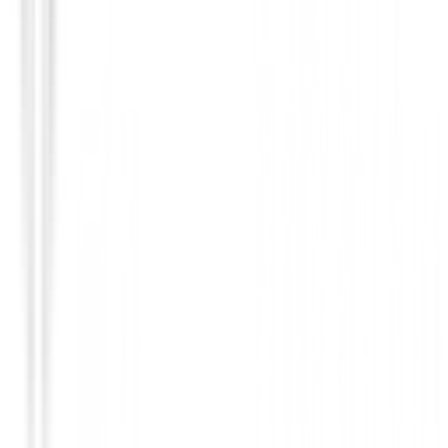
Polos Señora
Polo Footjoy Notch V mujer Ref.37846
99,00 €
79,00 €
Desde