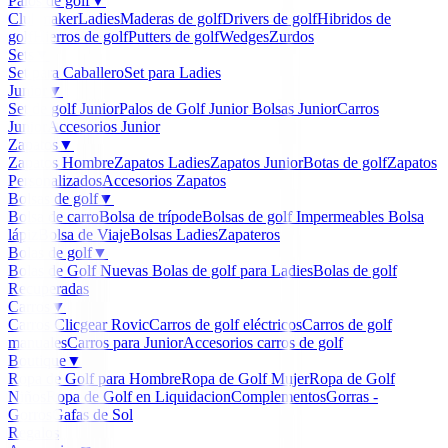
Palos de golf
▼
Clubmaker
Ladies
Maderas de golf
Drivers de golf
Hibridos de
golf
Hierros de golf
Putters de golf
Wedges
Zurdos
Sets
▼
Set para Caballero
Set para Ladies
Junior
▼
Set de golf Junior
Palos de Golf Junior
Bolsas Junior
Carros
Junior
Accesorios Junior
Zapatos
▼
Zapatos Hombre
Zapatos Ladies
Zapatos Junior
Botas de golf
Zapatos
Personalizados
Accesorios Zapatos
Bolsas de golf
▼
Bolsa de carro
Bolsa de trípode
Bolsas de golf Impermeables
Bolsa
lápiz
Bolsa de Viaje
Bolsas Ladies
Zapateros
Bolas de golf
▼
Bolas de Golf Nuevas
Bolas de golf para Ladies
Bolas de golf
Recuperadas
Carros
▼
Carros Clicgear Rovic
Carros de golf eléctricos
Carros de golf
manuales
Carros para Junior
Accesorios carros de golf
Boutique
▼
Ropa de Golf para Hombre
Ropa de Golf Mujer
Ropa de Golf
Niños
Ropa de Golf en Liquidacion
Complementos
Gorras -
Gorros
Gafas de Sol
Regalos