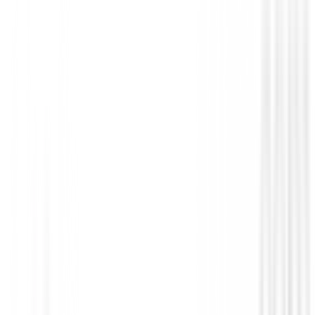
Polos Señora
Polo Footjoy Painted Floral Cap Sleeve L
Ref.34201
89,00 €
75,00 €
Desde