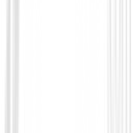
Polos Señora
Polo Footjoy Painted Floral Cap Sleeve L
Ref.34202
89,00 €
75,00 €
Desde