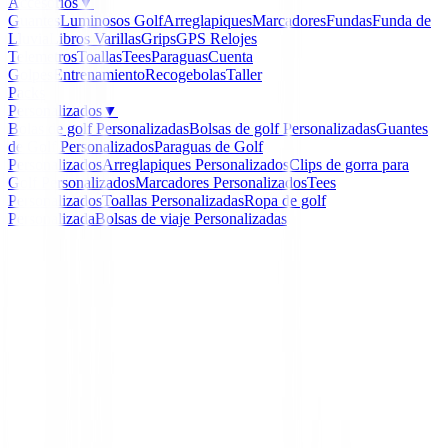
Accesorios
▼
Guantes
Luminosos Golf
Arreglapiques
Marcadores
Fundas
Funda de
Lluvia
Libros
Varillas
Grips
GPS Relojes
Telemetros
Toallas
Tees
Paraguas
Cuenta
Golpes
Entrenamiento
Recogebolas
Taller
Packs
Personalizados
▼
Bolas de golf Personalizadas
Bolsas de golf Personalizadas
Guantes
de Golf Personalizados
Paraguas de Golf
Personalizados
Arreglapiques Personalizados
Clips de gorra para
Golf Personalizados
Marcadores Personalizados
Tees
Personalizados
Toallas Personalizadas
Ropa de golf
Personalizada
Bolsas de viaje Personalizadas
Inicio
/
Polos Señora
/
Polo Footjoy Animal Print Ref.3
-
43
%
FootJoy
Polo Footjoy Animal Pri
Ref.34170 Mujer