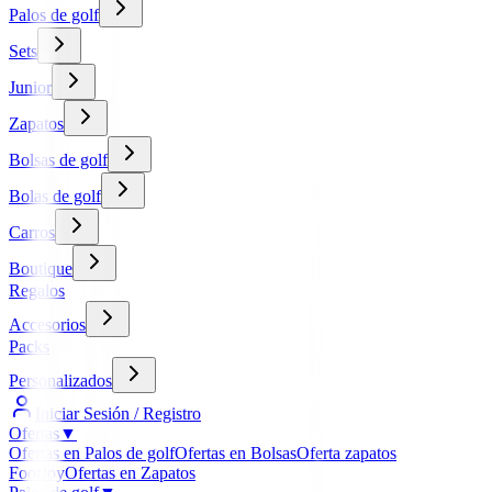
Palos de golf
Sets
Junior
Zapatos
Bolsas de golf
Bolas de golf
Carros
Boutique
Regalos
Accesorios
Packs
Personalizados
Iniciar Sesión / Registro
Ofertas
▼
Ofertas en Palos de golf
Ofertas en Bolsas
Oferta zapatos
FootJoy
Ofertas en Zapatos