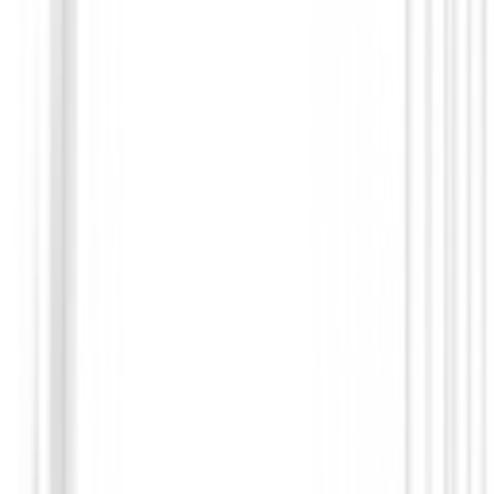
Polos Señora
Polo Footjoy Painted Floral Cap Sleeve L
Ref.34203
89,00 €
75,00 €
Desde