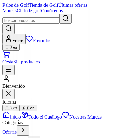
Palos de Golf
Tienda de Golf
Últimas ofertas
Marcas
Club de golf
Conócenos
Favoritos
Entrar
🇪🇸
es
Cesta
Sin productos
Bienvenido
Idioma
🇪🇸
es
🇬🇧
en
Inicio
Todo el Catálogo
Nuestras Marcas
Categorías
Ofertas