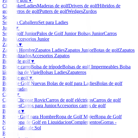
Palos de golf
▼
Clubmaker
Ladies
Maderas de golf
Drivers de golf
Hibridos de
golf
Hierros de golf
Putters de golf
Wedges
Zurdos
Sets
▼
Set para Caballero
Set para Ladies
Junior
▼
Set de golf Junior
Palos de Golf Junior
Bolsas Junior
Carros
Junior
Accesorios Junior
Zapatos
▼
Zapatos Hombre
Zapatos Ladies
Zapatos Junior
Botas de golf
Zapatos
Personalizados
Accesorios Zapatos
Bolsas de golf
▼
Bolsa de carro
Bolsa de trípode
Bolsas de golf Impermeables
Bolsa
lápiz
Bolsa de Viaje
Bolsas Ladies
Zapateros
Bolas de golf
▼
Bolas de Golf Nuevas
Bolas de golf para Ladies
Bolas de golf
Recuperadas
Carros
▼
Carros Clicgear Rovic
Carros de golf eléctricos
Carros de golf
manuales
Carros para Junior
Accesorios carros de golf
Boutique
▼
Ropa de Golf para Hombre
Ropa de Golf Mujer
Ropa de Golf
Niños
Ropa de Golf en Liquidacion
Complementos
Gorras -
Gorros
Gafas de Sol
Regalos