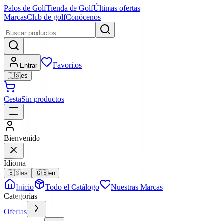
Palos de Golf
Tienda de Golf
Últimas ofertas
Marcas
Club de golf
Conócenos
Favoritos
Entrar
🇪🇸
es
Cesta
Sin productos
Bienvenido
Idioma
🇪🇸
es
🇬🇧
en
Inicio
Todo el Catálogo
Nuestras Marcas
Categorías
Ofertas