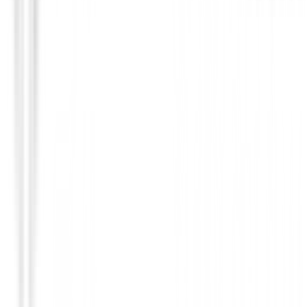
Polos Señora
Polo Footjoy Notch V mujer Ref.37846