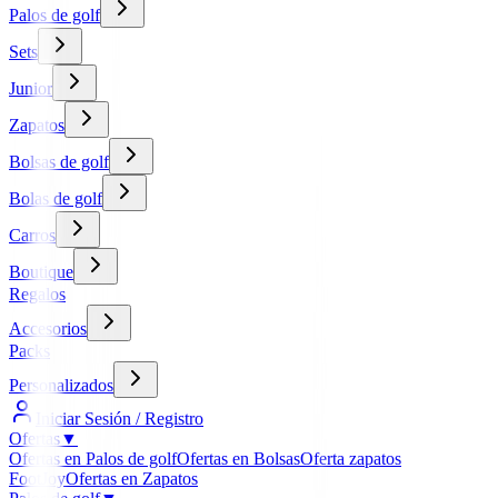
Palos de golf
Sets
Junior
Zapatos
Bolsas de golf
Bolas de golf
Carros
Boutique
Regalos
Accesorios
Packs
Personalizados
Iniciar Sesión / Registro
Ofertas
▼
Ofertas en Palos de golf
Ofertas en Bolsas
Oferta zapatos
FootJoy
Ofertas en Zapatos