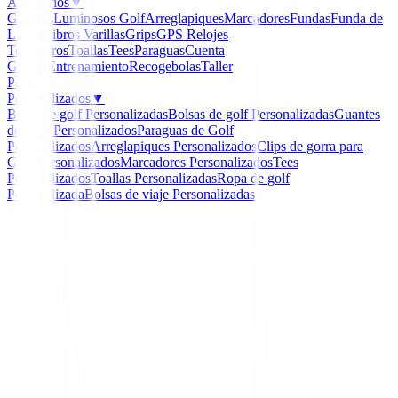
Accesorios
▼
Guantes
Luminosos Golf
Arreglapiques
Marcadores
Fundas
Funda de
Lluvia
Libros
Varillas
Grips
GPS Relojes
Telemetros
Toallas
Tees
Paraguas
Cuenta
Golpes
Entrenamiento
Recogebolas
Taller
Packs
Personalizados
▼
Bolas de golf Personalizadas
Bolsas de golf Personalizadas
Guantes
de Golf Personalizados
Paraguas de Golf
Personalizados
Arreglapiques Personalizados
Clips de gorra para
Golf Personalizados
Marcadores Personalizados
Tees
Personalizados
Toallas Personalizadas
Ropa de golf
Personalizada
Bolsas de viaje Personalizadas
Inicio
/
Polos Señora
/
Polo FootJoy ThermoSeries Long
37876
-
39
%
FootJoy
Polo FootJoy ThermoSer
Long Sleeve mujer 3787