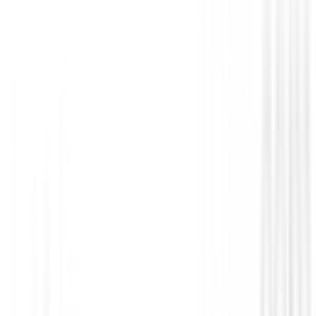
Polos Señora
Polo Footjoy Painted Floral Cap Sleeve L
Ref.34201
89,00 €
75,00 €
Desde