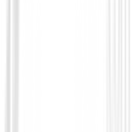
Polos Señora
Polo Footjoy Painted Floral Cap Sleeve L
Ref.34202
89,00 €