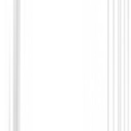
Polos Señora
Polo Footjoy Painted Floral Cap Sleeve L
Ref.34203
89,00 €
75,00 €
Desde