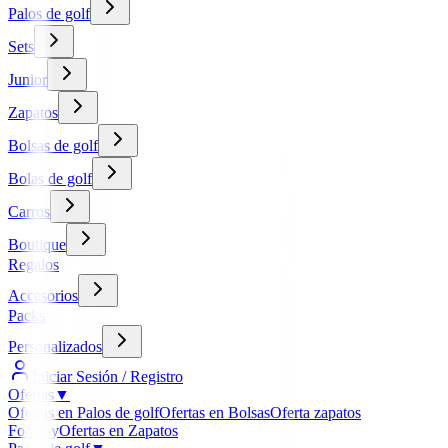
Palos de golf
Sets
Junior
Zapatos
Bolsas de golf
Bolas de golf
Carros
Boutique
Regalos
Accesorios
Packs
Personalizados
Iniciar Sesión / Registro
Ofertas
▼
Ofertas en Palos de golf
Ofertas en Bolsas
Oferta zapatos
FootJoy
Ofertas en Zapatos