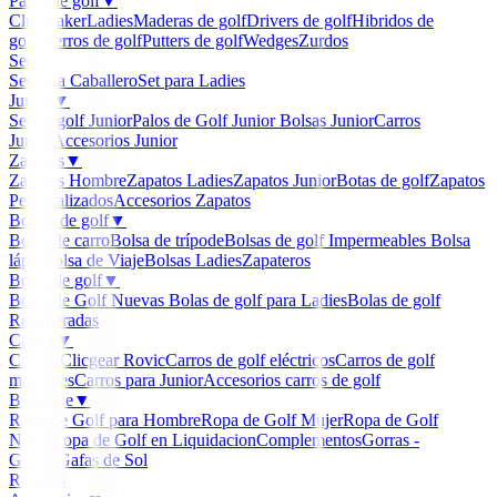
Palos de golf
▼
Clubmaker
Ladies
Maderas de golf
Drivers de golf
Hibridos de
golf
Hierros de golf
Putters de golf
Wedges
Zurdos
Sets
▼
Set para Caballero
Set para Ladies
Junior
▼
Set de golf Junior
Palos de Golf Junior
Bolsas Junior
Carros
Junior
Accesorios Junior
Zapatos
▼
Zapatos Hombre
Zapatos Ladies
Zapatos Junior
Botas de golf
Zapatos
Personalizados
Accesorios Zapatos
Bolsas de golf
▼
Bolsa de carro
Bolsa de trípode
Bolsas de golf Impermeables
Bolsa
lápiz
Bolsa de Viaje
Bolsas Ladies
Zapateros
Bolas de golf
▼
Bolas de Golf Nuevas
Bolas de golf para Ladies
Bolas de golf
Recuperadas
Carros
▼
Carros Clicgear Rovic
Carros de golf eléctricos
Carros de golf
manuales
Carros para Junior
Accesorios carros de golf
Boutique
▼
Ropa de Golf para Hombre
Ropa de Golf Mujer
Ropa de Golf
Niños
Ropa de Golf en Liquidacion
Complementos
Gorras -
Gorros
Gafas de Sol
Regalos