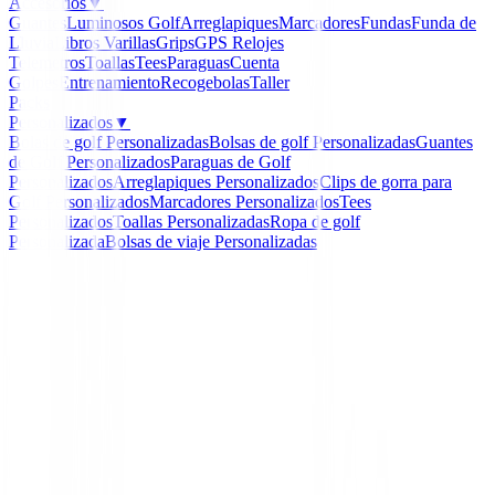
Accesorios
▼
Guantes
Luminosos Golf
Arreglapiques
Marcadores
Fundas
Funda de
Lluvia
Libros
Varillas
Grips
GPS Relojes
Telemetros
Toallas
Tees
Paraguas
Cuenta
Golpes
Entrenamiento
Recogebolas
Taller
Packs
Personalizados
▼
Bolas de golf Personalizadas
Bolsas de golf Personalizadas
Guantes
de Golf Personalizados
Paraguas de Golf
Personalizados
Arreglapiques Personalizados
Clips de gorra para
Golf Personalizados
Marcadores Personalizados
Tees
Personalizados
Toallas Personalizadas
Ropa de golf
Personalizada
Bolsas de viaje Personalizadas
Inicio
/
Polos Señora
/
Polo Ping Colleen Ref. P93729 
Marino
-
56
%
Ping Collection
Polo Ping Colleen Ref. 
Mujer Azul Marino