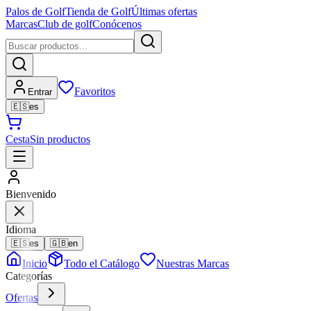
Palos de Golf
Tienda de Golf
Últimas ofertas
Marcas
Club de golf
Conócenos
Favoritos
Entrar
🇪🇸
es
Cesta
Sin productos
Bienvenido
Idioma
🇪🇸
es
🇬🇧
en
Inicio
Todo el Catálogo
Nuestras Marcas
Categorías
Ofertas