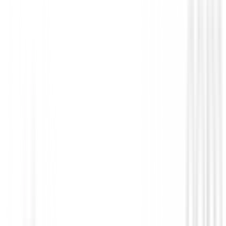
Polos Señora
Polo Ping Oona P93734
90,75 €
39,99 €