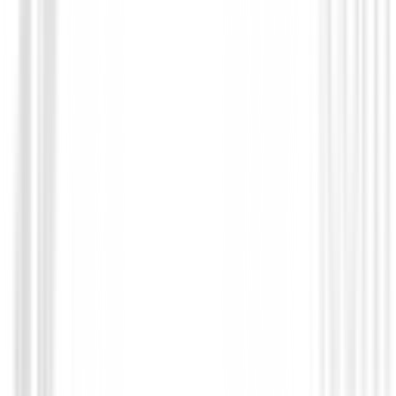
Polos Señora
Polo Ping Nala Ref.P93730 Mujer Blanc
90,00 €
34,99 €