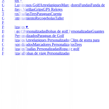
Accesorios
▼
Guantes
Luminosos Golf
Arreglapiques
Marcadores
Fundas
Funda de
Lluvia
Libros
Varillas
Grips
GPS Relojes
Telemetros
Toallas
Tees
Paraguas
Cuenta
Golpes
Entrenamiento
Recogebolas
Taller
Packs
Personalizados
▼
Bolas de golf Personalizadas
Bolsas de golf Personalizadas
Guantes
de Golf Personalizados
Paraguas de Golf
Personalizados
Arreglapiques Personalizados
Clips de gorra para
Golf Personalizados
Marcadores Personalizados
Tees
Personalizados
Toallas Personalizadas
Ropa de golf
Personalizada
Bolsas de viaje Personalizadas
Inicio
/
Liquidacion Golf Señora
/
Polo Nivo Bali Mujer
-
58
%
Nivo Golf
Polo Nivo Bali Mujer
Ref:
bali