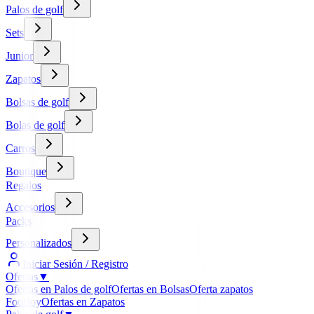
Palos de golf
Sets
Junior
Zapatos
Bolsas de golf
Bolas de golf
Carros
Boutique
Regalos
Accesorios
Packs
Personalizados
Iniciar Sesión / Registro
Ofertas
▼
Ofertas en Palos de golf
Ofertas en Bolsas
Oferta zapatos
FootJoy
Ofertas en Zapatos