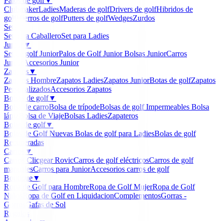
Palos de golf
▼
Clubmaker
Ladies
Maderas de golf
Drivers de golf
Hibridos de
golf
Hierros de golf
Putters de golf
Wedges
Zurdos
Sets
▼
Set para Caballero
Set para Ladies
Junior
▼
Set de golf Junior
Palos de Golf Junior
Bolsas Junior
Carros
Junior
Accesorios Junior
Zapatos
▼
Zapatos Hombre
Zapatos Ladies
Zapatos Junior
Botas de golf
Zapatos
Personalizados
Accesorios Zapatos
Bolsas de golf
▼
Bolsa de carro
Bolsa de trípode
Bolsas de golf Impermeables
Bolsa
lápiz
Bolsa de Viaje
Bolsas Ladies
Zapateros
Bolas de golf
▼
Bolas de Golf Nuevas
Bolas de golf para Ladies
Bolas de golf
Recuperadas
Carros
▼
Carros Clicgear Rovic
Carros de golf eléctricos
Carros de golf
manuales
Carros para Junior
Accesorios carros de golf
Boutique
▼
Ropa de Golf para Hombre
Ropa de Golf Mujer
Ropa de Golf
Niños
Ropa de Golf en Liquidacion
Complementos
Gorras -
Gorros
Gafas de Sol
Regalos