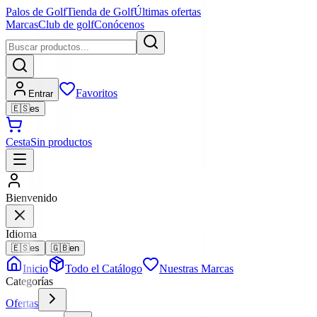
Palos de Golf
Tienda de Golf
Últimas ofertas
Marcas
Club de golf
Conócenos
Favoritos
Entrar
🇪🇸
es
Cesta
Sin productos
Bienvenido
Idioma
🇪🇸
es
🇬🇧
en
Inicio
Todo el Catálogo
Nuestras Marcas
Categorías
Ofertas