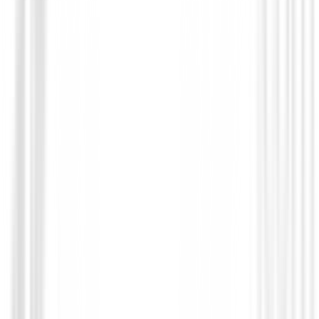
Polos Señora
Polo Footjoy Painted Floral Cap Sleeve L
Ref.34202
89,00 €
75,00 €
Desde