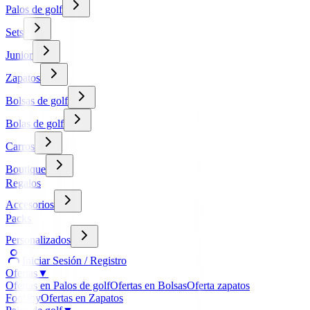
Palos de golf
Sets
Junior
Zapatos
Bolsas de golf
Bolas de golf
Carros
Boutique
Regalos
Accesorios
Packs
Personalizados
Iniciar Sesión / Registro
Ofertas
▼
Ofertas en Palos de golf
Ofertas en Bolsas
Oferta zapatos
FootJoy
Ofertas en Zapatos