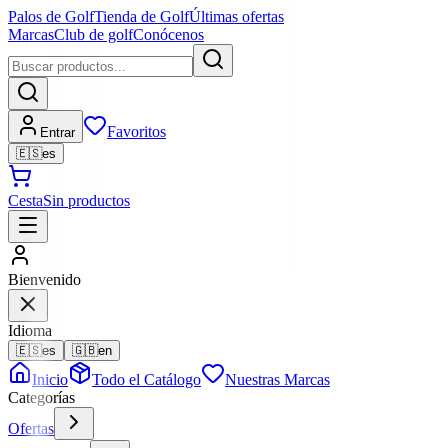
Palos de Golf
Tienda de Golf
Últimas ofertas
Marcas
Club de golf
Conócenos
Favoritos
Entrar
🇪🇸
es
Cesta
Sin productos
Bienvenido
Idioma
🇪🇸
es
🇬🇧
en
Inicio
Todo el Catálogo
Nuestras Marcas
Categorías
Ofertas