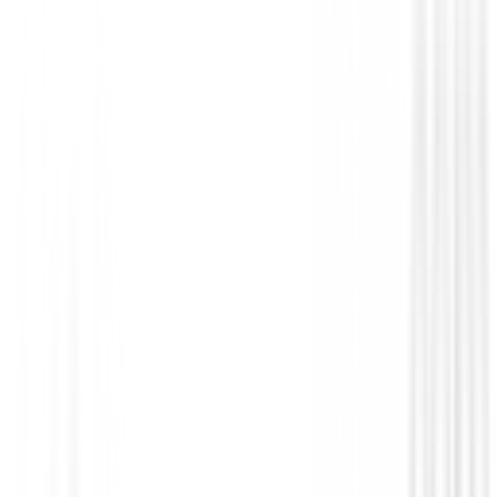
Polos Señora
Polo Footjoy Painted Floral Cap Sleeve L
Ref.34201
89,00 €
75,00 €
Desde