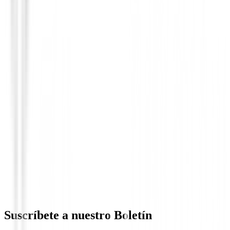
Polos Señora
Polo Footjoy Notch V mujer Ref.37846
99,00 €
79,00 €
Desde
Suscríbete a nuestro Boletín