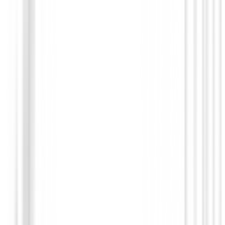
Polos Señora
Polo Footjoy Painted Floral Cap Sleeve L
Ref.34203
89,00 €
75,00 €
Desde