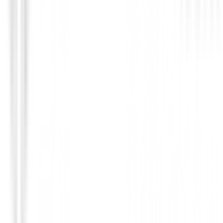
Paraguas