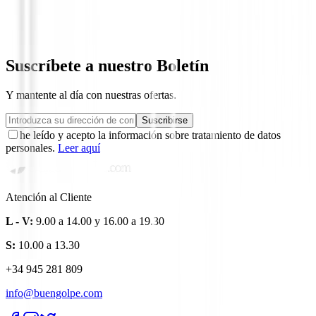
Paraguas Honma Silver
79,00 €
Suscríbete a nuestro Boletín
Y mantente al día con nuestras ofertas.
Suscribirse
he leído y acepto la información sobre tratamiento de datos
personales.
Leer aquí
Atención al Cliente
L - V:
9.00 a 14.00 y 16.00 a 19.30
S:
10.00 a 13.30
+34 945 281 809
info@buengolpe.com