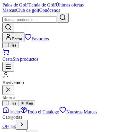
Palos de Golf
Tienda de Golf
Últimas ofertas
Marcas
Club de golf
Conócenos
Favoritos
Entrar
🇪🇸
es
Cesta
Sin productos
Bienvenido
Idioma
🇪🇸
es
🇬🇧
en
Inicio
Todo el Catálogo
Nuestras Marcas
Categorías
Ofertas