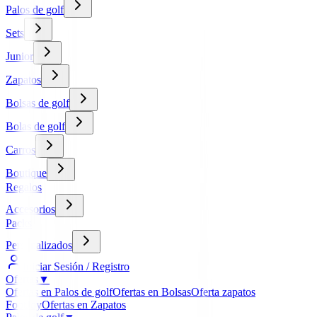
Palos de golf
Sets
Junior
Zapatos
Bolsas de golf
Bolas de golf
Carros
Boutique
Regalos
Accesorios
Packs
Personalizados
Iniciar Sesión / Registro
Ofertas
▼
Ofertas en Palos de golf
Ofertas en Bolsas
Oferta zapatos
FootJoy
Ofertas en Zapatos