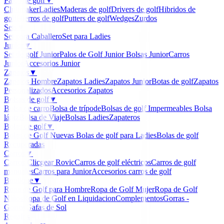
Palos de golf
▼
Clubmaker
Ladies
Maderas de golf
Drivers de golf
Hibridos de
golf
Hierros de golf
Putters de golf
Wedges
Zurdos
Sets
▼
Set para Caballero
Set para Ladies
Junior
▼
Set de golf Junior
Palos de Golf Junior
Bolsas Junior
Carros
Junior
Accesorios Junior
Zapatos
▼
Zapatos Hombre
Zapatos Ladies
Zapatos Junior
Botas de golf
Zapatos
Personalizados
Accesorios Zapatos
Bolsas de golf
▼
Bolsa de carro
Bolsa de trípode
Bolsas de golf Impermeables
Bolsa
lápiz
Bolsa de Viaje
Bolsas Ladies
Zapateros
Bolas de golf
▼
Bolas de Golf Nuevas
Bolas de golf para Ladies
Bolas de golf
Recuperadas
Carros
▼
Carros Clicgear Rovic
Carros de golf eléctricos
Carros de golf
manuales
Carros para Junior
Accesorios carros de golf
Boutique
▼
Ropa de Golf para Hombre
Ropa de Golf Mujer
Ropa de Golf
Niños
Ropa de Golf en Liquidacion
Complementos
Gorras -
Gorros
Gafas de Sol
Regalos