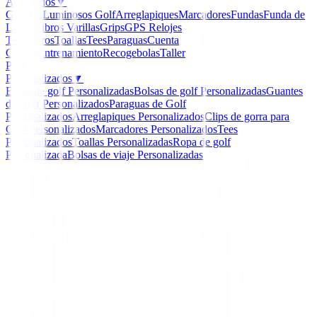
Accesorios
▼
Guantes
Luminosos Golf
Arreglapiques
Marcadores
Fundas
Funda de
Lluvia
Libros
Varillas
Grips
GPS Relojes
Telemetros
Toallas
Tees
Paraguas
Cuenta
Golpes
Entrenamiento
Recogebolas
Taller
Packs
Personalizados
▼
Bolas de golf Personalizadas
Bolsas de golf Personalizadas
Guantes
de Golf Personalizados
Paraguas de Golf
Personalizados
Arreglapiques Personalizados
Clips de gorra para
Golf Personalizados
Marcadores Personalizados
Tees
Personalizados
Toallas Personalizadas
Ropa de golf
Personalizada
Bolsas de viaje Personalizadas
Inicio
/
Paraguas
/
Paraguas Honma Silver
Honma
Paraguas Honma Silver
Ref:
4549893811547