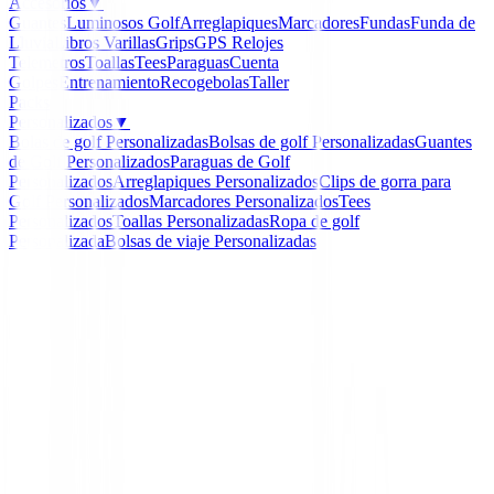
Accesorios
▼
Guantes
Luminosos Golf
Arreglapiques
Marcadores
Fundas
Funda de
Lluvia
Libros
Varillas
Grips
GPS Relojes
Telemetros
Toallas
Tees
Paraguas
Cuenta
Golpes
Entrenamiento
Recogebolas
Taller
Packs
Personalizados
▼
Bolas de golf Personalizadas
Bolsas de golf Personalizadas
Guantes
de Golf Personalizados
Paraguas de Golf
Personalizados
Arreglapiques Personalizados
Clips de gorra para
Golf Personalizados
Marcadores Personalizados
Tees
Personalizados
Toallas Personalizadas
Ropa de golf
Personalizada
Bolsas de viaje Personalizadas
Inicio
/
Drivers de golf
/
Mini Driver Titleist GT280
-
20
%
Titleist
Mini Driver Titleist GT2
Ref:
196665966239