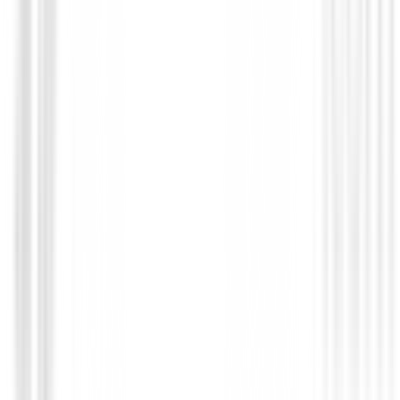
Driver Titleist GTS2
748,99 €
636,64 €