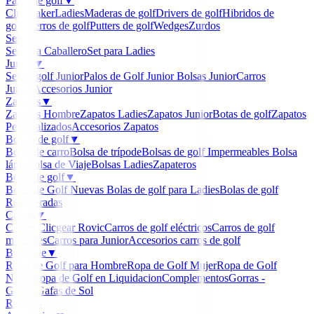
Palos de golf
▼
Clubmaker
Ladies
Maderas de golf
Drivers de golf
Hibridos de
golf
Hierros de golf
Putters de golf
Wedges
Zurdos
Sets
▼
Set para Caballero
Set para Ladies
Junior
▼
Set de golf Junior
Palos de Golf Junior
Bolsas Junior
Carros
Junior
Accesorios Junior
Zapatos
▼
Zapatos Hombre
Zapatos Ladies
Zapatos Junior
Botas de golf
Zapatos
Personalizados
Accesorios Zapatos
Bolsas de golf
▼
Bolsa de carro
Bolsa de trípode
Bolsas de golf Impermeables
Bolsa
lápiz
Bolsa de Viaje
Bolsas Ladies
Zapateros
Bolas de golf
▼
Bolas de Golf Nuevas
Bolas de golf para Ladies
Bolas de golf
Recuperadas
Carros
▼
Carros Clicgear Rovic
Carros de golf eléctricos
Carros de golf
manuales
Carros para Junior
Accesorios carros de golf
Boutique
▼
Ropa de Golf para Hombre
Ropa de Golf Mujer
Ropa de Golf
Niños
Ropa de Golf en Liquidacion
Complementos
Gorras -
Gorros
Gafas de Sol
Regalos