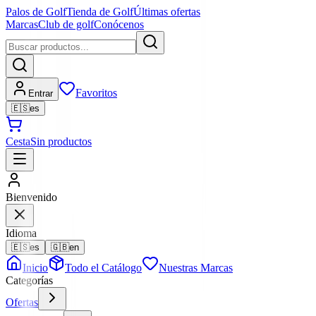
Palos de Golf
Tienda de Golf
Últimas ofertas
Marcas
Club de golf
Conócenos
Favoritos
Entrar
🇪🇸
es
Cesta
Sin productos
Bienvenido
Idioma
🇪🇸
es
🇬🇧
en
Inicio
Todo el Catálogo
Nuestras Marcas
Categorías
Ofertas