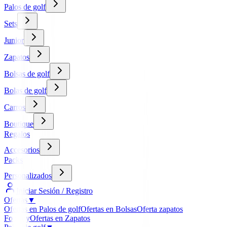
Palos de golf
Sets
Junior
Zapatos
Bolsas de golf
Bolas de golf
Carros
Boutique
Regalos
Accesorios
Packs
Personalizados
Iniciar Sesión / Registro
Ofertas
▼
Ofertas en Palos de golf
Ofertas en Bolsas
Oferta zapatos
FootJoy
Ofertas en Zapatos