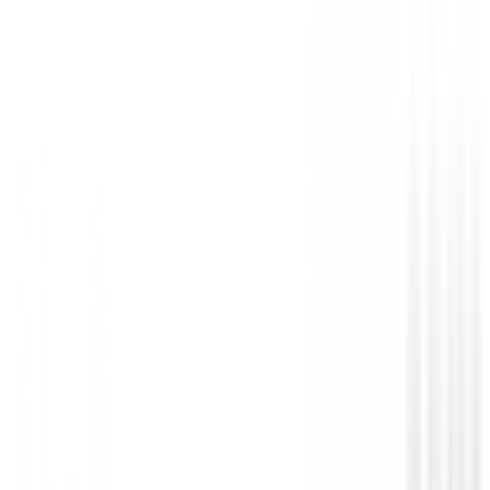
Drivers de golf
Driver Titleist GTS3
748,99 €