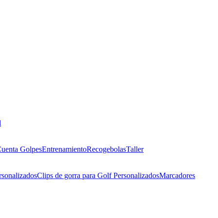
l
uenta Golpes
Entrenamiento
Recogebolas
Taller
rsonalizados
Clips de gorra para Golf Personalizados
Marcadores