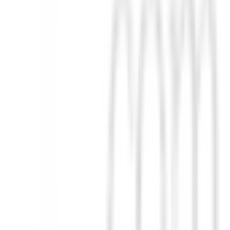
de bola explosiva
,
perdón excepcional
en golpes descentrados y una
nsistencia, incluso en los días más exigentes. El Driver Titleist GTS4 
menta la diferencia Titleist.