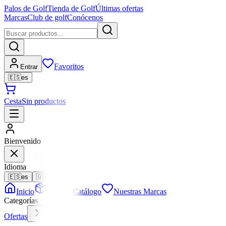
Palos de Golf
Tienda de Golf
Últimas ofertas
Marcas
Club de golf
Conócenos
Favoritos
Entrar
🇪🇸
es
Cesta
Sin productos
Bienvenido
Idioma
🇪🇸
es
🇬🇧
en
Inicio
Todo el Catálogo
Nuestras Marcas
Categorías
Ofertas