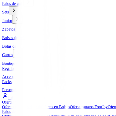
Palos de golf
Sets
Junior
Zapatos
Bolsas de golf
Bolas de golf
Carros
Boutique
Regalos
Accesorios
Packs
Personalizados
Iniciar Sesión / Registro
Ofertas
▼
Ofertas en Palos de golf
Ofertas en Bolsas
Oferta zapatos FootJoy
Ofer
Palos de golf
▼