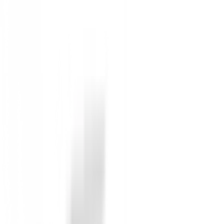
Experimenta la ingeniería de precisión de Titleist c
penetrante
. Su diseño aerodinámico y el centro de gr
definitiva para golfistas que buscan la máxima persona
¿Por qué elegir el Driver Titleist GTS4 
Precio Exclusivo:
Aprovecha un precio especial
Asesoramiento Experto:
Nuestro equipo te ayu
Envío Rápido y Seguro:
Recibe tu nuevo drive
¡No esperes más para transformar tu juego!
Añade el 
Sin opiniones
Todavía no hay opiniones para este producto.
Sé el primero en dejar una opinión cuando recibas tu 
Debes iniciar sesión para dejar una opinión sobre este
Iniciar Sesión
También te puede interesar