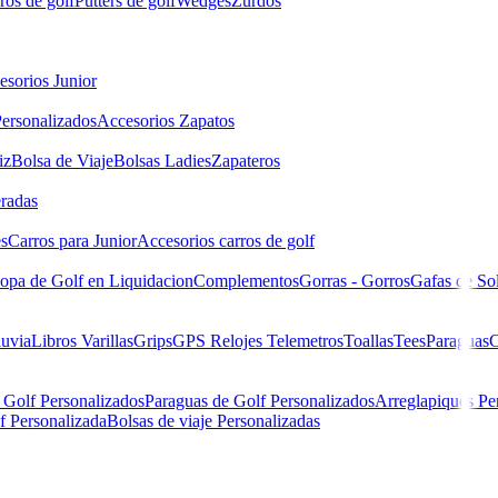
ros de golf
Putters de golf
Wedges
Zurdos
esorios Junior
ersonalizados
Accesorios Zapatos
iz
Bolsa de Viaje
Bolsas Ladies
Zapateros
eradas
es
Carros para Junior
Accesorios carros de golf
opa de Golf en Liquidacion
Complementos
Gorras - Gorros
Gafas de So
luvia
Libros
Varillas
Grips
GPS Relojes Telemetros
Toallas
Tees
Paraguas
C
 Golf Personalizados
Paraguas de Golf Personalizados
Arreglapiques Pe
f Personalizada
Bolsas de viaje Personalizadas