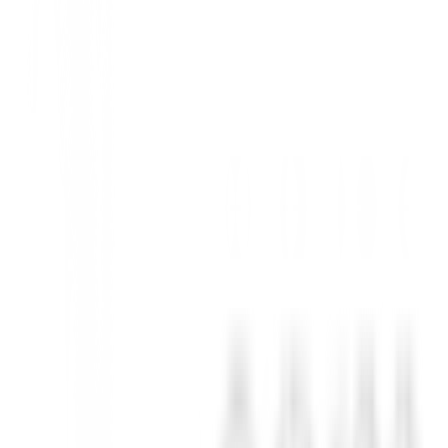
 una personalización sin precedentes en el campo de golf. Este driver n
equilibrio, ajusta para una sensación única y un control absoluto.
fista encuentre su ajuste ideal sin compromisos.
a y control de spin. Consigue volar la bola más lejos y con mayor consis
eres como
Titan Black, Tensei, TZFive, TPT Power, Hzrdus, Ventus
 tu velocidad de swing, maximizando la transferencia de energía y el co