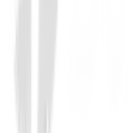
Drivers de golf
Driver Titleist GTS3
748,99 €
636,64 €