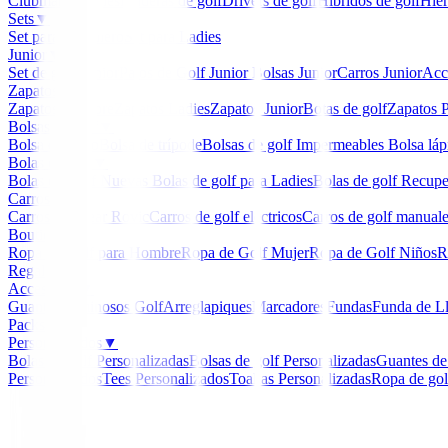
Clubmaker
Ladies
Maderas de golf
Drivers de golf
Hibridos de golf
Hier
Sets
▼
Set para Caballero
Set para Ladies
Junior
▼
Set de golf Junior
Palos de Golf Junior
Bolsas Junior
Carros Junior
Acc
Zapatos
▼
Zapatos Hombre
Zapatos Ladies
Zapatos Junior
Botas de golf
Zapatos P
Bolsas de golf
▼
Bolsa de carro
Bolsa de trípode
Bolsas de golf Impermeables
Bolsa láp
Bolas de golf
▼
Bolas de Golf Nuevas
Bolas de golf para Ladies
Bolas de golf Recup
Carros
▼
Carros Clicgear Rovic
Carros de golf eléctricos
Carros de golf manual
Boutique
▼
Ropa de Golf para Hombre
Ropa de Golf Mujer
Ropa de Golf Niños
R
Regalos
Accesorios
▼
Guantes
Luminosos Golf
Arreglapiques
Marcadores
Fundas
Funda de L
Packs
Personalizados
▼
Bolas de golf Personalizadas
Bolsas de golf Personalizadas
Guantes de
Personalizados
Tees Personalizados
Toallas Personalizadas
Ropa de gol
Inicio
/
Drivers de golf
/
Driver Titleist GTS4
-
15
%