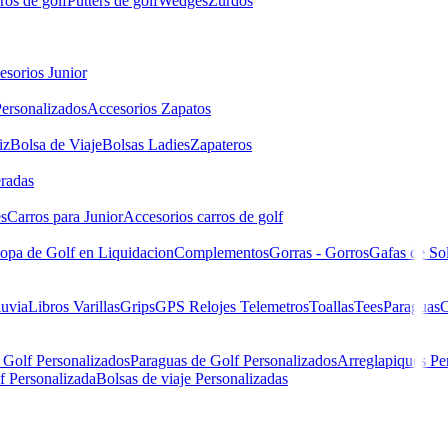
ros de golf
Putters de golf
Wedges
Zurdos
esorios Junior
ersonalizados
Accesorios Zapatos
iz
Bolsa de Viaje
Bolsas Ladies
Zapateros
eradas
es
Carros para Junior
Accesorios carros de golf
opa de Golf en Liquidacion
Complementos
Gorras - Gorros
Gafas de So
luvia
Libros
Varillas
Grips
GPS Relojes Telemetros
Toallas
Tees
Paraguas
C
 Golf Personalizados
Paraguas de Golf Personalizados
Arreglapiques Pe
f Personalizada
Bolsas de viaje Personalizadas
 Halo XL Nº 3 DEMO