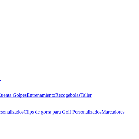
l
uenta Golpes
Entrenamiento
Recogebolas
Taller
rsonalizados
Clips de gorra para Golf Personalizados
Marcadores