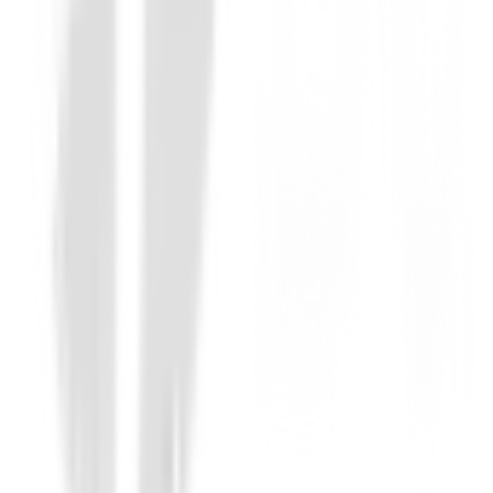
Maderas de golf
Madera Titleist GTS2
428,99 €
365,00 €