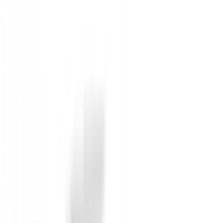
DISEÑO DE CABEZA XL Estos diseños de cabeza XL re
con nuestro HiBore Crown Step, que lleva el centro d
grande y más indulgente.
MARCO DE REBOTE Las maderas de calle HALO XL tien
agrega otro anillo de flexibilidad que se ubica justo d
activan simultáneamente, aumentando la cantidad de ene
MASA DE ACCIÓN CB Action Mass CB coloca un contrape
más liviano, lo que promueve un backswing más establ
una posición más recta.
Sin opiniones
Todavía no hay opiniones para este producto.
Sé el primero en dejar una opinión cuando recibas tu 
Debes iniciar sesión para dejar una opinión sobre este
Iniciar Sesión
También te puede interesar