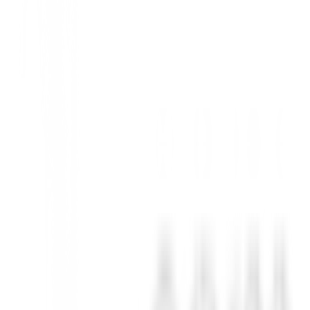
dos insisten en mantener en la bolsa palos de juego largo propensos a d
ología de perdón, hemos creado Fairway Woods que te salvará de esa t
 interacción limpia con el césped. Cada riel está diseñado para desliz
nte el impacto. Además, son de gran ayuda en las mentiras difíciles o d
 XL. MainFrame XL utiliza un patrón facial de grosor variable qu
udó a encontrar el mejor lugar para colocar las almohadillas de peso pa