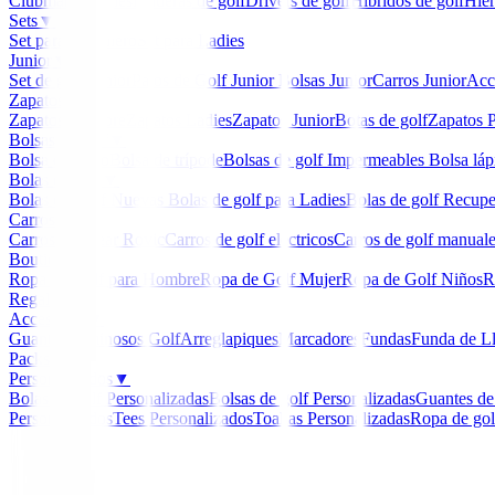
Clubmaker
Ladies
Maderas de golf
Drivers de golf
Hibridos de golf
Hier
Sets
▼
Set para Caballero
Set para Ladies
Junior
▼
Set de golf Junior
Palos de Golf Junior
Bolsas Junior
Carros Junior
Acc
Zapatos
▼
Zapatos Hombre
Zapatos Ladies
Zapatos Junior
Botas de golf
Zapatos P
Bolsas de golf
▼
Bolsa de carro
Bolsa de trípode
Bolsas de golf Impermeables
Bolsa láp
Bolas de golf
▼
Bolas de Golf Nuevas
Bolas de golf para Ladies
Bolas de golf Recup
Carros
▼
Carros Clicgear Rovic
Carros de golf eléctricos
Carros de golf manual
Boutique
▼
Ropa de Golf para Hombre
Ropa de Golf Mujer
Ropa de Golf Niños
R
Regalos
Accesorios
▼
Guantes
Luminosos Golf
Arreglapiques
Marcadores
Fundas
Funda de L
Packs
Personalizados
▼
Bolas de golf Personalizadas
Bolsas de golf Personalizadas
Guantes de
Personalizados
Tees Personalizados
Toallas Personalizadas
Ropa de gol
Inicio
/
Maderas de golf
/
Madera Cleveland Launcher
-
43
%