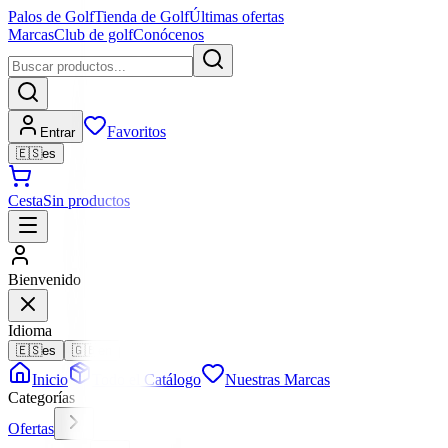
Palos de Golf
Tienda de Golf
Últimas ofertas
Marcas
Club de golf
Conócenos
Favoritos
Entrar
🇪🇸
es
Cesta
Sin productos
Bienvenido
Idioma
🇪🇸
es
🇬🇧
en
Inicio
Todo el Catálogo
Nuestras Marcas
Categorías
Ofertas