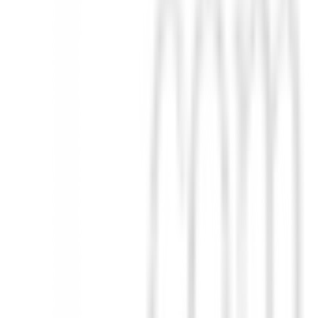
ejora el MOI, brindando más perdón y consistencia en cada golpe. T
 más largo y recto. Además, las caras más profundas crean un área de 
ias al Rebound Frame. Como un resorte dentro de un resorte, Rebo
or de la cabeza del palo. En el momento del impacto, estas zonas flexible
 agarre. La sensación de peso adicional en las manos ayuda a que el
interna, una cara del palo más cuadrada durante el impacto y, en últi