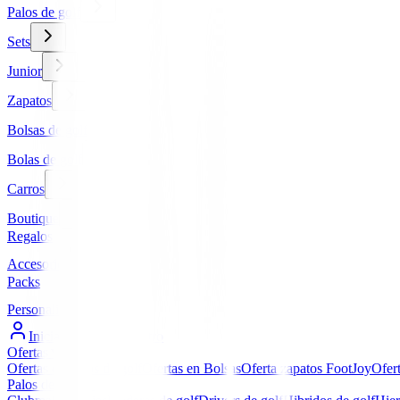
Palos de golf
Sets
Junior
Zapatos
Bolsas de golf
Bolas de golf
Carros
Boutique
Regalos
Accesorios
Packs
Personalizados
Iniciar Sesión / Registro
Ofertas
▼
Ofertas en Palos de golf
Ofertas en Bolsas
Oferta zapatos FootJoy
Ofer
Palos de golf
▼