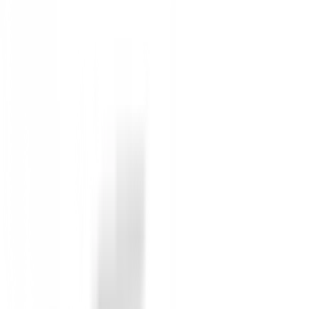
Corona escalonada Corona escalonada Una forma de c
T1100G con una matriz de resina avanzada NANOALLOY
Sin opiniones
Todavía no hay opiniones para este producto.
Sé el primero en dejar una opinión cuando recibas tu 
Debes iniciar sesión para dejar una opinión sobre este
Iniciar Sesión
También te puede interesar