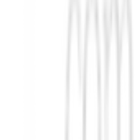
ntro de gravedad. Ejes a medida Ejes a medida La fibra de carbono 
anos con una combinación de vanguardia de resistencia y flexibilida