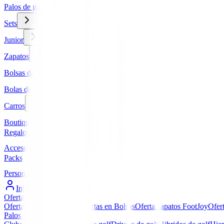
Palos de golf
Sets
Junior
Zapatos
Bolsas de golf
Bolas de golf
Carros
Boutique
Regalos
Accesorios
Packs
Personalizados
Iniciar Sesión / Registro
Ofertas
▼
Ofertas en Palos de golf
Ofertas en Bolsas
Oferta zapatos FootJoy
Ofer
Palos de golf
▼