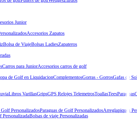
ros de golf
Putters de golf
Wedges
Zurdos
esorios Junior
ersonalizados
Accesorios Zapatos
iz
Bolsa de Viaje
Bolsas Ladies
Zapateros
eradas
es
Carros para Junior
Accesorios carros de golf
opa de Golf en Liquidacion
Complementos
Gorras - Gorros
Gafas de So
luvia
Libros
Varillas
Grips
GPS Relojes Telemetros
Toallas
Tees
Paraguas
C
 Golf Personalizados
Paraguas de Golf Personalizados
Arreglapiques Pe
f Personalizada
Bolsas de viaje Personalizadas