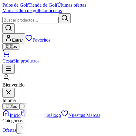
Palos de Golf
Tienda de Golf
Últimas ofertas
Marcas
Club de golf
Conócenos
Favoritos
Entrar
🇪🇸
es
Cesta
Sin productos
Bienvenido
Idioma
🇪🇸
es
🇬🇧
en
Inicio
Todo el Catálogo
Nuestras Marcas
Categorías
Ofertas