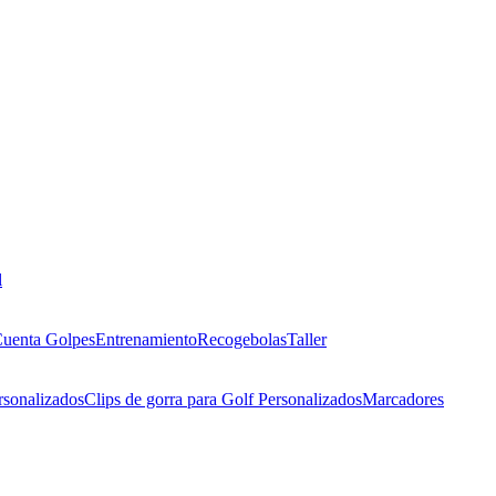
l
uenta Golpes
Entrenamiento
Recogebolas
Taller
rsonalizados
Clips de gorra para Golf Personalizados
Marcadores