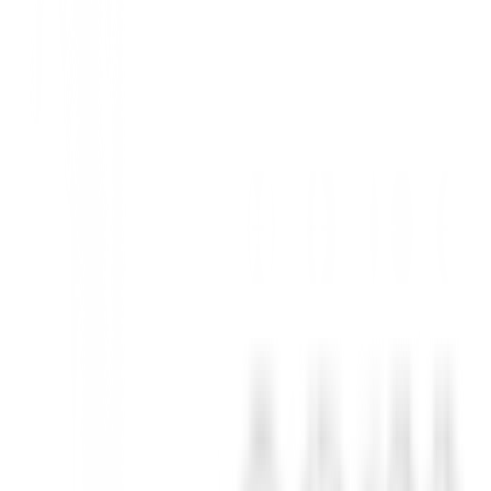
 perfil aerodinámico genera sustentación, guiando al palo a su ángulo d
te. Y por primera vez, los drivers XXIO cuentan con marco de rebote co
cia de la pelota, sin importar dónde golpees la pelota.
on una velocidad de bola mejorada. Tecnología Peso Plus Tecnología Pe
a de cañón Suela de cañón Una almohadilla de peso flotante optimiza el 