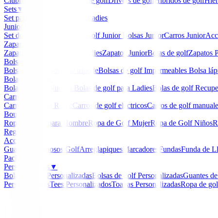
Clubmaker
Ladies
Maderas de golf
Drivers de golf
Hibridos de golf
Hier
Sets
▼
Set para Caballero
Set para Ladies
Junior
▼
Set de golf Junior
Palos de Golf Junior
Bolsas Junior
Carros Junior
Acc
Zapatos
▼
Zapatos Hombre
Zapatos Ladies
Zapatos Junior
Botas de golf
Zapatos P
Bolsas de golf
▼
Bolsa de carro
Bolsa de trípode
Bolsas de golf Impermeables
Bolsa láp
Bolas de golf
▼
Bolas de Golf Nuevas
Bolas de golf para Ladies
Bolas de golf Recup
Carros
▼
Carros Clicgear Rovic
Carros de golf eléctricos
Carros de golf manual
Boutique
▼
Ropa de Golf para Hombre
Ropa de Golf Mujer
Ropa de Golf Niños
R
Regalos
Accesorios
▼
Guantes
Luminosos Golf
Arreglapiques
Marcadores
Fundas
Funda de L
Packs
Personalizados
▼
Bolas de golf Personalizadas
Bolsas de golf Personalizadas
Guantes de
Personalizados
Tees Personalizados
Toallas Personalizadas
Ropa de gol
Inicio
/
Maderas de golf
/
Madera XXIO 12 X eks