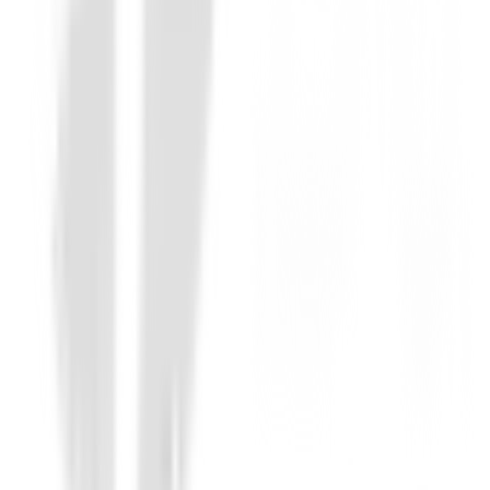
Prendas Punto Caballero
Jersey Footjoy ThermoSeries Ottoman M
140,00 €
109,00 €
Desde