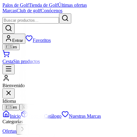
Palos de Golf
Tienda de Golf
Últimas ofertas
Marcas
Club de golf
Conócenos
Favoritos
Entrar
🇪🇸
es
Cesta
Sin productos
Bienvenido
Idioma
🇪🇸
es
🇬🇧
en
Inicio
Todo el Catálogo
Nuestras Marcas
Categorías
Ofertas