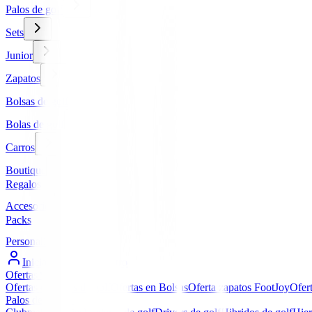
Palos de golf
Sets
Junior
Zapatos
Bolsas de golf
Bolas de golf
Carros
Boutique
Regalos
Accesorios
Packs
Personalizados
Iniciar Sesión / Registro
Ofertas
▼
Ofertas en Palos de golf
Ofertas en Bolsas
Oferta zapatos FootJoy
Ofer
Palos de golf
▼