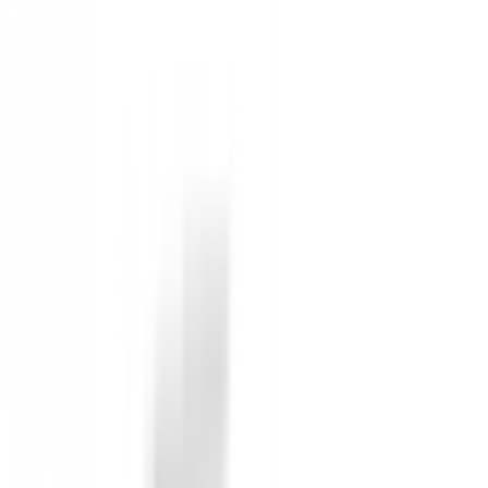
Forro polar cepillado en dos tonos:
Ofrece un
Diseño de media cremallera:
Permite una venti
Estilo PING distintivo:
Luce el icónico logotip
Versatilidad:
Ideal como capa intermedia para j
Composición:
100% poliéster para un mantenimi
Tallas disponibles:
Amplia gama desde S hasta
Temporada:
Perfecto para Otoño - Invierno.
No dejes que el frío te detenga. Añade el Jersey Ping
tu juego con estilo!
Sin opiniones
Todavía no hay opiniones para este producto.
Sé el primero en dejar una opinión cuando recibas tu 
Debes iniciar sesión para dejar una opinión sobre este
Iniciar Sesión
También te puede interesar