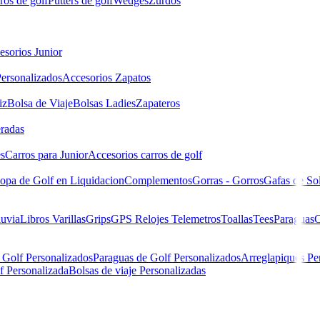
ros de golf
Putters de golf
Wedges
Zurdos
esorios Junior
ersonalizados
Accesorios Zapatos
iz
Bolsa de Viaje
Bolsas Ladies
Zapateros
eradas
es
Carros para Junior
Accesorios carros de golf
opa de Golf en Liquidacion
Complementos
Gorras - Gorros
Gafas de So
luvia
Libros
Varillas
Grips
GPS Relojes Telemetros
Toallas
Tees
Paraguas
C
 Golf Personalizados
Paraguas de Golf Personalizados
Arreglapiques Pe
f Personalizada
Bolsas de viaje Personalizadas
Hombre