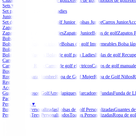
Clubmaker
Ladies
Maderas de golf
Drivers de golf
Hibridos de golf
Hier
Sets
▼
Set para Caballero
Set para Ladies
Junior
▼
Set de golf Junior
Palos de Golf Junior
Bolsas Junior
Carros Junior
Acc
Zapatos
▼
Zapatos Hombre
Zapatos Ladies
Zapatos Junior
Botas de golf
Zapatos P
Bolsas de golf
▼
Bolsa de carro
Bolsa de trípode
Bolsas de golf Impermeables
Bolsa láp
Bolas de golf
▼
Bolas de Golf Nuevas
Bolas de golf para Ladies
Bolas de golf Recup
Carros
▼
Carros Clicgear Rovic
Carros de golf eléctricos
Carros de golf manual
Boutique
▼
Ropa de Golf para Hombre
Ropa de Golf Mujer
Ropa de Golf Niños
R
Regalos
Accesorios
▼
Guantes
Luminosos Golf
Arreglapiques
Marcadores
Fundas
Funda de L
Packs
Personalizados
▼
Bolas de golf Personalizadas
Bolsas de golf Personalizadas
Guantes de
Personalizados
Tees Personalizados
Toallas Personalizadas
Ropa de gol
Inicio
/
Prendas Punto Caballero
/
Jersey Ping Bexton 
-
34
%