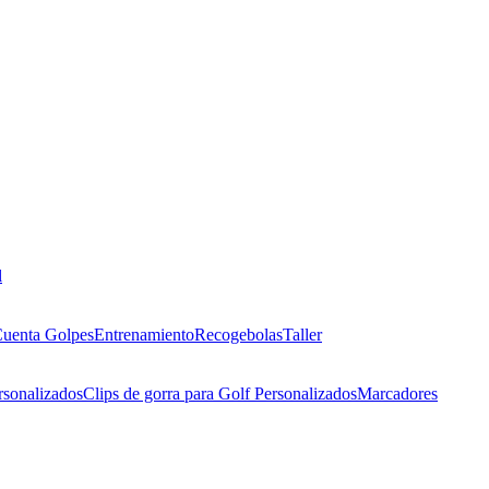
l
uenta Golpes
Entrenamiento
Recogebolas
Taller
rsonalizados
Clips de gorra para Golf Personalizados
Marcadores