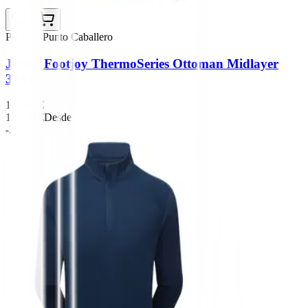
Prendas Punto Caballero
Jersey Footjoy ThermoSeries Ottoman Midlayer
37838
140,00 €
109,00 €
Desde
-29%