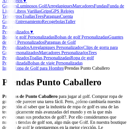
Accesorios
▼
Guantes
Luminosos Golf
Arreglapiques
Marcadores
Fundas
Funda de
Lluvia
Libros
Varillas
Grips
GPS Relojes
Telemetros
Toallas
Tees
Paraguas
Cuenta
Golpes
Entrenamiento
Recogebolas
Taller
Packs
Personalizados
▼
Bolas de golf Personalizadas
Bolsas de golf Personalizadas
Guantes
de Golf Personalizados
Paraguas de Golf
Personalizados
Arreglapiques Personalizados
Clips de gorra para
Golf Personalizados
Marcadores Personalizados
Tees
Personalizados
Toallas Personalizadas
Ropa de golf
Personalizada
Bolsas de viaje Personalizadas
Inicio
/
Ropa de Golf para Hombre
/
Prendas Punto Caballero
Prendas Punto Caballero
Prendas de Punto Caballero
para jugar al golf. Comprar ropa de
golf puede parecer una tarea fácil. Pero, ¿cómo cambiaría nuestra
percepción al saber que la industria de ropa de golf es una de las
tecnológicamente más avanzadas del mundo y en la que más
evolucionan sus productos de golf?. Por ello consideramos que
nuestras tiendas de golf son, algo más que Golf. En nuestra boutique
de ropa de golf le orientaremos en la mejor elección. Le