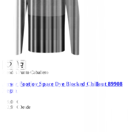
Prendas Punto Caballero
Jersey Footjoy Space Dye Blocked Chillout 89908
Negro
129,00 €
102,95 €
Desde