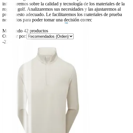
informaremos sobre la calidad y tecnología de los materiales de la
ropa de golf. Analizaremos sus necesidades y las ajustaremos al
presupuesto adecuado. Le facilitaremos los materiales de prueba
necesarios para poder tomar una decisión correc
Mostrando
42
productos
Ordenar por:
-22%