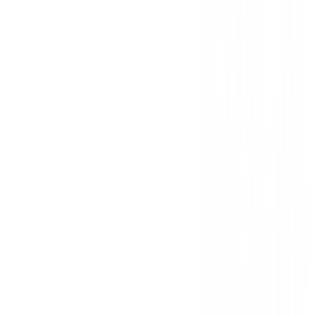
Chaquetas Caballero
Chaqueta FootJoy drirelease Full-Zip Midlayer
31975 Hombre Talla M
179,00 €
129,00 €
Desde