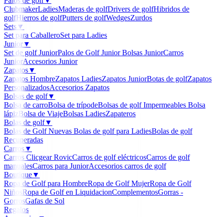
Palos de golf
▼
Clubmaker
Ladies
Maderas de golf
Drivers de golf
Hibridos de
golf
Hierros de golf
Putters de golf
Wedges
Zurdos
Sets
▼
Set para Caballero
Set para Ladies
Junior
▼
Set de golf Junior
Palos de Golf Junior
Bolsas Junior
Carros
Junior
Accesorios Junior
Zapatos
▼
Zapatos Hombre
Zapatos Ladies
Zapatos Junior
Botas de golf
Zapatos
Personalizados
Accesorios Zapatos
Bolsas de golf
▼
Bolsa de carro
Bolsa de trípode
Bolsas de golf Impermeables
Bolsa
lápiz
Bolsa de Viaje
Bolsas Ladies
Zapateros
Bolas de golf
▼
Bolas de Golf Nuevas
Bolas de golf para Ladies
Bolas de golf
Recuperadas
Carros
▼
Carros Clicgear Rovic
Carros de golf eléctricos
Carros de golf
manuales
Carros para Junior
Accesorios carros de golf
Boutique
▼
Ropa de Golf para Hombre
Ropa de Golf Mujer
Ropa de Golf
Niños
Ropa de Golf en Liquidacion
Complementos
Gorras -
Gorros
Gafas de Sol
Regalos