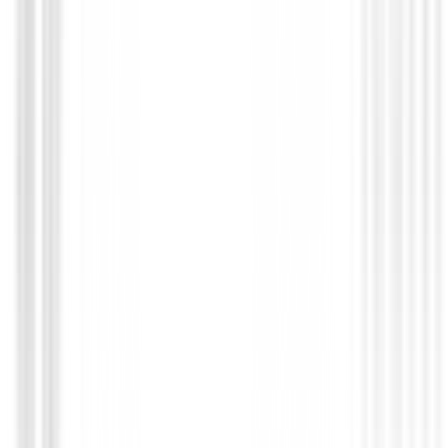
Prendas Punto Caballero
Jersey Calvin Klein Forest Lake Hombre Talla S
99,00 €
68,99 €
Desde