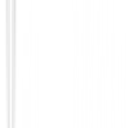
Prendas Punto Caballero
Sudadera Footjoy Mid Layers Hoodie Heather
Navy 88448 Hombre
135,00 €
79,00 €
Desde