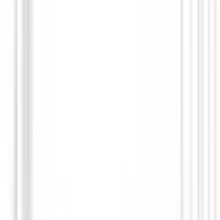
Prendas Punto Caballero
Sudadera Footjoy Mid Layers Hoodie Heather
80156 Hombre
135,00 €
107,94 €
Desde