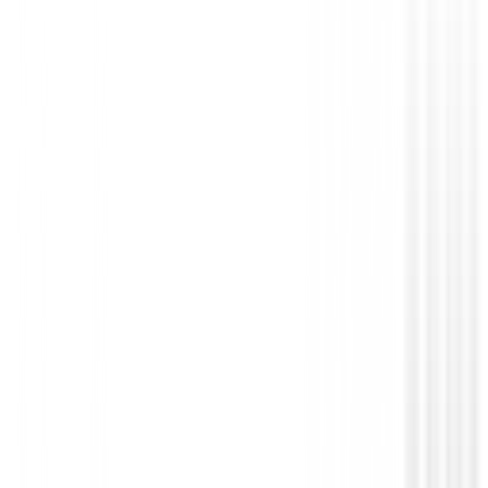
Prendas Punto Caballero
Pullover FootJoy Space Dye Thermal Chill Out
31972 Hombre Talla XL