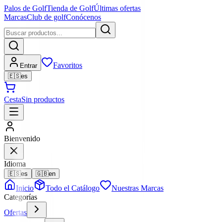
Palos de Golf
Tienda de Golf
Últimas ofertas
Marcas
Club de golf
Conócenos
Favoritos
Entrar
🇪🇸
es
Cesta
Sin productos
Bienvenido
Idioma
🇪🇸
es
🇬🇧
en
Inicio
Todo el Catálogo
Nuestras Marcas
Categorías
Ofertas