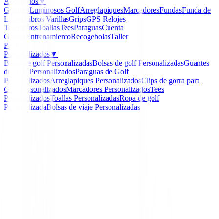
Accesorios
▼
Guantes
Luminosos Golf
Arreglapiques
Marcadores
Fundas
Funda de
Lluvia
Libros
Varillas
Grips
GPS Relojes
Telemetros
Toallas
Tees
Paraguas
Cuenta
Golpes
Entrenamiento
Recogebolas
Taller
Packs
Personalizados
▼
Bolas de golf Personalizadas
Bolsas de golf Personalizadas
Guantes
de Golf Personalizados
Paraguas de Golf
Personalizados
Arreglapiques Personalizados
Clips de gorra para
Golf Personalizados
Marcadores Personalizados
Tees
Personalizados
Toallas Personalizadas
Ropa de golf
Personalizada
Bolsas de viaje Personalizadas
Inicio
/
Prendas Punto Caballero
/
Jersey Lyle & Scott 2
Rust
-
45
%
Lyle & Scott
Jersey Lyle & Scott 2314
Battle Rust