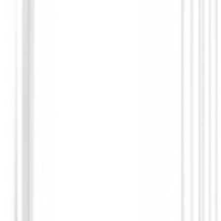
Prendas Punto Caballero
Jersey Lyle & Scott Golf V Neck - Mid G
79,00 €
59,96 €
Desde