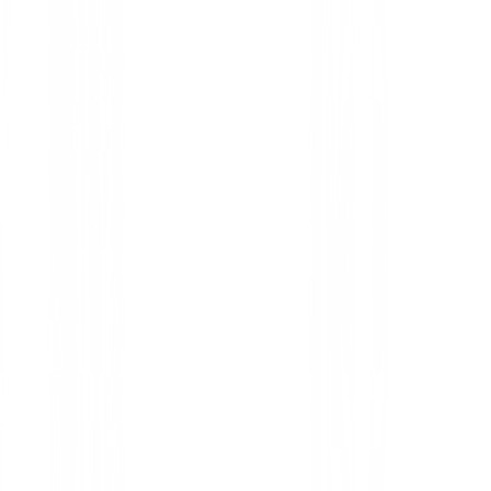
Ref:
1763
-
58
%
49,89 €
119,00 €
Desde
COLOR
:
Verde
TALLA
:
L
XL
Género
:
Hombre
Disponible para envío inmediato
Selecciona Opciones