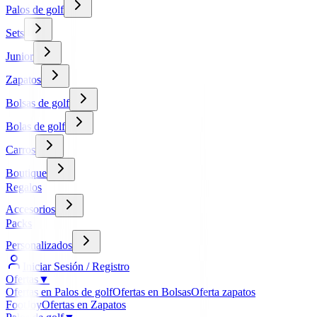
Palos de golf
Sets
Junior
Zapatos
Bolsas de golf
Bolas de golf
Carros
Boutique
Regalos
Accesorios
Packs
Personalizados
Iniciar Sesión / Registro
Ofertas
▼
Ofertas en Palos de golf
Ofertas en Bolsas
Oferta zapatos
FootJoy
Ofertas en Zapatos