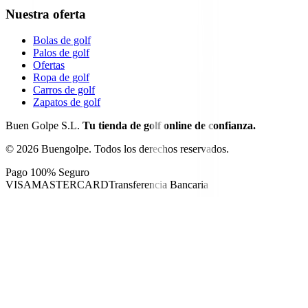
Nuestra oferta
Bolas de golf
Palos de golf
Ofertas
Ropa de golf
Carros de golf
Zapatos de golf
Buen Golpe S.L.
Tu tienda de golf online de confianza.
©
2026
Buengolpe.
Todos los derechos reservados.
Pago 100% Seguro
VISA
MASTERCARD
Transferencia Bancaria