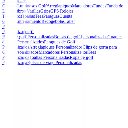
Accesorios
▼
Guantes
Luminosos Golf
Arreglapiques
Marcadores
Fundas
Funda de
Lluvia
Libros
Varillas
Grips
GPS Relojes
Telemetros
Toallas
Tees
Paraguas
Cuenta
Golpes
Entrenamiento
Recogebolas
Taller
Packs
Personalizados
▼
Bolas de golf Personalizadas
Bolsas de golf Personalizadas
Guantes
de Golf Personalizados
Paraguas de Golf
Personalizados
Arreglapiques Personalizados
Clips de gorra para
Golf Personalizados
Marcadores Personalizados
Tees
Personalizados
Toallas Personalizadas
Ropa de golf
Personalizada
Bolsas de viaje Personalizadas
Inicio
/
Prendas Punto Caballero
/
Jersey Lyle & Scott R
Ref.1763
-
58
%
Lyle & Scott
Jersey Lyle & Scott Roll
Ref.1763