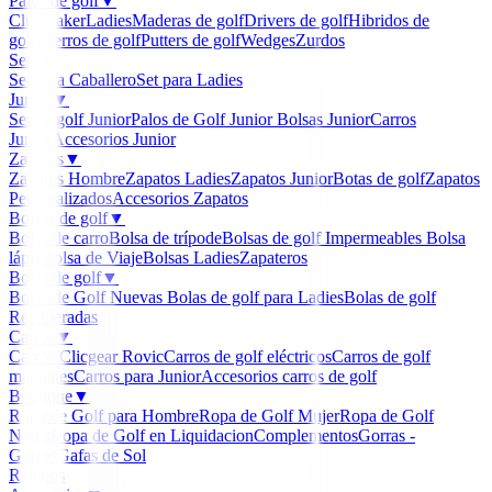
Palos de golf
▼
Clubmaker
Ladies
Maderas de golf
Drivers de golf
Hibridos de
golf
Hierros de golf
Putters de golf
Wedges
Zurdos
Sets
▼
Set para Caballero
Set para Ladies
Junior
▼
Set de golf Junior
Palos de Golf Junior
Bolsas Junior
Carros
Junior
Accesorios Junior
Zapatos
▼
Zapatos Hombre
Zapatos Ladies
Zapatos Junior
Botas de golf
Zapatos
Personalizados
Accesorios Zapatos
Bolsas de golf
▼
Bolsa de carro
Bolsa de trípode
Bolsas de golf Impermeables
Bolsa
lápiz
Bolsa de Viaje
Bolsas Ladies
Zapateros
Bolas de golf
▼
Bolas de Golf Nuevas
Bolas de golf para Ladies
Bolas de golf
Recuperadas
Carros
▼
Carros Clicgear Rovic
Carros de golf eléctricos
Carros de golf
manuales
Carros para Junior
Accesorios carros de golf
Boutique
▼
Ropa de Golf para Hombre
Ropa de Golf Mujer
Ropa de Golf
Niños
Ropa de Golf en Liquidacion
Complementos
Gorras -
Gorros
Gafas de Sol
Regalos