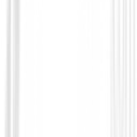
Prendas Punto Caballero
Jersey Footjoy ThermoSeries Ottoman M
37838
140,00 €
109,00 €
Desde