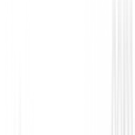
Prendas Punto Caballero
Jersey Lyle & Scott 23144 Battle Rust
89,00 €
48,99 €
Desde