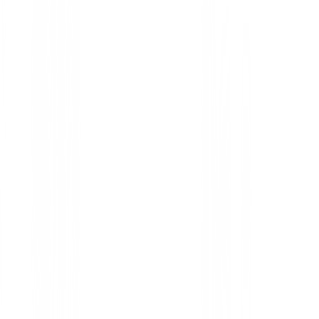
Ref:
855574973072
-
20
%
1335,01 €
1669,95 €
Modelo
:
5 al PW+AW | Diestro | Regular | N.S.PRO 950GH n
Género
:
Hombre
Disponible para envío inmediato
Selecciona Opciones
Anterior
Hierros Titleist T350 Acero ( 5 a PW+GW ) 
Siguiente
Hierros Srixon ZXi4 Grafito ( 5 al PW )