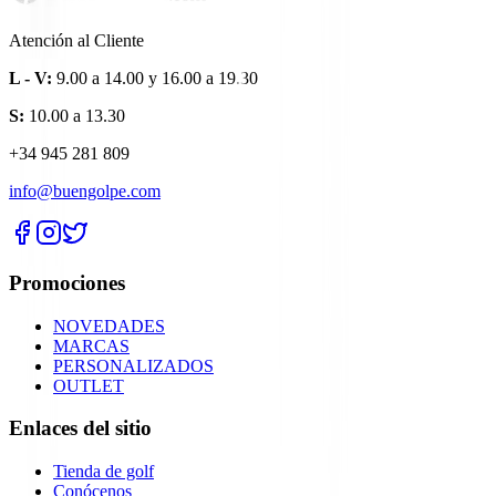
Atención al Cliente
L - V:
9.00 a 14.00 y 16.00 a 19.30
S:
10.00 a 13.30
+34 945 281 809
info@buengolpe.com
Promociones
NOVEDADES
MARCAS
PERSONALIZADOS
OUTLET
Enlaces del sitio
Tienda de golf
Conócenos