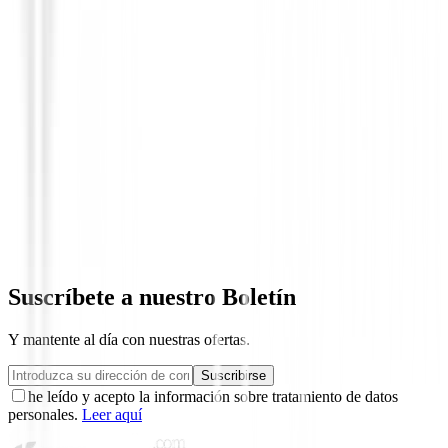
Hierros de golf
Hierros Honma T//WORLD 767 Vx ( 5 a
1434,00 €
Suscríbete a nuestro Boletín
Y mantente al día con nuestras ofertas.
Suscribirse
he leído y acepto la información sobre tratamiento de datos
personales.
Leer aquí