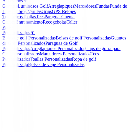
Accesorios
▼
Guantes
Luminosos Golf
Arreglapiques
Marcadores
Fundas
Funda de
Lluvia
Libros
Varillas
Grips
GPS Relojes
Telemetros
Toallas
Tees
Paraguas
Cuenta
Golpes
Entrenamiento
Recogebolas
Taller
Packs
Personalizados
▼
Bolas de golf Personalizadas
Bolsas de golf Personalizadas
Guantes
de Golf Personalizados
Paraguas de Golf
Personalizados
Arreglapiques Personalizados
Clips de gorra para
Golf Personalizados
Marcadores Personalizados
Tees
Personalizados
Toallas Personalizadas
Ropa de golf
Personalizada
Bolsas de viaje Personalizadas
Inicio
/
Hierros de golf
/
Hierros Honma T//WORLD 767 
PW+AW ) DEMO
-
20
%
Honma
Hierros Honma T//WO
767 Px ( 5 al PW+AW 