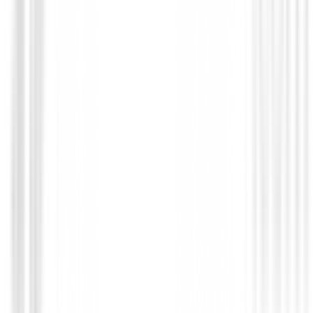
Hierros de golf
Hierros Honma T//WORLD 767 Px
1669,95 €