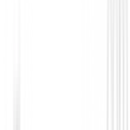
Hierros de golf
Hierros Honma TWORLD 767 Hx
1669,95 €