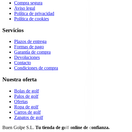
Compra segura
Aviso legal
Política de privacidad
Política de cookies
Servicios
Plazos de entrega
Formas de pago
Garantía de compra
Devoluciones
Contacto
Condiciones de compra
Nuestra oferta
Bolas de golf
Palos de golf
Ofertas
Ropa de golf
Carros de golf
Zapatos de golf
Buen Golpe S.L.
Tu tienda de golf online de confianza.