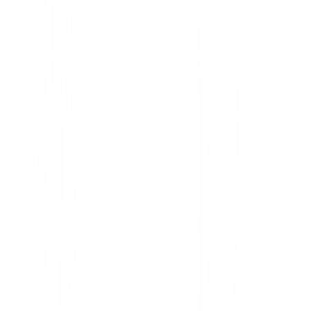
Ref:
197193809838
-
19
%
559,00 €
689,00 €
Loft
:
10,5º° (Adjustable) | Diestro | Regular | PROJECT X
SILVER 50gms
10,5º° (Adjustable) | Diestro | Stiff | PROJECT X DENALI FROST
SILVER 50 gms
10,5º° (Adjustable) | Diestro | Stiff | PROJECT X DENALI FROST
SILVER 60 gms
Género
:
Hombre
Disponible para envío inmediato