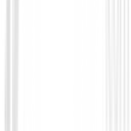
Hierros de golf
Hierros Callaway Quantum Max OS ( 6 
824,99 €