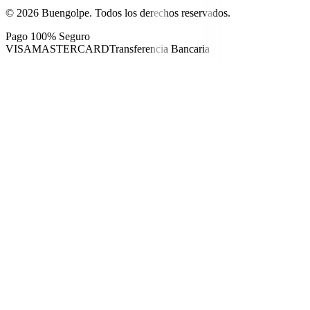
©
2026
Buengolpe.
Todos los derechos reservados.
Pago 100% Seguro
VISA
MASTERCARD
Transferencia Bancaria