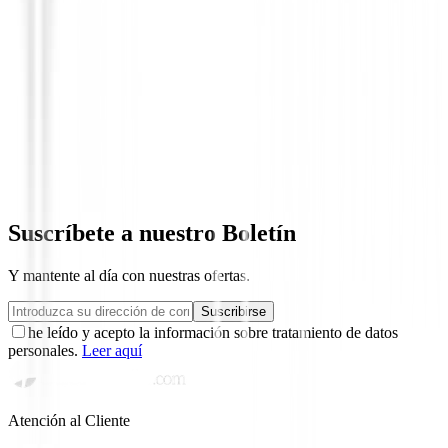
Hibridos de golf
Hibrido Callaway Quantum Max Fast Mu
349,00 €
295,94 €
Suscríbete a nuestro Boletín
Y mantente al día con nuestras ofertas.
Suscribirse
he leído y acepto la información sobre tratamiento de datos
personales.
Leer aquí
Atención al Cliente