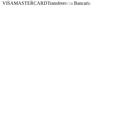
VISA
MASTERCARD
Transferencia Bancaria