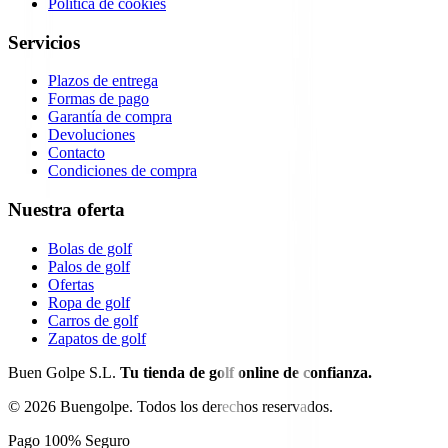
Política de cookies
Servicios
Plazos de entrega
Formas de pago
Garantía de compra
Devoluciones
Contacto
Condiciones de compra
Nuestra oferta
Bolas de golf
Palos de golf
Ofertas
Ropa de golf
Carros de golf
Zapatos de golf
Buen Golpe S.L.
Tu tienda de golf online de confianza.
©
2026
Buengolpe.
Todos los derechos reservados.
Pago 100% Seguro