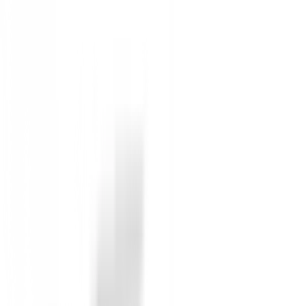
Ajustar el peso trasero cambiará la altura del vuelo de 
Cree la trayectoria deseada moviéndose alrededor de los
TRINQUERA DE TRIPLE POTENCIA Un Power Trench evolu
punto ideal para reducir la distancia perdida en los fall
El nuevo Triple Power Trench crea una flexión facial 
más velocidades de la pelota, lo que a su vez minimiza 
sino que también amplía el punto dulce. La cara trabaj
fallos.
Nuestro diseño Gravity Control crea el CG óptimo para
hacer swing con confianza y golpear la pelota con fue
Nuestra cabeza Dynamic no sólo crea una trayectoria m
nuestra nueva tecnología Cross Balance (XCBT) y 
"Equilibrio" mejora la sensación general del palo y fa
el tiempo. Balancea de forma natural, más distancia.
Sin opiniones
Todavía no hay opiniones para este producto.
Sé el primero en dejar una opinión cuando recibas tu 