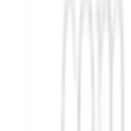
y el talón cambiará la inclinación de la cabeza para dibujarla, recta o de
rán 6 ajustes de trayectoria diferentes.
Power Trench en el lado de la puntera aumenta el efecto de resorte
ado es un punto dulce más ancho y alto que produce más efecto de resort
stro exclusivo diseño de cara de espesor variable no sólo mejora el efec
table, lo que resulta en una mayor distancia general e incluso tiros pot
 cabeza se cierre demasiado rápido se siente más estable y permite a lo
tal del palo y el peso total del swing. El peso del swing se puede ajust
ONO DAIWA, podemos aumentar el rendimiento al reducir también el
 más consistente y se adapta a la cabeza sin que el jugador tenga que pr