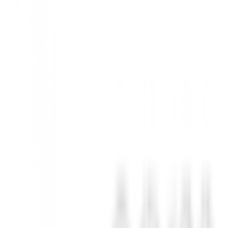
 en su tipo permite a los jugadores ajustar el peso del swing sob
 mayor velocidad de swing, una mayor facilidad de uso y un impacto más 
URO.
 optimizar el rendimiento de cada golfista. La especificación estándar es 
S DE PESO PERSONALIZA TU TRAYECTORIA CAMBIANDO LOS 
elo con una trayectoria adaptada a las necesidades de cada golfista.