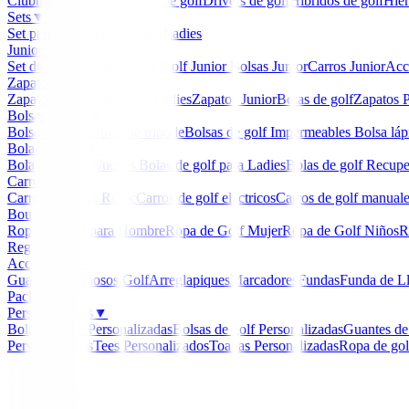
Clubmaker
Ladies
Maderas de golf
Drivers de golf
Hibridos de golf
Hier
Sets
▼
Set para Caballero
Set para Ladies
Junior
▼
Set de golf Junior
Palos de Golf Junior
Bolsas Junior
Carros Junior
Acc
Zapatos
▼
Zapatos Hombre
Zapatos Ladies
Zapatos Junior
Botas de golf
Zapatos P
Bolsas de golf
▼
Bolsa de carro
Bolsa de trípode
Bolsas de golf Impermeables
Bolsa láp
Bolas de golf
▼
Bolas de Golf Nuevas
Bolas de golf para Ladies
Bolas de golf Recup
Carros
▼
Carros Clicgear Rovic
Carros de golf eléctricos
Carros de golf manual
Boutique
▼
Ropa de Golf para Hombre
Ropa de Golf Mujer
Ropa de Golf Niños
R
Regalos
Accesorios
▼
Guantes
Luminosos Golf
Arreglapiques
Marcadores
Fundas
Funda de L
Packs
Personalizados
▼
Bolas de golf Personalizadas
Bolsas de golf Personalizadas
Guantes de
Personalizados
Tees Personalizados
Toallas Personalizadas
Ropa de gol
Inicio
/
Palos de golf Km.0
/
Driver Onoff Kuro ( 9.5º 
-
30
%