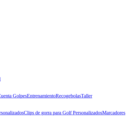
l
uenta Golpes
Entrenamiento
Recogebolas
Taller
rsonalizados
Clips de gorra para Golf Personalizados
Marcadores