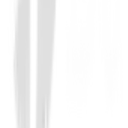
Palos de golf Km.0
Driver Onoff Aka ( 11.5º ) R2 DEMO
879,00 €
617,10 €