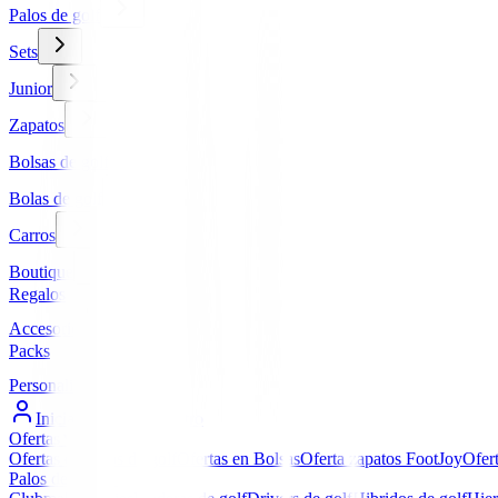
Palos de golf
Sets
Junior
Zapatos
Bolsas de golf
Bolas de golf
Carros
Boutique
Regalos
Accesorios
Packs
Personalizados
Iniciar Sesión / Registro
Ofertas
▼
Ofertas en Palos de golf
Ofertas en Bolsas
Oferta zapatos FootJoy
Ofer
Palos de golf
▼