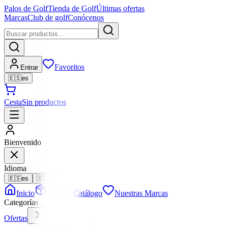
Palos de Golf
Tienda de Golf
Últimas ofertas
Marcas
Club de golf
Conócenos
Favoritos
Entrar
🇪🇸
es
Cesta
Sin productos
Bienvenido
Idioma
🇪🇸
es
🇬🇧
en
Inicio
Todo el Catálogo
Nuestras Marcas
Categorías
Ofertas