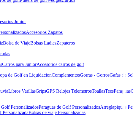
ros de golf
Putters de golf
Wedges
Zurdos
esorios Junior
ersonalizados
Accesorios Zapatos
iz
Bolsa de Viaje
Bolsas Ladies
Zapateros
eradas
es
Carros para Junior
Accesorios carros de golf
opa de Golf en Liquidacion
Complementos
Gorras - Gorros
Gafas de So
luvia
Libros
Varillas
Grips
GPS Relojes Telemetros
Toallas
Tees
Paraguas
C
 Golf Personalizados
Paraguas de Golf Personalizados
Arreglapiques Pe
f Personalizada
Bolsas de viaje Personalizadas
Stiff ) DEMO