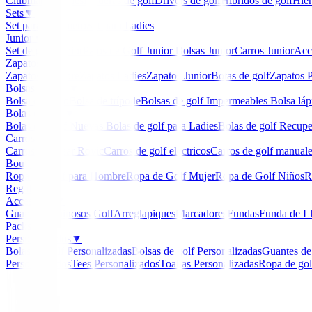
Clubmaker
Ladies
Maderas de golf
Drivers de golf
Hibridos de golf
Hier
Sets
▼
Set para Caballero
Set para Ladies
Junior
▼
Set de golf Junior
Palos de Golf Junior
Bolsas Junior
Carros Junior
Acc
Zapatos
▼
Zapatos Hombre
Zapatos Ladies
Zapatos Junior
Botas de golf
Zapatos P
Bolsas de golf
▼
Bolsa de carro
Bolsa de trípode
Bolsas de golf Impermeables
Bolsa láp
Bolas de golf
▼
Bolas de Golf Nuevas
Bolas de golf para Ladies
Bolas de golf Recup
Carros
▼
Carros Clicgear Rovic
Carros de golf eléctricos
Carros de golf manual
Boutique
▼
Ropa de Golf para Hombre
Ropa de Golf Mujer
Ropa de Golf Niños
R
Regalos
Accesorios
▼
Guantes
Luminosos Golf
Arreglapiques
Marcadores
Fundas
Funda de L
Packs
Personalizados
▼
Bolas de golf Personalizadas
Bolsas de golf Personalizadas
Guantes de
Personalizados
Tees Personalizados
Toallas Personalizadas
Ropa de gol
Inicio
/
Accesorios carros de golf
/
Funda de transporte 
Motocaddy