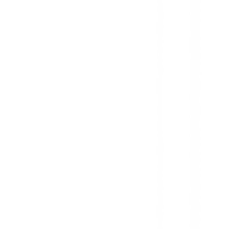
dy S-Series en BuenGolpe:
te ofrecemos accesorios originales Motocaddy que garantizan la máxima 
 recibe tu funda rápidamente!
pedido.
 producto.