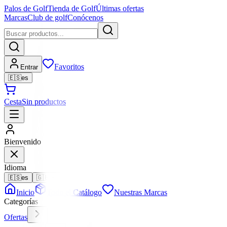
Palos de Golf
Tienda de Golf
Últimas ofertas
Marcas
Club de golf
Conócenos
Favoritos
Entrar
🇪🇸
es
Cesta
Sin productos
Bienvenido
Idioma
🇪🇸
es
🇬🇧
en
Inicio
Todo el Catálogo
Nuestras Marcas
Categorías
Ofertas