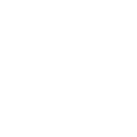
tocaddy S-Series
addy M-Series
d