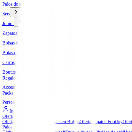
Palos de golf
Sets
Junior
Zapatos
Bolsas de golf
Bolas de golf
Carros
Boutique
Regalos
Accesorios
Packs
Personalizados
Iniciar Sesión / Registro
Ofertas
▼
Ofertas en Palos de golf
Ofertas en Bolsas
Oferta zapatos FootJoy
Ofer
Palos de golf
▼