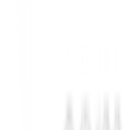
e Motocaddy S-Series
. Diseñada específicamente para proteger tu inv
to estará protegido y listo para la próxima partida, y tu coche permane
ruedas estándar de Motocaddy y las ruedas de invierno Hedgehog.
Por fav