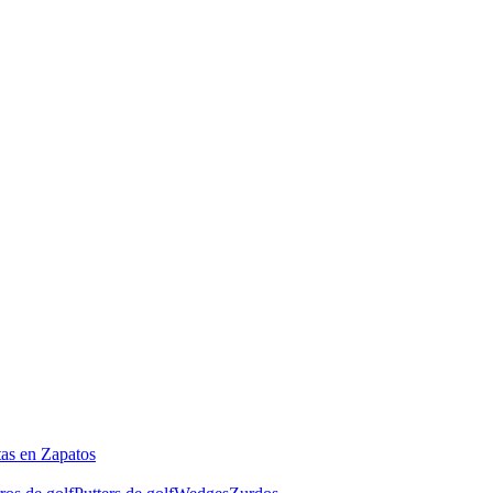
tas en Zapatos