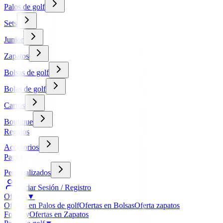
Palos de golf
Sets
Junior
Zapatos
Bolsas de golf
Bolas de golf
Carros
Boutique
Regalos
Accesorios
Packs
Personalizados
Iniciar Sesión / Registro
Ofertas
▼
Ofertas en Palos de golf
Ofertas en Bolsas
Oferta zapatos
FootJoy
Ofertas en Zapatos