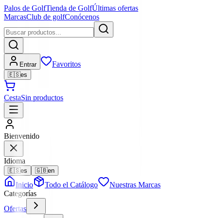
Palos de Golf
Tienda de Golf
Últimas ofertas
Marcas
Club de golf
Conócenos
Favoritos
Entrar
🇪🇸
es
Cesta
Sin productos
Bienvenido
Idioma
🇪🇸
es
🇬🇧
en
Inicio
Todo el Catálogo
Nuestras Marcas
Categorías
Ofertas