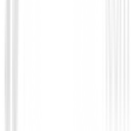
Accesorios carros de golf
Funda de transporte Motocaddy S-Series
54,00 €