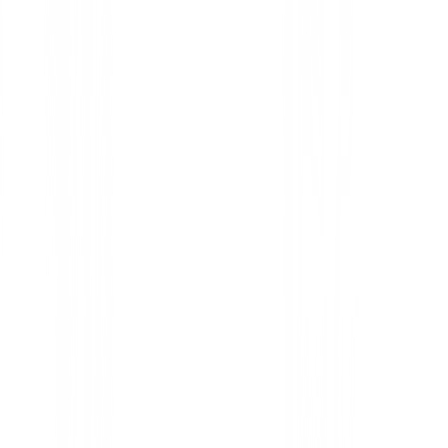
99,98 €
Entrega estimada: De 5 a 7 días laborables
Añadir al Carrito
Ver vídeo del producto
Anterior
Asiento para carro Motocaddy S-Series
Siguiente
Cargador de bateria para carro de golf Moca