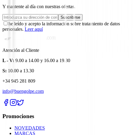
Y mantente al día con nuestras ofertas.
Suscribirse
he leído y acepto la información sobre tratamiento de datos
personales.
Leer aquí
Atención al Cliente
L - V:
9.00 a 14.00 y 16.00 a 19.30
S:
10.00 a 13.30
+34 945 281 809
info@buengolpe.com
Promociones
NOVEDADES
MARCAS