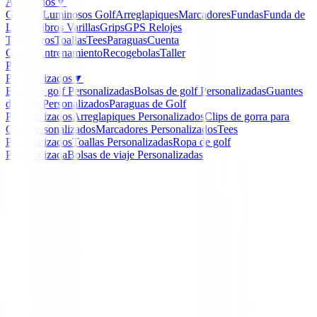
Accesorios
▼
Guantes
Luminosos Golf
Arreglapiques
Marcadores
Fundas
Funda de
Lluvia
Libros
Varillas
Grips
GPS Relojes
Telemetros
Toallas
Tees
Paraguas
Cuenta
Golpes
Entrenamiento
Recogebolas
Taller
Packs
Personalizados
▼
Bolas de golf Personalizadas
Bolsas de golf Personalizadas
Guantes
de Golf Personalizados
Paraguas de Golf
Personalizados
Arreglapiques Personalizados
Clips de gorra para
Golf Personalizados
Marcadores Personalizados
Tees
Personalizados
Toallas Personalizadas
Ropa de golf
Personalizada
Bolsas de viaje Personalizadas
Inicio
/
Accesorios carros de golf
/
Asiento para carro 
Series
Motocaddy
Asiento para carro Mot
M-Series
Ref:
AsientocarroMotocaddy