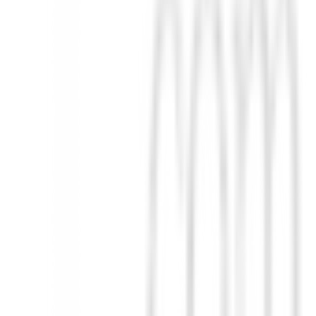
adores USB.
ios.
hora en BuenGolpe.