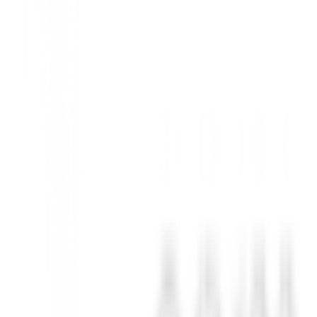
 para mantener tus dispositivos electrónicos cargados y listos, desde tu
ento.
 para al menos 5 horas de duración, asegurando que tus dispositivos fun
lf y otros gadgets.
mente en tu bolsa de golf mientras usas tus manoplas, ¡manteniendo t
co indicador LED.