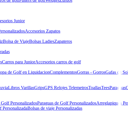
ros de golf
Putters de golf
Wedges
Zurdos
esorios Junior
ersonalizados
Accesorios Zapatos
iz
Bolsa de Viaje
Bolsas Ladies
Zapateros
eradas
es
Carros para Junior
Accesorios carros de golf
opa de Golf en Liquidacion
Complementos
Gorras - Gorros
Gafas de So
luvia
Libros
Varillas
Grips
GPS Relojes Telemetros
Toallas
Tees
Paraguas
C
 Golf Personalizados
Paraguas de Golf Personalizados
Arreglapiques Pe
f Personalizada
Bolsas de viaje Personalizadas
USB