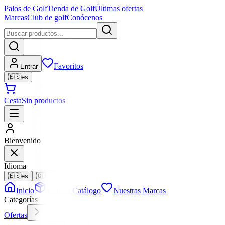
Palos de Golf
Tienda de Golf
Últimas ofertas
Marcas
Club de golf
Conócenos
Favoritos
Entrar
🇪🇸
es
Cesta
Sin productos
Bienvenido
Idioma
🇪🇸
es
🇬🇧
en
Inicio
Todo el Catálogo
Nuestras Marcas
Categorías
Ofertas