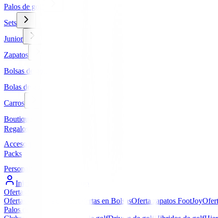
Palos de golf
Sets
Junior
Zapatos
Bolsas de golf
Bolas de golf
Carros
Boutique
Regalos
Accesorios
Packs
Personalizados
Iniciar Sesión / Registro
Ofertas
▼
Ofertas en Palos de golf
Ofertas en Bolsas
Oferta zapatos FootJoy
Ofer
Palos de golf
▼