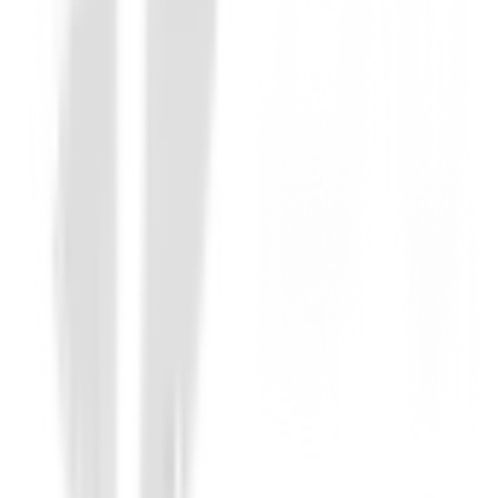
Accesorios carros de golf
Manoplas Motocaddy Calefactables
(
1
)
59,96 €