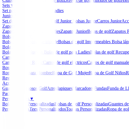
Clubmaker
Ladies
Maderas de golf
Drivers de golf
Hibridos de golf
Hier
Sets
▼
Set para Caballero
Set para Ladies
Junior
▼
Set de golf Junior
Palos de Golf Junior
Bolsas Junior
Carros Junior
Acc
Zapatos
▼
Zapatos Hombre
Zapatos Ladies
Zapatos Junior
Botas de golf
Zapatos P
Bolsas de golf
▼
Bolsa de carro
Bolsa de trípode
Bolsas de golf Impermeables
Bolsa láp
Bolas de golf
▼
Bolas de Golf Nuevas
Bolas de golf para Ladies
Bolas de golf Recup
Carros
▼
Carros Clicgear Rovic
Carros de golf eléctricos
Carros de golf manual
Boutique
▼
Ropa de Golf para Hombre
Ropa de Golf Mujer
Ropa de Golf Niños
R
Regalos
Accesorios
▼
Guantes
Luminosos Golf
Arreglapiques
Marcadores
Fundas
Funda de L
Packs
Personalizados
▼
Bolas de golf Personalizadas
Bolsas de golf Personalizadas
Guantes de
Personalizados
Tees Personalizados
Toallas Personalizadas
Ropa de gol
Inicio
/
Accesorios carros de golf
/
Batería Motocaddy 