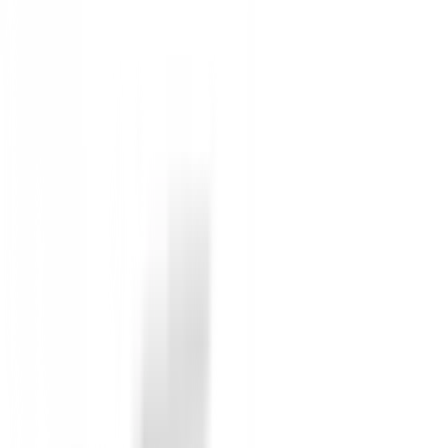
Carga Sencilla:
Equipada con un cable de carg
Diseño Compacto y Ligero
Su diseño compacto y ligero la convierte en la compañe
Peso:
0,250 Kg
Dimensiones:
70mm x 92mm x 25mm
¡Asegura la energía que necesitas en el campo con l
Sin opiniones
Todavía no hay opiniones para este producto.
Sé el primero en dejar una opinión cuando recibas tu 
Debes iniciar sesión para dejar una opinión sobre este
Iniciar Sesión
También te puede interesar