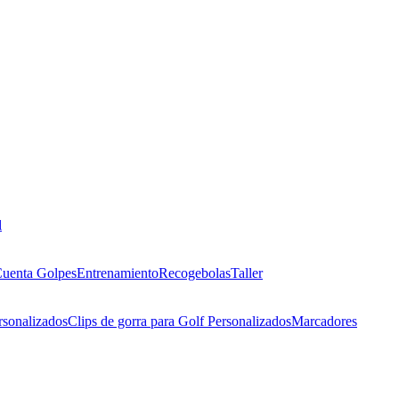
l
uenta Golpes
Entrenamiento
Recogebolas
Taller
rsonalizados
Clips de gorra para Golf Personalizados
Marcadores