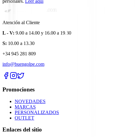
personales.
Leer aquí
Atención al Cliente
L - V:
9.00 a 14.00 y 16.00 a 19.30
S:
10.00 a 13.30
+34 945 281 809
info@buengolpe.com
Promociones
NOVEDADES
MARCAS
PERSONALIZADOS
OUTLET
Enlaces del sitio