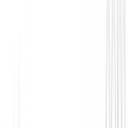
Faldas Vestidos
Odetta Ladies Printed Skort - White/Neot
104,99 €
34,99 €
Desde