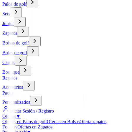
Palos de golf
Sets
Junior
Zapatos
Bolsas de golf
Bolas de golf
Carros
Boutique
Regalos
Accesorios
Packs
Personalizados
Iniciar Sesión / Registro
Ofertas
▼
Ofertas en Palos de golf
Ofertas en Bolsas
Oferta zapatos
FootJoy
Ofertas en Zapatos