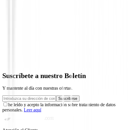
Faldas Vestidos
Falda Footjoy Aerial Ref.34185
119,79 €
54,99 €
Desde
Suscríbete a nuestro Boletín
Y mantente al día con nuestras ofertas.
Suscribirse
he leído y acepto la información sobre tratamiento de datos
personales.
Leer aquí