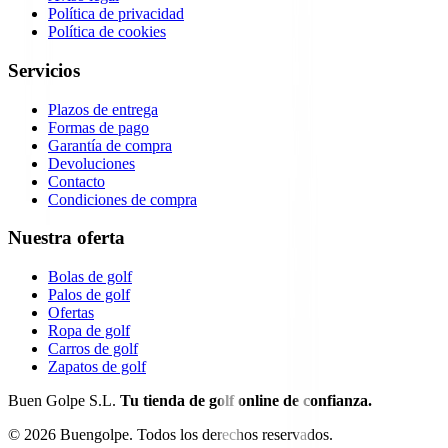
Política de privacidad
Política de cookies
Servicios
Plazos de entrega
Formas de pago
Garantía de compra
Devoluciones
Contacto
Condiciones de compra
Nuestra oferta
Bolas de golf
Palos de golf
Ofertas
Ropa de golf
Carros de golf
Zapatos de golf
Buen Golpe S.L.
Tu tienda de golf online de confianza.
©
2026
Buengolpe.
Todos los derechos reservados.