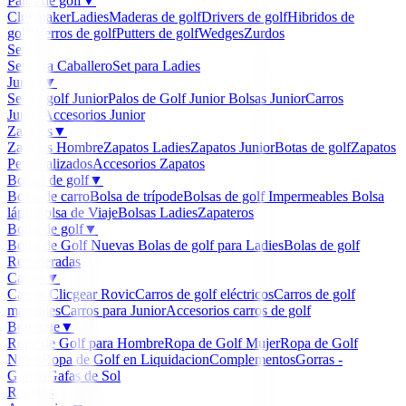
Palos de golf
▼
Clubmaker
Ladies
Maderas de golf
Drivers de golf
Hibridos de
golf
Hierros de golf
Putters de golf
Wedges
Zurdos
Sets
▼
Set para Caballero
Set para Ladies
Junior
▼
Set de golf Junior
Palos de Golf Junior
Bolsas Junior
Carros
Junior
Accesorios Junior
Zapatos
▼
Zapatos Hombre
Zapatos Ladies
Zapatos Junior
Botas de golf
Zapatos
Personalizados
Accesorios Zapatos
Bolsas de golf
▼
Bolsa de carro
Bolsa de trípode
Bolsas de golf Impermeables
Bolsa
lápiz
Bolsa de Viaje
Bolsas Ladies
Zapateros
Bolas de golf
▼
Bolas de Golf Nuevas
Bolas de golf para Ladies
Bolas de golf
Recuperadas
Carros
▼
Carros Clicgear Rovic
Carros de golf eléctricos
Carros de golf
manuales
Carros para Junior
Accesorios carros de golf
Boutique
▼
Ropa de Golf para Hombre
Ropa de Golf Mujer
Ropa de Golf
Niños
Ropa de Golf en Liquidacion
Complementos
Gorras -
Gorros
Gafas de Sol
Regalos