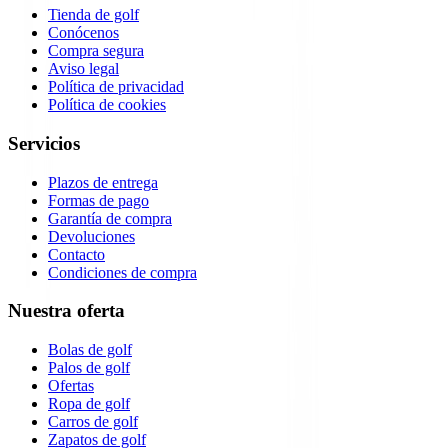
Tienda de golf
Conócenos
Compra segura
Aviso legal
Política de privacidad
Política de cookies
Servicios
Plazos de entrega
Formas de pago
Garantía de compra
Devoluciones
Contacto
Condiciones de compra
Nuestra oferta
Bolas de golf
Palos de golf
Ofertas
Ropa de golf
Carros de golf
Zapatos de golf