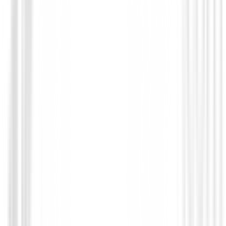
Faldas Vestidos
Vestido Ping Mazzy Ref.P93735 Rojo
129,00 €
64,99 €