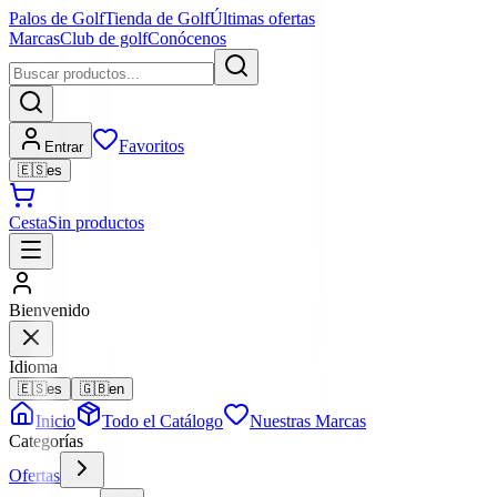
Palos de Golf
Tienda de Golf
Últimas ofertas
Marcas
Club de golf
Conócenos
Favoritos
Entrar
🇪🇸
es
Cesta
Sin productos
Bienvenido
Idioma
🇪🇸
es
🇬🇧
en
Inicio
Todo el Catálogo
Nuestras Marcas
Categorías
Ofertas