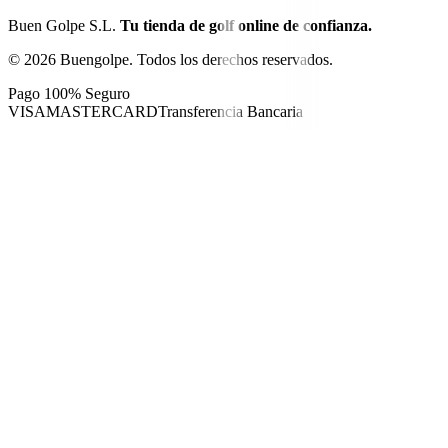
Buen Golpe S.L.
Tu tienda de golf online de confianza.
©
2026
Buengolpe.
Todos los derechos reservados.
Pago 100% Seguro
VISA
MASTERCARD
Transferencia Bancaria