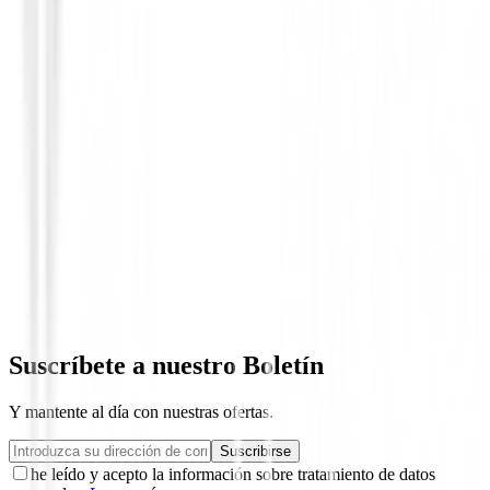
Faldas Vestidos
Falda Footjoy Aerial Ref.34185
119,79 €
54,99 €
Desde
Suscríbete a nuestro Boletín
Y mantente al día con nuestras ofertas.
Suscribirse
he leído y acepto la información sobre tratamiento de datos