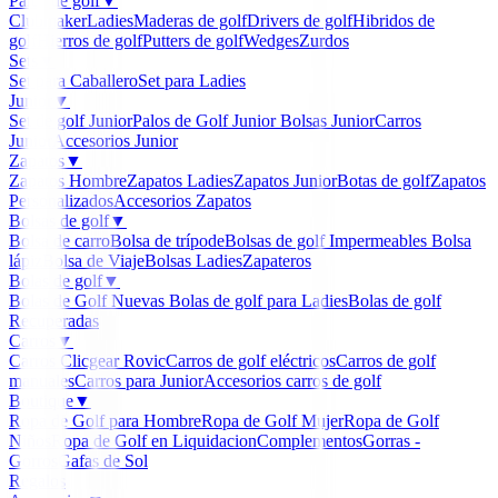
Palos de golf
▼
Clubmaker
Ladies
Maderas de golf
Drivers de golf
Hibridos de
golf
Hierros de golf
Putters de golf
Wedges
Zurdos
Sets
▼
Set para Caballero
Set para Ladies
Junior
▼
Set de golf Junior
Palos de Golf Junior
Bolsas Junior
Carros
Junior
Accesorios Junior
Zapatos
▼
Zapatos Hombre
Zapatos Ladies
Zapatos Junior
Botas de golf
Zapatos
Personalizados
Accesorios Zapatos
Bolsas de golf
▼
Bolsa de carro
Bolsa de trípode
Bolsas de golf Impermeables
Bolsa
lápiz
Bolsa de Viaje
Bolsas Ladies
Zapateros
Bolas de golf
▼
Bolas de Golf Nuevas
Bolas de golf para Ladies
Bolas de golf
Recuperadas
Carros
▼
Carros Clicgear Rovic
Carros de golf eléctricos
Carros de golf
manuales
Carros para Junior
Accesorios carros de golf
Boutique
▼
Ropa de Golf para Hombre
Ropa de Golf Mujer
Ropa de Golf
Niños
Ropa de Golf en Liquidacion
Complementos
Gorras -
Gorros
Gafas de Sol
Regalos