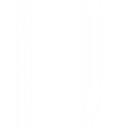
Ref:
P93736-Marino
-
62
%
39,99 €
105,00 €
Talla
:
44
Género
:
Mujer
Disponible para envío inmediato
Selecciona Opciones
Anterior
Odetta Ladies Printed Skort - White/Neoteric
Siguiente
Falda Ping Odetta Ref.P93736