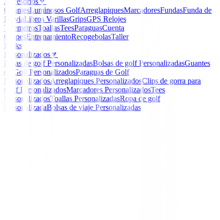
Accesorios
▼
Guantes
Luminosos Golf
Arreglapiques
Marcadores
Fundas
Funda de
Lluvia
Libros
Varillas
Grips
GPS Relojes
Telemetros
Toallas
Tees
Paraguas
Cuenta
Golpes
Entrenamiento
Recogebolas
Taller
Packs
Personalizados
▼
Bolas de golf Personalizadas
Bolsas de golf Personalizadas
Guantes
de Golf Personalizados
Paraguas de Golf
Personalizados
Arreglapiques Personalizados
Clips de gorra para
Golf Personalizados
Marcadores Personalizados
Tees
Personalizados
Toallas Personalizadas
Ropa de golf
Personalizada
Bolsas de viaje Personalizadas
Inicio
/
Boutique
/
Chaqueta Ping Mujer Elspeth Hybrid 
Emerald 93719 Verde
-
29
%
Ping Collection
Chaqueta Ping Mujer El
Hybrid Full Zip - Emera