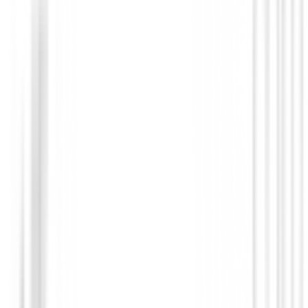
% lana merino |
50 % acrílico 100 % poliamida 96 % po
elastano
Sin opiniones
Todavía no hay opiniones para este producto.
Sé el primero en dejar una opinión cuando recibas tu 
Debes iniciar sesión para dejar una opinión sobre este
Iniciar Sesión
También te puede interesar