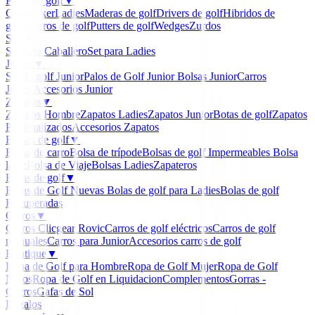
Palos de golf
▼
Clubmaker
Ladies
Maderas de golf
Drivers de golf
Hibridos de
golf
Hierros de golf
Putters de golf
Wedges
Zurdos
Sets
▼
Set para Caballero
Set para Ladies
Junior
▼
Set de golf Junior
Palos de Golf Junior
Bolsas Junior
Carros
Junior
Accesorios Junior
Zapatos
▼
Zapatos Hombre
Zapatos Ladies
Zapatos Junior
Botas de golf
Zapatos
Personalizados
Accesorios Zapatos
Bolsas de golf
▼
Bolsa de carro
Bolsa de trípode
Bolsas de golf Impermeables
Bolsa
lápiz
Bolsa de Viaje
Bolsas Ladies
Zapateros
Bolas de golf
▼
Bolas de Golf Nuevas
Bolas de golf para Ladies
Bolas de golf
Recuperadas
Carros
▼
Carros Clicgear Rovic
Carros de golf eléctricos
Carros de golf
manuales
Carros para Junior
Accesorios carros de golf
Boutique
▼
Ropa de Golf para Hombre
Ropa de Golf Mujer
Ropa de Golf
Niños
Ropa de Golf en Liquidacion
Complementos
Gorras -
Gorros
Gafas de Sol
Regalos