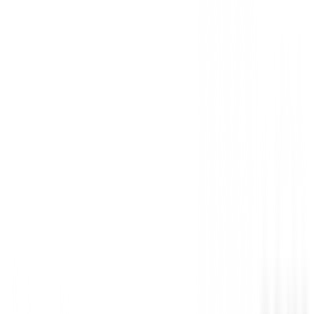
93719 Verde
Ref:
5052228425924
-
29
%
135,00 €
189,99 €
Desde
COLOR
:
Gris
TALLA
:
36
Género
:
Mujer
Producto inactivo (No disponible)