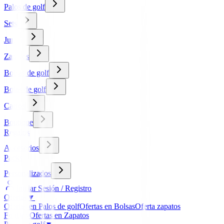
Palos de golf
Sets
Junior
Zapatos
Bolsas de golf
Bolas de golf
Carros
Boutique
Regalos
Accesorios
Packs
Personalizados
Iniciar Sesión / Registro
Ofertas
▼
Ofertas en Palos de golf
Ofertas en Bolsas
Oferta zapatos
FootJoy
Ofertas en Zapatos