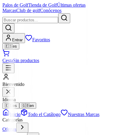
Palos de Golf
Tienda de Golf
Últimas ofertas
Marcas
Club de golf
Conócenos
Favoritos
Entrar
🇪🇸
es
Cesta
Sin productos
Bienvenido
Idioma
🇪🇸
es
🇬🇧
en
Inicio
Todo el Catálogo
Nuestras Marcas
Categorías
Ofertas