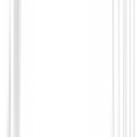
También te puede interesar