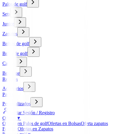
Palos de golf
Sets
Junior
Zapatos
Bolsas de golf
Bolas de golf
Carros
Boutique
Regalos
Accesorios
Packs
Personalizados
Iniciar Sesión / Registro
Ofertas
▼
Ofertas en Palos de golf
Ofertas en Bolsas
Oferta zapatos
FootJoy
Ofertas en Zapatos