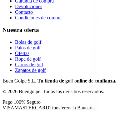
Garantía de compra
Devoluciones
Contacto
Condiciones de compra
Nuestra oferta
Bolas de golf
Palos de golf
Ofertas
Ropa de golf
Carros de golf
Zapatos de golf
Buen Golpe S.L.
Tu tienda de golf online de confianza.
©
2026
Buengolpe.
Todos los derechos reservados.
Pago 100% Seguro
VISA
MASTERCARD
Transferencia Bancaria