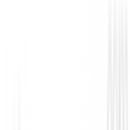
Mango Ajustable y Ergonómico:
Proporciona
cómodo y seguro, adaptable a la altura de cualq
garantizando una postura adecuada.
Ruedas Grandes y Extraíbles:
Equipado con 
clip rápido patentado, permite montar y desmont
fácilmente, facilitando su transporte y almacen
Estabilidad Superior:
Incorpora un cable de r
asegura una mayor estabilidad en cualquier terr
vuelcos.
Compatibilidad Universal:
Diseñado para ada
de todas las edades y a la mayoría de tamaños d
golf junior (especialmente Boston Golf tamaños 
13 años).
Diseño Ligero:
Con solo 2,75 kg, es fácil de m
transportar para los pequeños golfistas.
Especificaciones Técnicas:
Marca:
Boston Golf