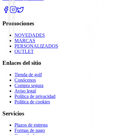
Promociones
NOVEDADES
MARCAS
PERSONALIZADOS
OUTLET
Enlaces del sitio
Tienda de golf
Conócenos
Compra segura
Aviso legal
Política de privacidad
Política de cookies
Servicios
Plazos de entrega
Formas de pago