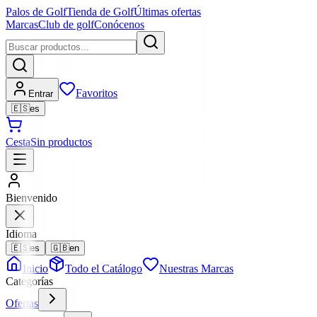
Palos de Golf
Tienda de Golf
Últimas ofertas
Marcas
Club de golf
Conócenos
Favoritos
Entrar
🇪🇸
es
Cesta
Sin productos
Bienvenido
Idioma
🇪🇸
es
🇬🇧
en
Inicio
Todo el Catálogo
Nuestras Marcas
Categorías
Ofertas