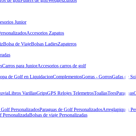
ros de golf
Putters de golf
Wedges
Zurdos
esorios Junior
ersonalizados
Accesorios Zapatos
iz
Bolsa de Viaje
Bolsas Ladies
Zapateros
eradas
es
Carros para Junior
Accesorios carros de golf
opa de Golf en Liquidacion
Complementos
Gorras - Gorros
Gafas de So
luvia
Libros
Varillas
Grips
GPS Relojes Telemetros
Toallas
Tees
Paraguas
C
 Golf Personalizados
Paraguas de Golf Personalizados
Arreglapiques Pe
f Personalizada
Bolsas de viaje Personalizadas
unior