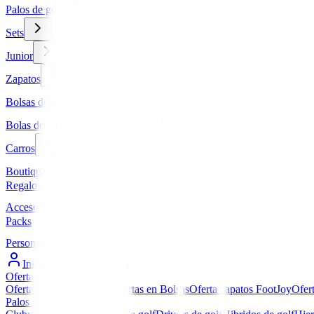
Palos de golf
Sets
Junior
Zapatos
Bolsas de golf
Bolas de golf
Carros
Boutique
Regalos
Accesorios
Packs
Personalizados
Iniciar Sesión / Registro
Ofertas
▼
Ofertas en Palos de golf
Ofertas en Bolsas
Oferta zapatos FootJoy
Ofer
Palos de golf
▼