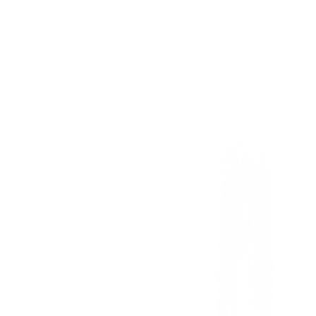
3J Junior