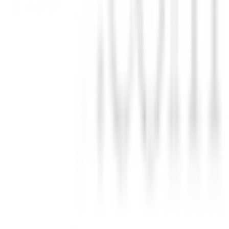
uipo y haz que disfrute aún más del golf!. Yapuedes realizar tu pedid