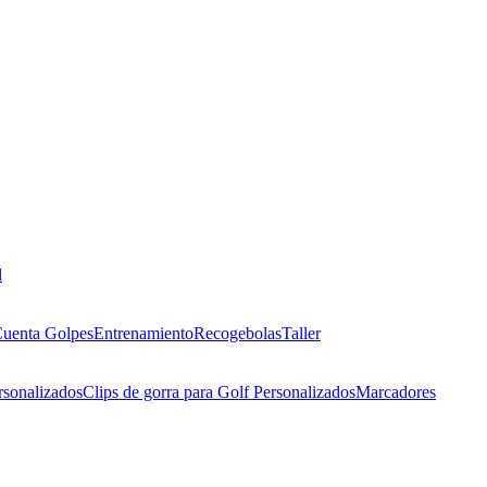
l
uenta Golpes
Entrenamiento
Recogebolas
Taller
rsonalizados
Clips de gorra para Golf Personalizados
Marcadores