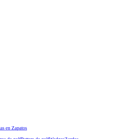
tas en Zapatos