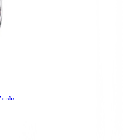
Zurdo