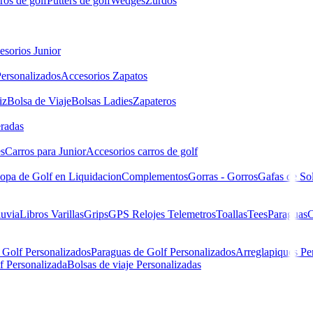
ros de golf
Putters de golf
Wedges
Zurdos
esorios Junior
ersonalizados
Accesorios Zapatos
iz
Bolsa de Viaje
Bolsas Ladies
Zapateros
eradas
es
Carros para Junior
Accesorios carros de golf
opa de Golf en Liquidacion
Complementos
Gorras - Gorros
Gafas de So
luvia
Libros
Varillas
Grips
GPS Relojes Telemetros
Toallas
Tees
Paraguas
C
 Golf Personalizados
Paraguas de Golf Personalizados
Arreglapiques Pe
f Personalizada
Bolsas de viaje Personalizadas