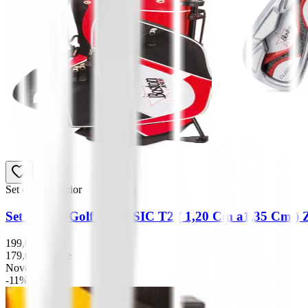
Set de golf Junior
Set Boston Golf CLASSIC T2 ( 1,20 Cm a1,35 Cm ) 
199,00 €
179,00 €
Desde
Novedad
-11%