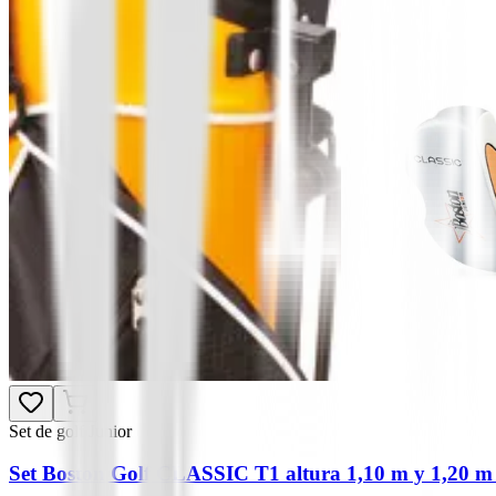
Set de golf Junior
Set Boston Golf CLASSIC T1 altura 1,10 m y 1,20