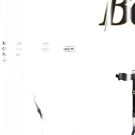
Mostrando
10
productos
Ordenar por:
Novedad
-20%