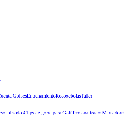
l
uenta Golpes
Entrenamiento
Recogebolas
Taller
rsonalizados
Clips de gorra para Golf Personalizados
Marcadores