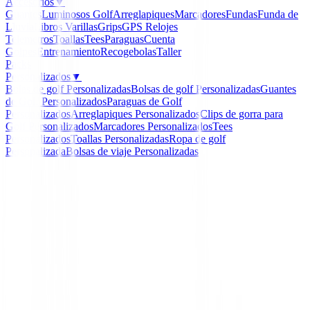
Accesorios
▼
Guantes
Luminosos Golf
Arreglapiques
Marcadores
Fundas
Funda de
Lluvia
Libros
Varillas
Grips
GPS Relojes
Telemetros
Toallas
Tees
Paraguas
Cuenta
Golpes
Entrenamiento
Recogebolas
Taller
Packs
Personalizados
▼
Bolas de golf Personalizadas
Bolsas de golf Personalizadas
Guantes
de Golf Personalizados
Paraguas de Golf
Personalizados
Arreglapiques Personalizados
Clips de gorra para
Golf Personalizados
Marcadores Personalizados
Tees
Personalizados
Toallas Personalizadas
Ropa de golf
Personalizada
Bolsas de viaje Personalizadas
Inicio
/
Bolsas de golf Impermeables
/
Bolsa Titleist St
TB23CT9-221
-
22
%
Titleist
Bolsa Titleist Stadry Car
TB23CT9-221