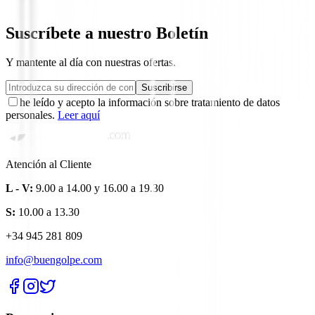
309,00 €
Suscríbete a nuestro Boletín
Y mantente al día con nuestras ofertas.
Suscribirse
he leído y acepto la información sobre tratamiento de datos
personales.
Leer aquí
Atención al Cliente
L - V:
9.00 a 14.00 y 16.00 a 19.30
S:
10.00 a 13.30
+34 945 281 809
info@buengolpe.com