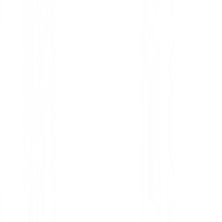
Ref:
196665063815-1-1
-
22
%
279,00 €
358,99 €
Género
:
Hombre, Mujer
Próximamente
No disponible
Anterior
Bolsa Titleist Stadry Cart 14 TB23CT9-461
Siguiente
Bolsa Titleist Stadry Cart 14 TB23CT9-0