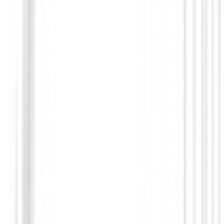
Bolsas de golf Impermeables
Bolsa Titleist Players S4 StaDry TB26SX
358,99 €
299,95 €