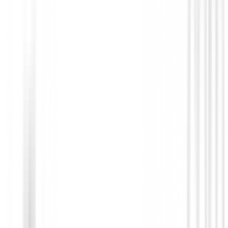
Bolsas de golf Impermeables
Bolsa Titleist Players S4 StaDry TB26SX
358,99 €
284,99 €