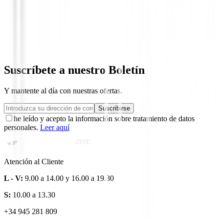
Bolsa de Golf Ogio All Elements Silencer
Dusk
428,99 €
368,99 €
Suscríbete a nuestro Boletín
Y mantente al día con nuestras ofertas.
Suscribirse
he leído y acepto la información sobre tratamiento de datos
personales.
Leer aquí
Atención al Cliente
L - V:
9.00 a 14.00 y 16.00 a 19.30
S:
10.00 a 13.30
+34 945 281 809