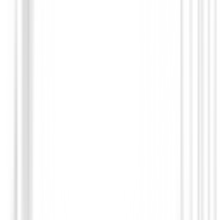
458,99 €