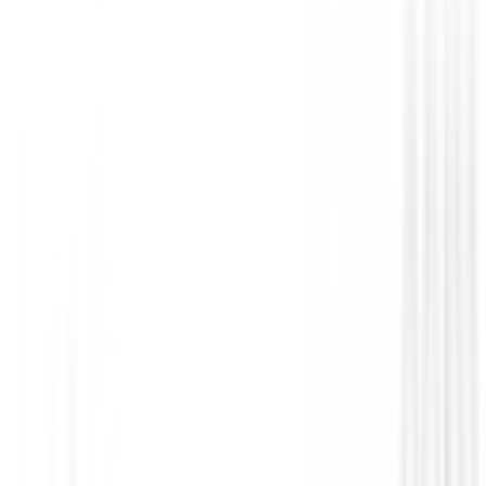
Bolsas de golf
XXIO CADDY BAG NAVY
498,99 €
458,99 €