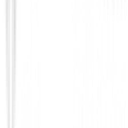
Bolsas de golf