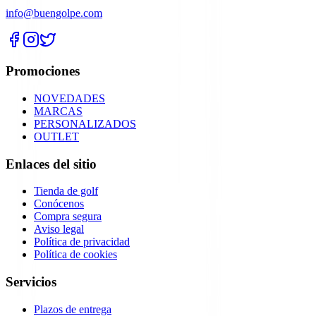
info@buengolpe.com
Promociones
NOVEDADES
MARCAS
PERSONALIZADOS
OUTLET
Enlaces del sitio
Tienda de golf
Conócenos
Compra segura
Aviso legal
Política de privacidad
Política de cookies
Servicios
Plazos de entrega