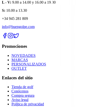
L - V:
9.00 a 14.00 y 16.00 a 19.30
S:
10.00 a 13.30
+34 945 281 809
info@buengolpe.com
Promociones
NOVEDADES
MARCAS
PERSONALIZADOS
OUTLET
Enlaces del sitio
Tienda de golf
Conócenos
Compra segura
Aviso legal
Política de privacidad