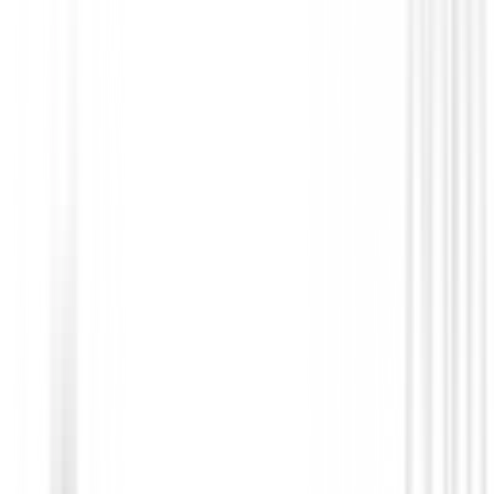
Bolsa Titleist Players S4 StaDry TB26SX
358,99 €
299,95 €