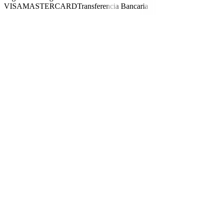
VISA
MASTERCARD
Transferencia Bancaria