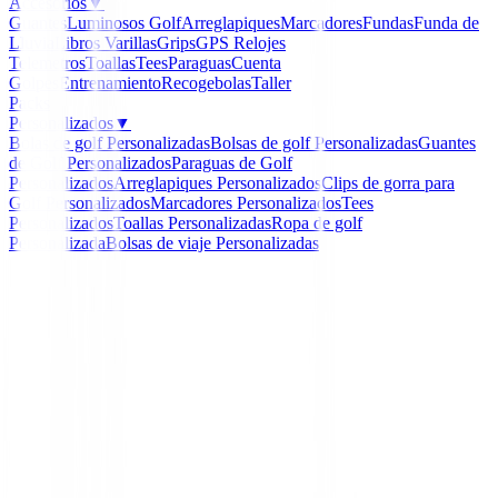
Accesorios
▼
Guantes
Luminosos Golf
Arreglapiques
Marcadores
Fundas
Funda de
Lluvia
Libros
Varillas
Grips
GPS Relojes
Telemetros
Toallas
Tees
Paraguas
Cuenta
Golpes
Entrenamiento
Recogebolas
Taller
Packs
Personalizados
▼
Bolas de golf Personalizadas
Bolsas de golf Personalizadas
Guantes
de Golf Personalizados
Paraguas de Golf
Personalizados
Arreglapiques Personalizados
Clips de gorra para
Golf Personalizados
Marcadores Personalizados
Tees
Personalizados
Toallas Personalizadas
Ropa de golf
Personalizada
Bolsas de viaje Personalizadas
Inicio
/
Novedades
/
Bolsa Titleist Players S5 StaDry
-
20
%
Titleist
Bolsa Titleist Players S5
StaDry TB26SX9-400