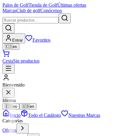
Palos de Golf
Tienda de Golf
Últimas ofertas
Marcas
Club de golf
Conócenos
Favoritos
Entrar
🇪🇸
es
Cesta
Sin productos
Bienvenido
Idioma
🇪🇸
es
🇬🇧
en
Inicio
Todo el Catálogo
Nuestras Marcas
Categorías
Ofertas