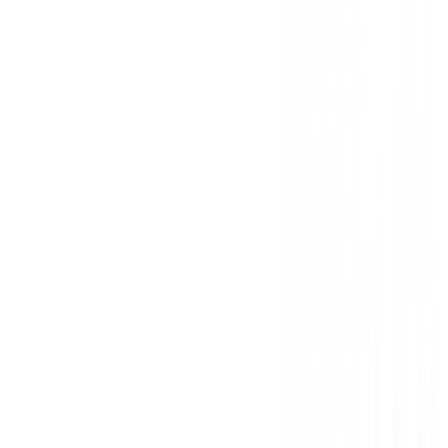
Sé el primero en dejar una opinión cuando recibas tu 
Debes iniciar sesión para dejar una opinión sobre este
Iniciar Sesión
También te puede interesar