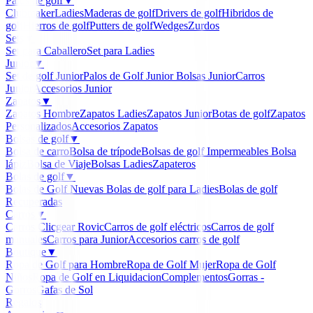
Palos de golf
▼
Clubmaker
Ladies
Maderas de golf
Drivers de golf
Hibridos de
golf
Hierros de golf
Putters de golf
Wedges
Zurdos
Sets
▼
Set para Caballero
Set para Ladies
Junior
▼
Set de golf Junior
Palos de Golf Junior
Bolsas Junior
Carros
Junior
Accesorios Junior
Zapatos
▼
Zapatos Hombre
Zapatos Ladies
Zapatos Junior
Botas de golf
Zapatos
Personalizados
Accesorios Zapatos
Bolsas de golf
▼
Bolsa de carro
Bolsa de trípode
Bolsas de golf Impermeables
Bolsa
lápiz
Bolsa de Viaje
Bolsas Ladies
Zapateros
Bolas de golf
▼
Bolas de Golf Nuevas
Bolas de golf para Ladies
Bolas de golf
Recuperadas
Carros
▼
Carros Clicgear Rovic
Carros de golf eléctricos
Carros de golf
manuales
Carros para Junior
Accesorios carros de golf
Boutique
▼
Ropa de Golf para Hombre
Ropa de Golf Mujer
Ropa de Golf
Niños
Ropa de Golf en Liquidacion
Complementos
Gorras -
Gorros
Gafas de Sol
Regalos