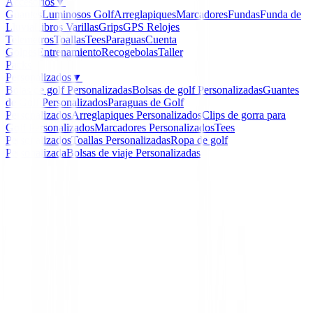
Accesorios
▼
Guantes
Luminosos Golf
Arreglapiques
Marcadores
Fundas
Funda de
Lluvia
Libros
Varillas
Grips
GPS Relojes
Telemetros
Toallas
Tees
Paraguas
Cuenta
Golpes
Entrenamiento
Recogebolas
Taller
Packs
Personalizados
▼
Bolas de golf Personalizadas
Bolsas de golf Personalizadas
Guantes
de Golf Personalizados
Paraguas de Golf
Personalizados
Arreglapiques Personalizados
Clips de gorra para
Golf Personalizados
Marcadores Personalizados
Tees
Personalizados
Toallas Personalizadas
Ropa de golf
Personalizada
Bolsas de viaje Personalizadas
Inicio
/
Bermudas Señora
/
Bermuda Chervo Golf Gotti 
-
60
%
Chervó
Bermuda Chervo Golf Go
Ladies
Ref:
8032961516933