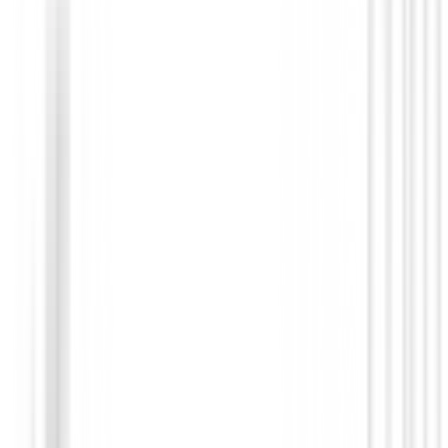
Bermudas Señora
Bermuda Footjoy Mujer 81731 Mujer
99,00 €
83,95 €
Desde