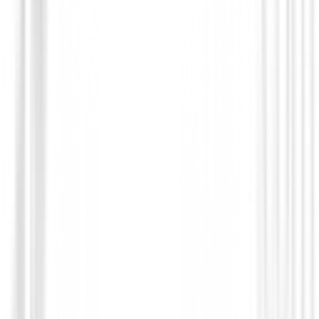
Bermudas Señora
Bermuda Footjoy Mujer 81733 Blanca
99,00 €
83,95 €
Desde