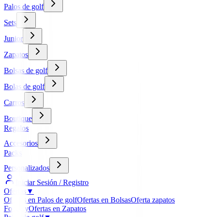
Palos de golf
Sets
Junior
Zapatos
Bolsas de golf
Bolas de golf
Carros
Boutique
Regalos
Accesorios
Packs
Personalizados
Iniciar Sesión / Registro
Ofertas
▼
Ofertas en Palos de golf
Ofertas en Bolsas
Oferta zapatos
FootJoy
Ofertas en Zapatos