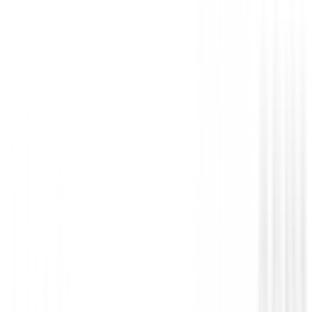
Bermudas Señora
Bermuda Footjoy Mujer 81732 Negra
99,00 €
83,95 €
Desde