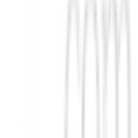
 bermudas combinan a la perfección la elegancia con la máxima funciona
en una prenda esencial para tu colección de primavera y verano.