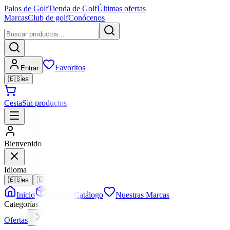
Palos de Golf
Tienda de Golf
Últimas ofertas
Marcas
Club de golf
Conócenos
Favoritos
Entrar
🇪🇸
es
Cesta
Sin productos
Bienvenido
Idioma
🇪🇸
es
🇬🇧
en
Inicio
Todo el Catálogo
Nuestras Marcas
Categorías
Ofertas