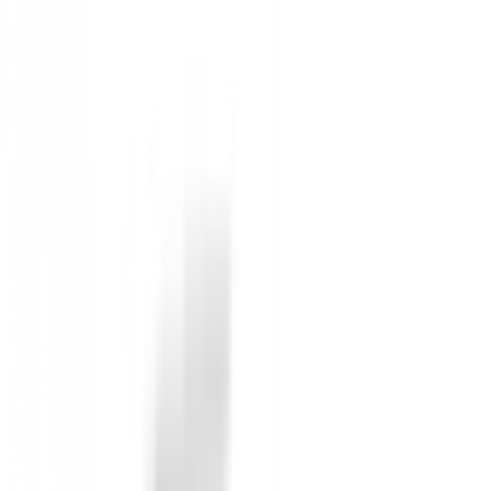
-
63
%
34,99 €
95,00 €
Desde
COLOR
:
Rosa
TALLA
:
34
Disponible para envío inmediato
Selecciona Opciones
Anterior
Bermuda Footjoy Mujer 81733 Blanca
Siguiente
Bermuda Girls Golf Capri Black White Muj
Descripción Detallada
Bermudas Nivo Bailey Mujer: Con
Prepárate para destacar en el campo con las
Bermudas
asegurando que te sientas cómoda y luzcas impecable e
Características que Marcan la Di