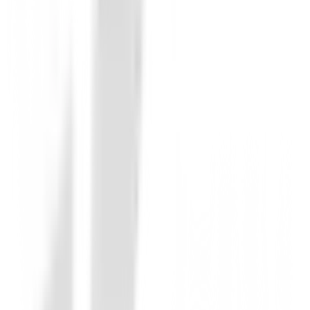
Protección UV Avanzada:
Disfruta del sol sin
Secado Rápido y Transpirable:
Mantente fres
Comodidad Superior:
Confeccionadas para ofr
Cintura Clásica y Ajuste Perfecto:
Su diseño 
Practicidad con 4 Bolsillos:
Espacio suficiente
Largo Ideal:
Con una entrepierna de 12 1/2 pulg
Marca Nivo Golf:
Calidad y diseño garantizado
No dejes pasar la oportunidad de añadir estas exclus
Sin opiniones
Todavía no hay opiniones para este producto.
Sé el primero en dejar una opinión cuando recibas tu 
Debes iniciar sesión para dejar una opinión sobre este
Iniciar Sesión
También te puede interesar