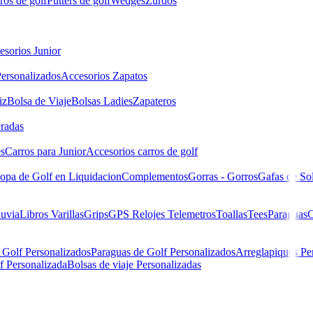
ros de golf
Putters de golf
Wedges
Zurdos
esorios Junior
ersonalizados
Accesorios Zapatos
iz
Bolsa de Viaje
Bolsas Ladies
Zapateros
eradas
es
Carros para Junior
Accesorios carros de golf
opa de Golf en Liquidacion
Complementos
Gorras - Gorros
Gafas de So
luvia
Libros
Varillas
Grips
GPS Relojes Telemetros
Toallas
Tees
Paraguas
C
 Golf Personalizados
Paraguas de Golf Personalizados
Arreglapiques Pe
f Personalizada
Bolsas de viaje Personalizadas
r