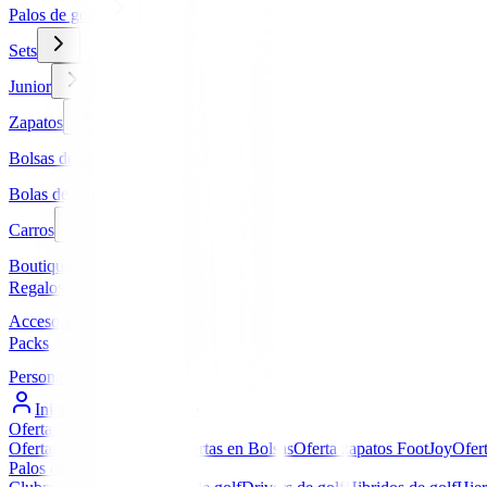
Palos de golf
Sets
Junior
Zapatos
Bolsas de golf
Bolas de golf
Carros
Boutique
Regalos
Accesorios
Packs
Personalizados
Iniciar Sesión / Registro
Ofertas
▼
Ofertas en Palos de golf
Ofertas en Bolsas
Oferta zapatos FootJoy
Ofer
Palos de golf
▼