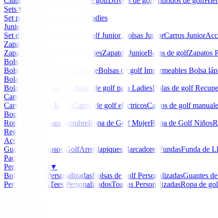
Clubmaker
Ladies
Maderas de golf
Drivers de golf
Hibridos de golf
Hier
Sets
▼
Set para Caballero
Set para Ladies
Junior
▼
Set de golf Junior
Palos de Golf Junior
Bolsas Junior
Carros Junior
Acc
Zapatos
▼
Zapatos Hombre
Zapatos Ladies
Zapatos Junior
Botas de golf
Zapatos P
Bolsas de golf
▼
Bolsa de carro
Bolsa de trípode
Bolsas de golf Impermeables
Bolsa láp
Bolas de golf
▼
Bolas de Golf Nuevas
Bolas de golf para Ladies
Bolas de golf Recup
Carros
▼
Carros Clicgear Rovic
Carros de golf eléctricos
Carros de golf manual
Boutique
▼
Ropa de Golf para Hombre
Ropa de Golf Mujer
Ropa de Golf Niños
R
Regalos
Accesorios
▼
Guantes
Luminosos Golf
Arreglapiques
Marcadores
Fundas
Funda de L
Packs
Personalizados
▼
Bolas de golf Personalizadas
Bolsas de golf Personalizadas
Guantes de
Personalizados
Tees Personalizados
Toallas Personalizadas
Ropa de gol
Inicio
/
Bermudas Señora
/
Bermudas Nivo Bailey Muje
-
63
%