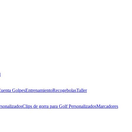
l
uenta Golpes
Entrenamiento
Recogebolas
Taller
rsonalizados
Clips de gorra para Golf Personalizados
Marcadores