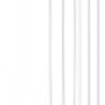
ltravioleta.
anspirabilidad absorbe la humedad eficazmente.
 por el campo.
modo y seguro.
o limitado en BuenGolpe! ¡Completa tu look de golf con estilo y rendim