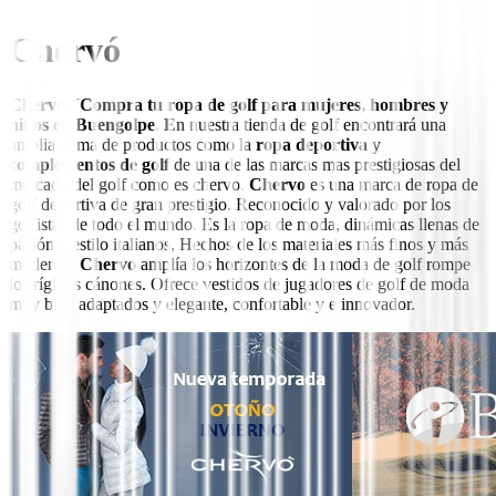
Chervó
Chervo |´Compra tu ropa de golf para mujeres, hombres y
niños en Buengolpe. E
n nuestra tienda de golf encontrará una
amplia gama de productos como la
ropa deportiva
y
complementos de golf
de una de las marcas mas prestigiosas del
mercado del golf como es chervo.
Chervo
es una marca de ropa de
golf deportiva de gran prestigio. Reconocido y valorado por los
golfistas de todo el mundo. Es la ropa de moda, dinámicas llenas de
pasión y estilo italianos, Hechos de los materiales más finos y más
moderno.
Chervo
amplía los horizontes de la moda de golf rompe
los rígidos cánones. Ofrece vestidos de jugadores de golf de moda
muy bien adaptados y elegante, confortable y e innovador.