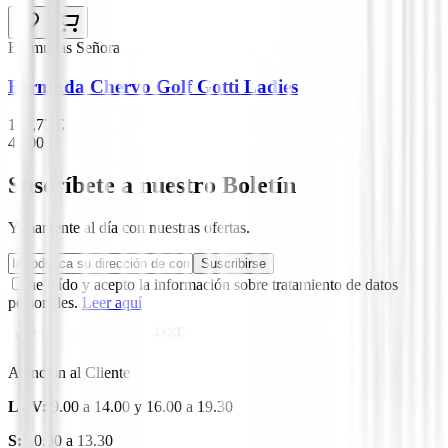
Bermudas Señora
Bermuda Chervo Golf Gotti Ladies
111,77 €
45,00 €
Suscríbete a nuestro Boletín
Y mantente al día con nuestras ofertas.
Suscribirse
he leído y acepto la información sobre tratamiento de datos
personales.
Leer aquí
Atención al Cliente
L - V:
9.00 a 14.00 y 16.00 a 19.30
S:
10.00 a 13.30