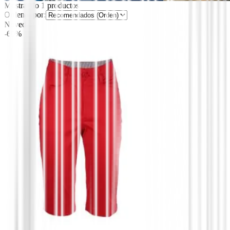
Mostrando
1
productos
Ordenar por:
Novedad
-60%