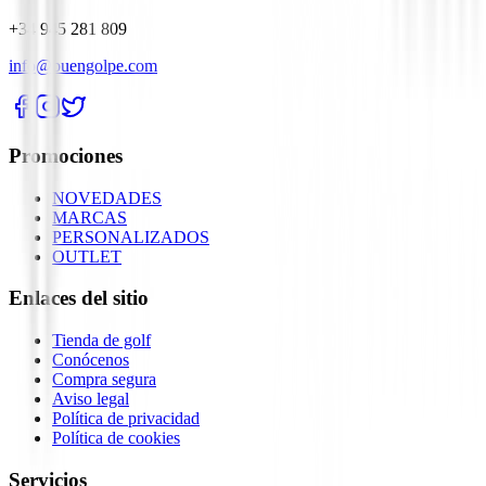
+34 945 281 809
info@buengolpe.com
Promociones
NOVEDADES
MARCAS
PERSONALIZADOS
OUTLET
Enlaces del sitio
Tienda de golf
Conócenos
Compra segura
Aviso legal
Política de privacidad
Política de cookies
Servicios