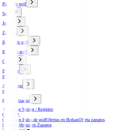
Palos de golf
Sets
Junior
Zapatos
Bolsas de golf
Bolas de golf
Carros
Boutique
Regalos
Accesorios
Packs
Personalizados
Iniciar Sesión / Registro
Ofertas
▼
Ofertas en Palos de golf
Ofertas en Bolsas
Oferta zapatos
FootJoy
Ofertas en Zapatos