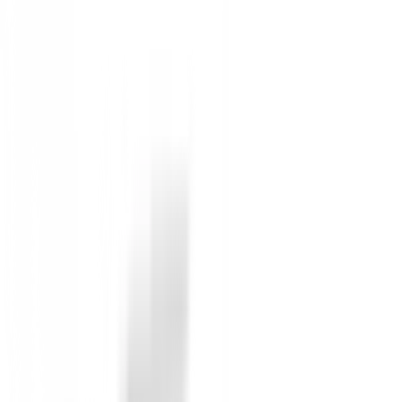
Estilo Versátil:
El tono verde clásico es fácil 
Durabilidad:
Materiales de primera calidad que
Con la Bermuda Alberto Earnie Revolutional, no solo l
con la tuya y eleva tu estilo en BuenGolpe!
Sin opiniones
Todavía no hay opiniones para este producto.
Sé el primero en dejar una opinión cuando recibas tu 
Debes iniciar sesión para dejar una opinión sobre este
Iniciar Sesión
También te puede interesar