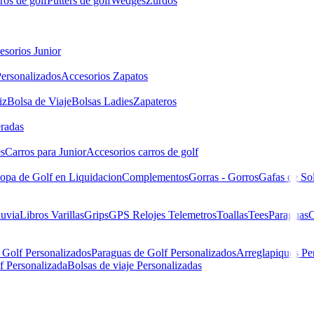
ros de golf
Putters de golf
Wedges
Zurdos
esorios Junior
ersonalizados
Accesorios Zapatos
iz
Bolsa de Viaje
Bolsas Ladies
Zapateros
eradas
es
Carros para Junior
Accesorios carros de golf
opa de Golf en Liquidacion
Complementos
Gorras - Gorros
Gafas de So
luvia
Libros
Varillas
Grips
GPS Relojes Telemetros
Toallas
Tees
Paraguas
C
 Golf Personalizados
Paraguas de Golf Personalizados
Arreglapiques Pe
f Personalizada
Bolsas de viaje Personalizadas
nie Revolutional Green 1621-5751-610