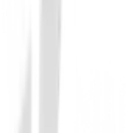
Bermudas Caballero
Bermuda Alberto Golf Earnie WR Print
135,00 €