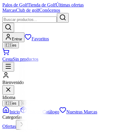
Palos de Golf
Tienda de Golf
Últimas ofertas
Marcas
Club de golf
Conócenos
Favoritos
Entrar
🇪🇸
es
Cesta
Sin productos
Bienvenido
Idioma
🇪🇸
es
🇬🇧
en
Inicio
Todo el Catálogo
Nuestras Marcas
Categorías
Ofertas