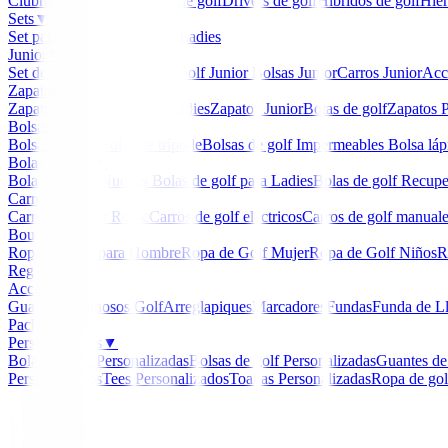
Clubmaker
Ladies
Maderas de golf
Drivers de golf
Hibridos de golf
Hier
Sets
▼
Set para Caballero
Set para Ladies
Junior
▼
Set de golf Junior
Palos de Golf Junior
Bolsas Junior
Carros Junior
Acc
Zapatos
▼
Zapatos Hombre
Zapatos Ladies
Zapatos Junior
Botas de golf
Zapatos P
Bolsas de golf
▼
Bolsa de carro
Bolsa de trípode
Bolsas de golf Impermeables
Bolsa láp
Bolas de golf
▼
Bolas de Golf Nuevas
Bolas de golf para Ladies
Bolas de golf Recup
Carros
▼
Carros Clicgear Rovic
Carros de golf eléctricos
Carros de golf manual
Boutique
▼
Ropa de Golf para Hombre
Ropa de Golf Mujer
Ropa de Golf Niños
R
Regalos
Accesorios
▼
Guantes
Luminosos Golf
Arreglapiques
Marcadores
Fundas
Funda de L
Packs
Personalizados
▼
Bolas de golf Personalizadas
Bolsas de golf Personalizadas
Guantes de
Personalizados
Tees Personalizados
Toallas Personalizadas
Ropa de gol
Inicio
/
Bermudas Caballero
/
Bermuda Alberto Golf Ear
-
38
%