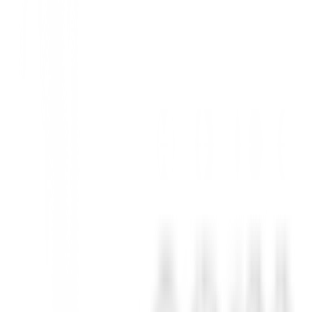
golfista moderno que busca la combinación perfecta de estilo, comodida
movimiento en cada swing.
a de golf.