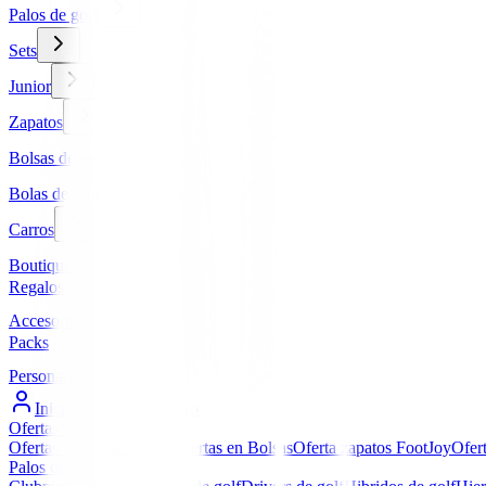
Palos de golf
Sets
Junior
Zapatos
Bolsas de golf
Bolas de golf
Carros
Boutique
Regalos
Accesorios
Packs
Personalizados
Iniciar Sesión / Registro
Ofertas
▼
Ofertas en Palos de golf
Ofertas en Bolsas
Oferta zapatos FootJoy
Ofer
Palos de golf
▼