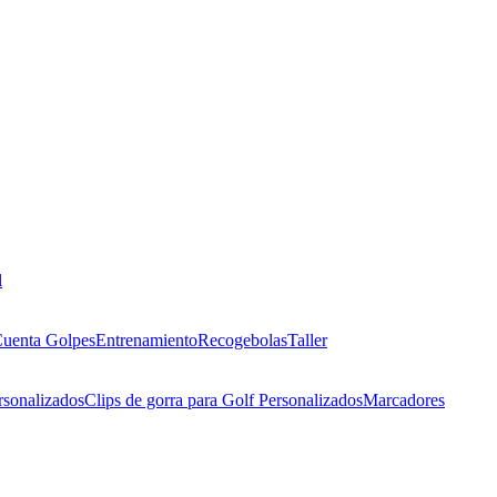
l
uenta Golpes
Entrenamiento
Recogebolas
Taller
rsonalizados
Clips de gorra para Golf Personalizados
Marcadores