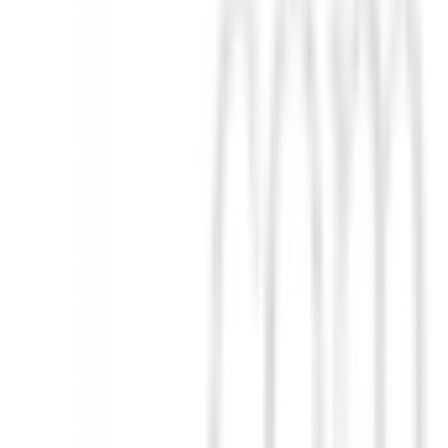
del campo.
rma y color.
e confort y funcionalidad, permitiéndote concentrarte plenamente en tu