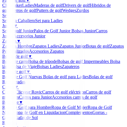
Palos de golf
▼
Clubmaker
Ladies
Maderas de golf
Drivers de golf
Hibridos de
golf
Hierros de golf
Putters de golf
Wedges
Zurdos
Sets
▼
Set para Caballero
Set para Ladies
Junior
▼
Set de golf Junior
Palos de Golf Junior
Bolsas Junior
Carros
Junior
Accesorios Junior
Zapatos
▼
Zapatos Hombre
Zapatos Ladies
Zapatos Junior
Botas de golf
Zapatos
Personalizados
Accesorios Zapatos
Bolsas de golf
▼
Bolsa de carro
Bolsa de trípode
Bolsas de golf Impermeables
Bolsa
lápiz
Bolsa de Viaje
Bolsas Ladies
Zapateros
Bolas de golf
▼
Bolas de Golf Nuevas
Bolas de golf para Ladies
Bolas de golf
Recuperadas
Carros
▼
Carros Clicgear Rovic
Carros de golf eléctricos
Carros de golf
manuales
Carros para Junior
Accesorios carros de golf
Boutique
▼
Ropa de Golf para Hombre
Ropa de Golf Mujer
Ropa de Golf
Niños
Ropa de Golf en Liquidacion
Complementos
Gorras -
Gorros
Gafas de Sol
Regalos