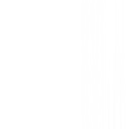
Sin opiniones
Todavía no hay opiniones para este producto.
Sé el primero en dejar una opinión cuando recibas tu 
Debes iniciar sesión para dejar una opinión sobre este
Iniciar Sesión
También te puede interesar