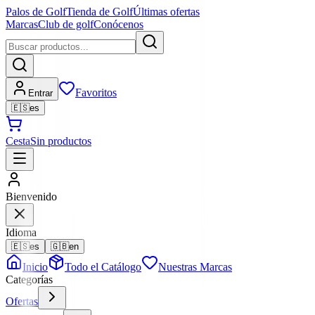
Palos de Golf
Tienda de Golf
Últimas ofertas
Marcas
Club de golf
Conócenos
Favoritos
Entrar
🇪🇸
es
Cesta
Sin productos
Bienvenido
Idioma
🇪🇸
es
🇬🇧
en
Inicio
Todo el Catálogo
Nuestras Marcas
Categorías
Ofertas