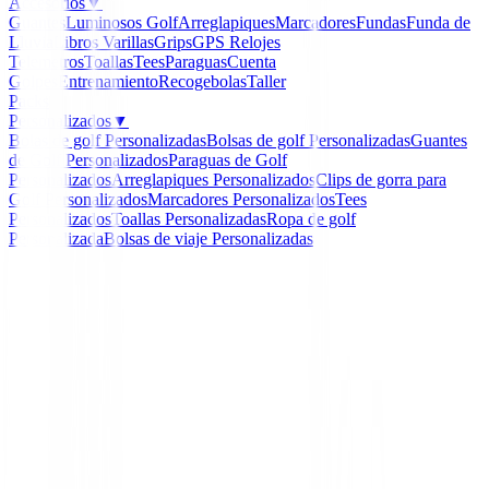
Accesorios
▼
Guantes
Luminosos Golf
Arreglapiques
Marcadores
Fundas
Funda de
Lluvia
Libros
Varillas
Grips
GPS Relojes
Telemetros
Toallas
Tees
Paraguas
Cuenta
Golpes
Entrenamiento
Recogebolas
Taller
Packs
Personalizados
▼
Bolas de golf Personalizadas
Bolsas de golf Personalizadas
Guantes
de Golf Personalizados
Paraguas de Golf
Personalizados
Arreglapiques Personalizados
Clips de gorra para
Golf Personalizados
Marcadores Personalizados
Tees
Personalizados
Toallas Personalizadas
Ropa de golf
Personalizada
Bolsas de viaje Personalizadas
Inicio
/
Bermudas Caballero
/
Bermuda Alberto Golf Ear
Revolutional Red 1621-5751-350
-
30
%
Alberto Golf
Bermuda Alberto Golf E
Revolutional Red 1621-5