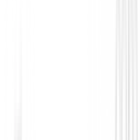
Bermudas Caballero
Bermuda Alberto Golf Earnie WR Print
135,00 €
70,00 €
Desde