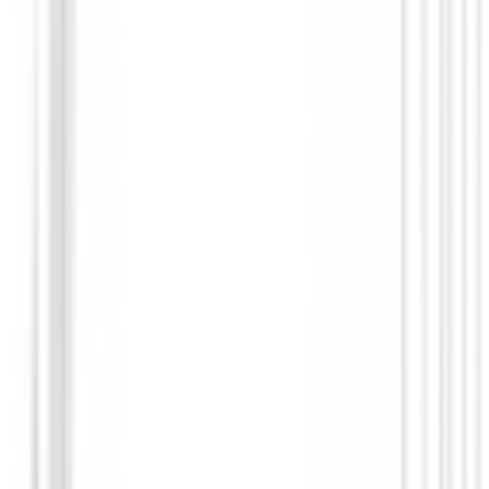
Bermudas Caballero
Bermuda Alberto Golf Earnie Revolution
1621-5751-610
105,00 €
65,00 €
Desde