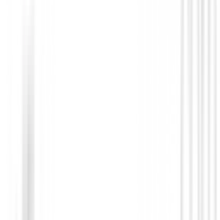
Bermudas Caballero
Bermudas Callaway Chev II Ref. CGBF
Marino
79,90 €
68,99 €
Desde