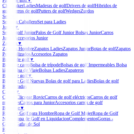
Palos de golf
▼
Clubmaker
Ladies
Maderas de golf
Drivers de golf
Hibridos de
golf
Hierros de golf
Putters de golf
Wedges
Zurdos
Sets
▼
Set para Caballero
Set para Ladies
Junior
▼
Set de golf Junior
Palos de Golf Junior
Bolsas Junior
Carros
Junior
Accesorios Junior
Zapatos
▼
Zapatos Hombre
Zapatos Ladies
Zapatos Junior
Botas de golf
Zapatos
Personalizados
Accesorios Zapatos
Bolsas de golf
▼
Bolsa de carro
Bolsa de trípode
Bolsas de golf Impermeables
Bolsa
lápiz
Bolsa de Viaje
Bolsas Ladies
Zapateros
Bolas de golf
▼
Bolas de Golf Nuevas
Bolas de golf para Ladies
Bolas de golf
Recuperadas
Carros
▼
Carros Clicgear Rovic
Carros de golf eléctricos
Carros de golf
manuales
Carros para Junior
Accesorios carros de golf
Boutique
▼
Ropa de Golf para Hombre
Ropa de Golf Mujer
Ropa de Golf
Niños
Ropa de Golf en Liquidacion
Complementos
Gorras -
Gorros
Gafas de Sol
Regalos