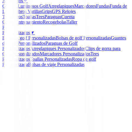
Accesorios
▼
Guantes
Luminosos Golf
Arreglapiques
Marcadores
Fundas
Funda de
Lluvia
Libros
Varillas
Grips
GPS Relojes
Telemetros
Toallas
Tees
Paraguas
Cuenta
Golpes
Entrenamiento
Recogebolas
Taller
Packs
Personalizados
▼
Bolas de golf Personalizadas
Bolsas de golf Personalizadas
Guantes
de Golf Personalizados
Paraguas de Golf
Personalizados
Arreglapiques Personalizados
Clips de gorra para
Golf Personalizados
Marcadores Personalizados
Tees
Personalizados
Toallas Personalizadas
Ropa de golf
Personalizada
Bolsas de viaje Personalizadas
Inicio
/
Bermudas Caballero
/
Bermudas Callaway Ever
CGBS9090 Hombre Talla 44
-
25
%
Callaway
Bermudas Callaway Eve
Oxford CGBS9090 Hom
Talla 44