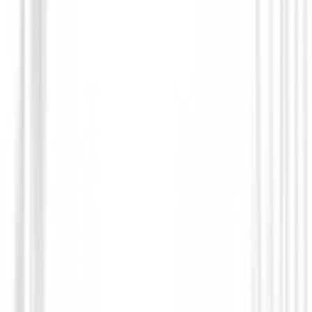
Bermudas Caballero
Bermudas Ping Bradley II Ref. P03717-
Blanco
79,99 €
67,99 €