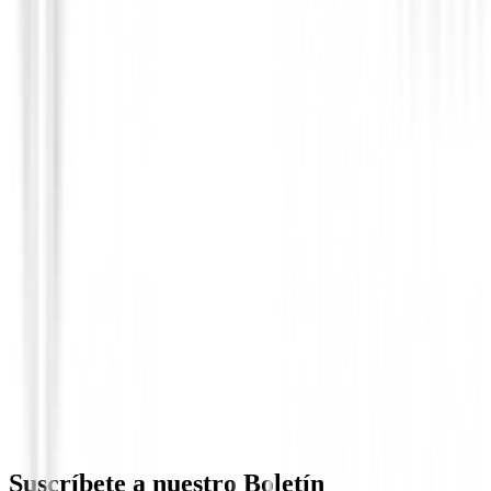
Bermudas Caballero
Bermudas Ping Bradley II Ref. P03717-
Negro
79,99 €
67,99 €
Suscríbete a nuestro Boletín