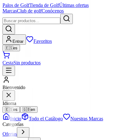
Palos de Golf
Tienda de Golf
Últimas ofertas
Marcas
Club de golf
Conócenos
Favoritos
Entrar
🇪🇸
es
Cesta
Sin productos
Bienvenido
Idioma
🇪🇸
es
🇬🇧
en
Inicio
Todo el Catálogo
Nuestras Marcas
Categorías
Ofertas