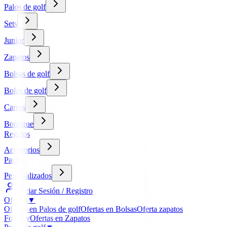
Palos de golf
Sets
Junior
Zapatos
Bolsas de golf
Bolas de golf
Carros
Boutique
Regalos
Accesorios
Packs
Personalizados
Iniciar Sesión / Registro
Ofertas
▼
Ofertas en Palos de golf
Ofertas en Bolsas
Oferta zapatos
FootJoy
Ofertas en Zapatos