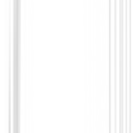
Bermudas Caballero
Bermudas Callaway Chev II Ref. CGBF
79,90 €
68,99 €
Desde