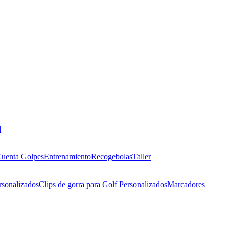
l
uenta Golpes
Entrenamiento
Recogebolas
Taller
rsonalizados
Clips de gorra para Golf Personalizados
Marcadores