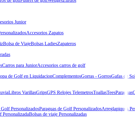
ros de golf
Putters de golf
Wedges
Zurdos
esorios Junior
ersonalizados
Accesorios Zapatos
iz
Bolsa de Viaje
Bolsas Ladies
Zapateros
eradas
es
Carros para Junior
Accesorios carros de golf
opa de Golf en Liquidacion
Complementos
Gorras - Gorros
Gafas de So
luvia
Libros
Varillas
Grips
GPS Relojes Telemetros
Toallas
Tees
Paraguas
C
 Golf Personalizados
Paraguas de Golf Personalizados
Arreglapiques Pe
f Personalizada
Bolsas de viaje Personalizadas
rmance Ref.34148 Hombre