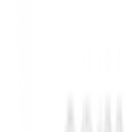
pe. Diseñadas para el golfista moderno, estas bermudas combinan a la 
ecen una transpirabilidad excepcional y un ajuste cómodo durante toda l
 cada swing con total libertad y sin restricciones.
tico en el interior de la cintura asegura que tu camiseta se mantenga en 
nto.