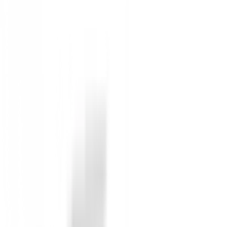
Estilo Versátil:
El elegante color Azul Marino l
Las Bermudas FootJoy Performance son la elección perf
diferencia en cada golpe!
Sin opiniones
Todavía no hay opiniones para este producto.
Sé el primero en dejar una opinión cuando recibas tu 
Debes iniciar sesión para dejar una opinión sobre este
Iniciar Sesión
También te puede interesar