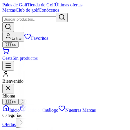
Palos de Golf
Tienda de Golf
Últimas ofertas
Marcas
Club de golf
Conócenos
Favoritos
Entrar
🇪🇸
es
Cesta
Sin productos
Bienvenido
Idioma
🇪🇸
es
🇬🇧
en
Inicio
Todo el Catálogo
Nuestras Marcas
Categorías
Ofertas