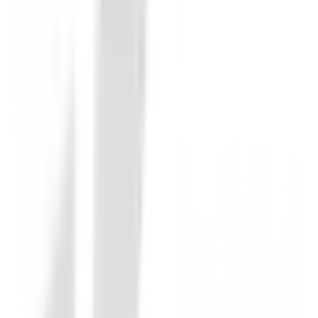
Bermudas Caballero
Bermudas Footjoy Performance Ref.341
95,00 €
79,94 €
Desde