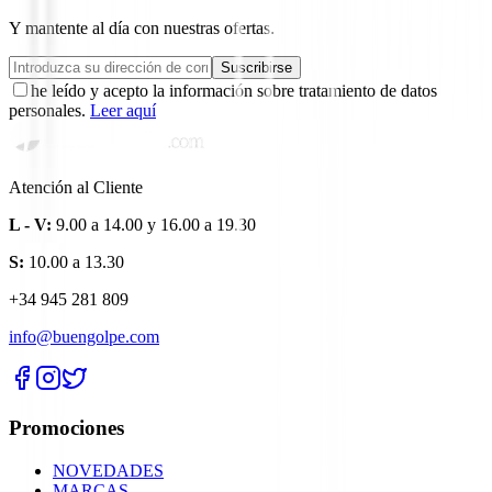
Y mantente al día con nuestras ofertas.
Suscribirse
he leído y acepto la información sobre tratamiento de datos
personales.
Leer aquí
Atención al Cliente
L - V:
9.00 a 14.00 y 16.00 a 19.30
S:
10.00 a 13.30
+34 945 281 809
info@buengolpe.com
Promociones
NOVEDADES
MARCAS