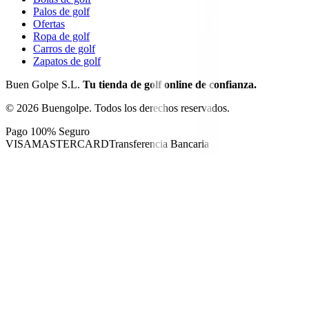
Palos de golf
Ofertas
Ropa de golf
Carros de golf
Zapatos de golf
Buen Golpe S.L.
Tu tienda de golf online de confianza.
©
2026
Buengolpe.
Todos los derechos reservados.
Pago 100% Seguro
VISA
MASTERCARD
Transferencia Bancaria