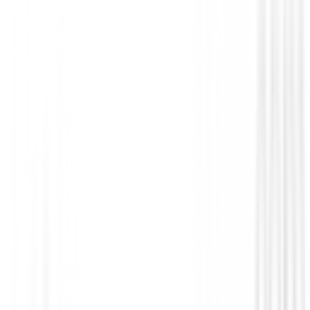
Zapatos de golf para hombre
FootJoy Zapatos de golf Originals, negr
129,99 €
115,00 €