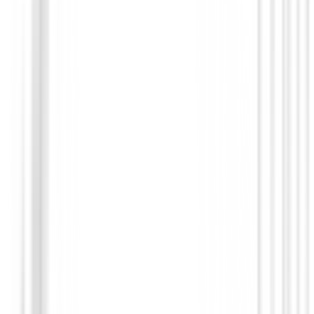
Zapatos de golf para hombre
Zapatos Footjoy Pulse Boa Ref. 54718
White/Navy/Blue
175,00 €
140,00 €
Desde