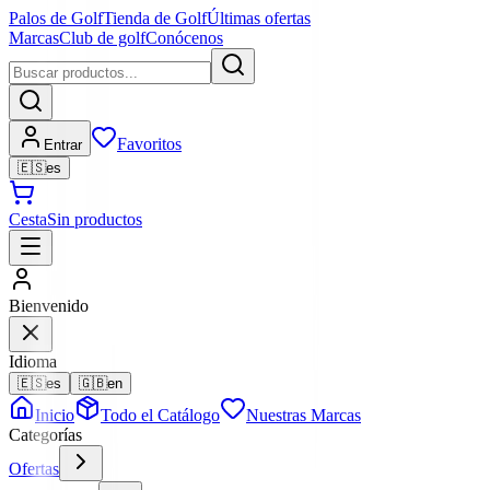
Palos de Golf
Tienda de Golf
Últimas ofertas
Marcas
Club de golf
Conócenos
Favoritos
Entrar
🇪🇸
es
Cesta
Sin productos
Bienvenido
Idioma
🇪🇸
es
🇬🇧
en
Inicio
Todo el Catálogo
Nuestras Marcas
Categorías
Ofertas