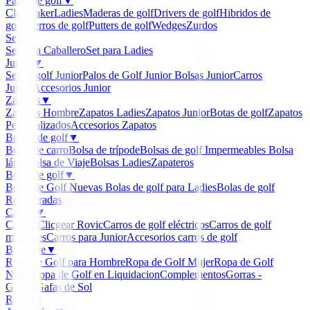
Palos de golf
▼
Clubmaker
Ladies
Maderas de golf
Drivers de golf
Hibridos de
golf
Hierros de golf
Putters de golf
Wedges
Zurdos
Sets
▼
Set para Caballero
Set para Ladies
Junior
▼
Set de golf Junior
Palos de Golf Junior
Bolsas Junior
Carros
Junior
Accesorios Junior
Zapatos
▼
Zapatos Hombre
Zapatos Ladies
Zapatos Junior
Botas de golf
Zapatos
Personalizados
Accesorios Zapatos
Bolsas de golf
▼
Bolsa de carro
Bolsa de trípode
Bolsas de golf Impermeables
Bolsa
lápiz
Bolsa de Viaje
Bolsas Ladies
Zapateros
Bolas de golf
▼
Bolas de Golf Nuevas
Bolas de golf para Ladies
Bolas de golf
Recuperadas
Carros
▼
Carros Clicgear Rovic
Carros de golf eléctricos
Carros de golf
manuales
Carros para Junior
Accesorios carros de golf
Boutique
▼
Ropa de Golf para Hombre
Ropa de Golf Mujer
Ropa de Golf
Niños
Ropa de Golf en Liquidacion
Complementos
Gorras -
Gorros
Gafas de Sol
Regalos