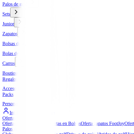
Palos de golf
Sets
Junior
Zapatos
Bolsas de golf
Bolas de golf
Carros
Boutique
Regalos
Accesorios
Packs
Personalizados
Iniciar Sesión / Registro
Ofertas
▼
Ofertas en Palos de golf
Ofertas en Bolsas
Oferta zapatos FootJoy
Ofer
Palos de golf
▼