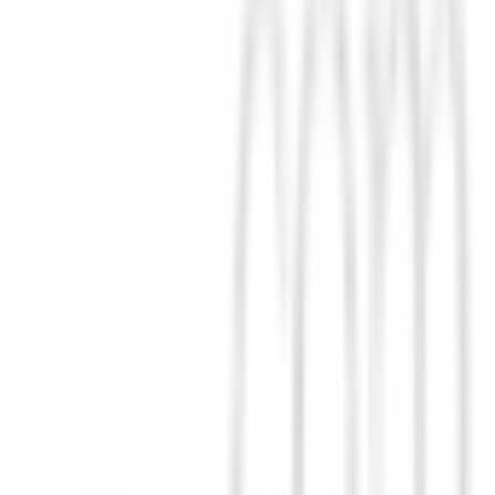
sencia en el campo.
u alcance en BuenGolpe!