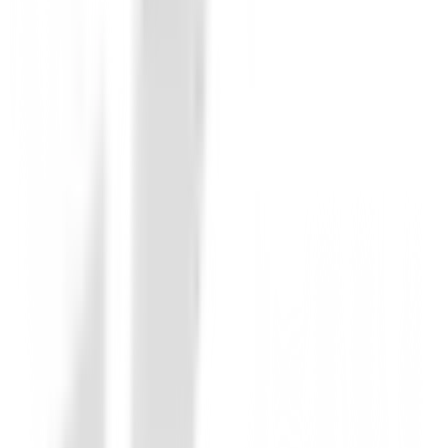
Zapatos de golf para hombre
FootJoy Zapatos de golf Originals, negr
129,99 €
115,00 €