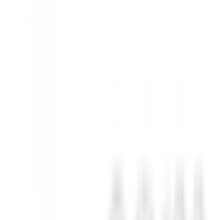
eries Field. Diseñados para el golfista exigente, estos zapatos reinven
idad y estabilidad inigualables.
do en el pasado con innovaciones que impulsan el futuro de tu juego.
do, tacto suave y una durabilidad excepcional, además de ser 100% imp
e el rough hasta el green, garantizando una estabilidad óptima durante 
omodidad duradera, vuelta tras vuelta.
maximizar la potencia y el control.