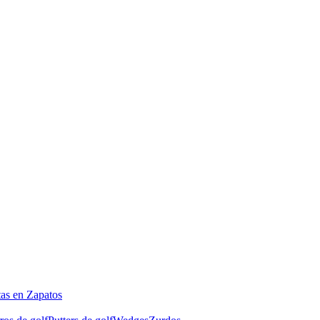
tas en Zapatos