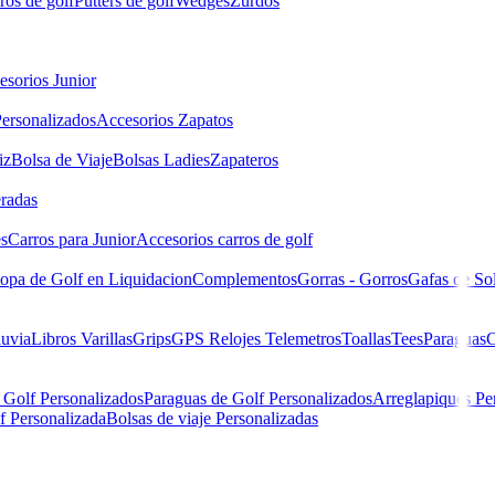
ros de golf
Putters de golf
Wedges
Zurdos
esorios Junior
ersonalizados
Accesorios Zapatos
iz
Bolsa de Viaje
Bolsas Ladies
Zapateros
eradas
es
Carros para Junior
Accesorios carros de golf
opa de Golf en Liquidacion
Complementos
Gorras - Gorros
Gafas de So
luvia
Libros
Varillas
Grips
GPS Relojes Telemetros
Toallas
Tees
Paraguas
C
 Golf Personalizados
Paraguas de Golf Personalizados
Arreglapiques Pe
f Personalizada
Bolsas de viaje Personalizadas
ootJoy Premiere Series Field Ref.54355 Talla 41