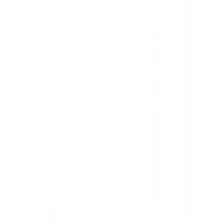
o 57024