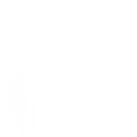
Talla 41