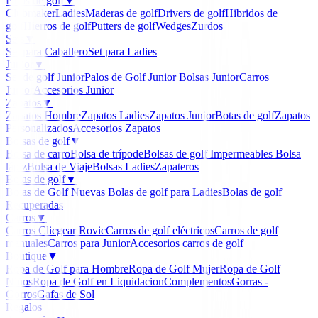
Palos de golf
▼
Clubmaker
Ladies
Maderas de golf
Drivers de golf
Hibridos de
golf
Hierros de golf
Putters de golf
Wedges
Zurdos
Sets
▼
Set para Caballero
Set para Ladies
Junior
▼
Set de golf Junior
Palos de Golf Junior
Bolsas Junior
Carros
Junior
Accesorios Junior
Zapatos
▼
Zapatos Hombre
Zapatos Ladies
Zapatos Junior
Botas de golf
Zapatos
Personalizados
Accesorios Zapatos
Bolsas de golf
▼
Bolsa de carro
Bolsa de trípode
Bolsas de golf Impermeables
Bolsa
lápiz
Bolsa de Viaje
Bolsas Ladies
Zapateros
Bolas de golf
▼
Bolas de Golf Nuevas
Bolas de golf para Ladies
Bolas de golf
Recuperadas
Carros
▼
Carros Clicgear Rovic
Carros de golf eléctricos
Carros de golf
manuales
Carros para Junior
Accesorios carros de golf
Boutique
▼
Ropa de Golf para Hombre
Ropa de Golf Mujer
Ropa de Golf
Niños
Ropa de Golf en Liquidacion
Complementos
Gorras -
Gorros
Gafas de Sol
Regalos