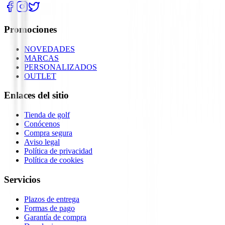
Promociones
NOVEDADES
MARCAS
PERSONALIZADOS
OUTLET
Enlaces del sitio
Tienda de golf
Conócenos
Compra segura
Aviso legal
Política de privacidad
Política de cookies
Servicios
Plazos de entrega
Formas de pago
Garantía de compra