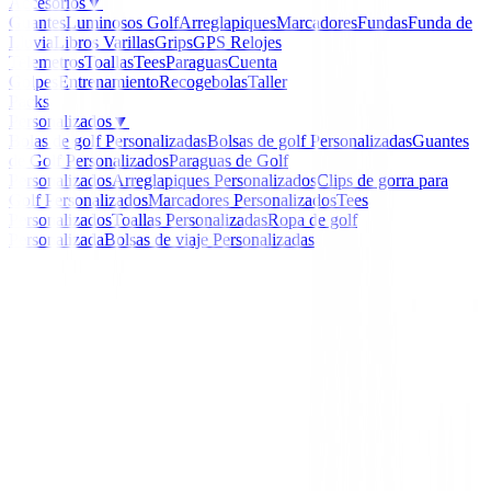
Accesorios
▼
Guantes
Luminosos Golf
Arreglapiques
Marcadores
Fundas
Funda de
Lluvia
Libros
Varillas
Grips
GPS Relojes
Telemetros
Toallas
Tees
Paraguas
Cuenta
Golpes
Entrenamiento
Recogebolas
Taller
Packs
Personalizados
▼
Bolas de golf Personalizadas
Bolsas de golf Personalizadas
Guantes
de Golf Personalizados
Paraguas de Golf
Personalizados
Arreglapiques Personalizados
Clips de gorra para
Golf Personalizados
Marcadores Personalizados
Tees
Personalizados
Toallas Personalizadas
Ropa de golf
Personalizada
Bolsas de viaje Personalizadas
Inicio
/
Zapatos de golf
/
Zapatos Footjoy QUANTUM 
WHT/GREY/TEAL Hombre
-
30
%
FootJoy
Zapatos Footjoy QUA
56984 WHT/GREY/TE