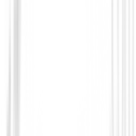
Forro: Sintético
Plantilla extraíble: Sí
Plantilla: Sintética
Suela exterior: suela con tacos
Resistente al agua: Sí Garantía impermeable: 1 año
Otras características:
Cierre de cordones, 2 presillas laterales,
Buena amortiguación,
Buena estabilidad
Color: blanco gris
Sin opiniones
Todavía no hay opiniones para este producto.
Sé el primero en dejar una opinión cuando recibas tu 