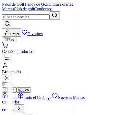
Palos de Golf
Tienda de Golf
Últimas ofertas
Marcas
Club de golf
Conócenos
Favoritos
Entrar
🇪🇸
es
Cesta
Sin productos
Bienvenido
Idioma
🇪🇸
es
🇬🇧
en
Inicio
Todo el Catálogo
Nuestras Marcas
Categorías
Ofertas