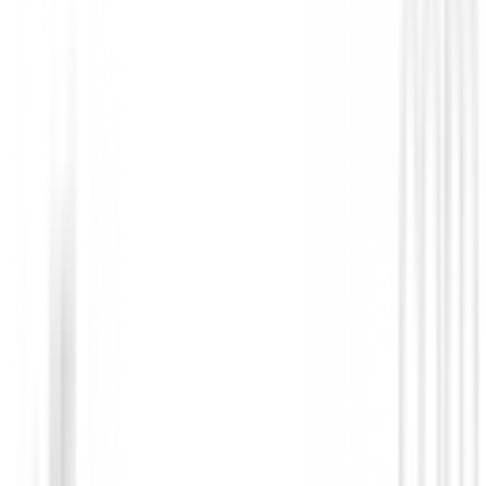
Producto inactivo (No disponible)
No disponible
Anterior
Zapatos Footjoy QUANTUM 97807 WHT
Mujer
Siguiente
Zapatos Ecco Golf S-Three 102963/60619 
Descripción Detallada
Zapatos Footjoy QUANTUM 56984 WHT/GREY/T
Diseño liviano.
Con un diseño liviano, los zapatos de golf para homb
Quantum 56981 ofrecen la combinación perfecta de 
rendimiento para cada golfista.
Especificaciones
Corte: corte regular