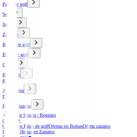
Palos de golf
Sets
Junior
Zapatos
Bolsas de golf
Bolas de golf
Carros
Boutique
Regalos
Accesorios
Packs
Personalizados
Iniciar Sesión / Registro
Ofertas
▼
Ofertas en Palos de golf
Ofertas en Bolsas
Oferta zapatos
FootJoy
Ofertas en Zapatos