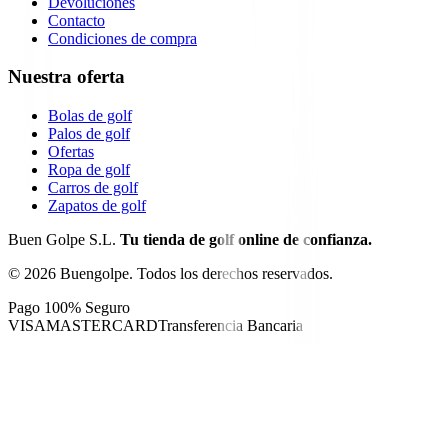
Devoluciones
Contacto
Condiciones de compra
Nuestra oferta
Bolas de golf
Palos de golf
Ofertas
Ropa de golf
Carros de golf
Zapatos de golf
Buen Golpe S.L.
Tu tienda de golf online de confianza.
©
2026
Buengolpe.
Todos los derechos reservados.
Pago 100% Seguro
VISA
MASTERCARD
Transferencia Bancaria