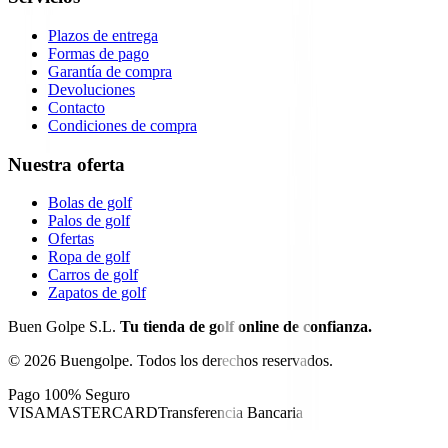
Plazos de entrega
Formas de pago
Garantía de compra
Devoluciones
Contacto
Condiciones de compra
Nuestra oferta
Bolas de golf
Palos de golf
Ofertas
Ropa de golf
Carros de golf
Zapatos de golf
Buen Golpe S.L.
Tu tienda de golf online de confianza.
©
2026
Buengolpe.
Todos los derechos reservados.
Pago 100% Seguro
VISA
MASTERCARD
Transferencia Bancaria