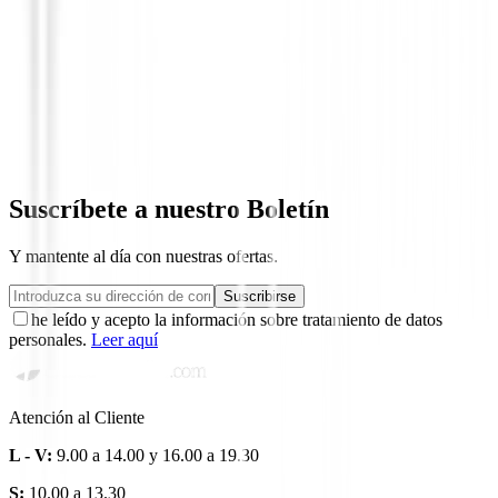
Zapatos de golf para hombre
Zapatos Footjoy Pulse Ref. 54706
144,99 €
129,00 €
Desde
Suscríbete a nuestro Boletín
Y mantente al día con nuestras ofertas.
Suscribirse
he leído y acepto la información sobre tratamiento de datos
personales.
Leer aquí
Atención al Cliente
L - V:
9.00 a 14.00 y 16.00 a 19.30
S:
10.00 a 13.30