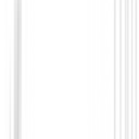
Zapatos de golf para hombre
Zapatos Footjoy Pulse Boa Ref. 54718