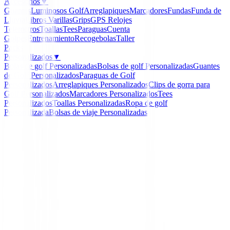
Accesorios
▼
Guantes
Luminosos Golf
Arreglapiques
Marcadores
Fundas
Funda de
Lluvia
Libros
Varillas
Grips
GPS Relojes
Telemetros
Toallas
Tees
Paraguas
Cuenta
Golpes
Entrenamiento
Recogebolas
Taller
Packs
Personalizados
▼
Bolas de golf Personalizadas
Bolsas de golf Personalizadas
Guantes
de Golf Personalizados
Paraguas de Golf
Personalizados
Arreglapiques Personalizados
Clips de gorra para
Golf Personalizados
Marcadores Personalizados
Tees
Personalizados
Toallas Personalizadas
Ropa de golf
Personalizada
Bolsas de viaje Personalizadas
Inicio
/
Zapatos de golf
/
Zapatos Footjoy TRADITION
WH/BK/GRY-Nº46
-
20
%
FootJoy
Zapatos Footjoy TRAD
SL 57924 WH/BK/GRY-