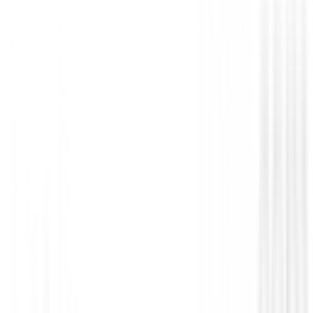
Zapatos de golf para hombre
FootJoy Zapatos de golf Originals, negr
129,99 €
115,00 €