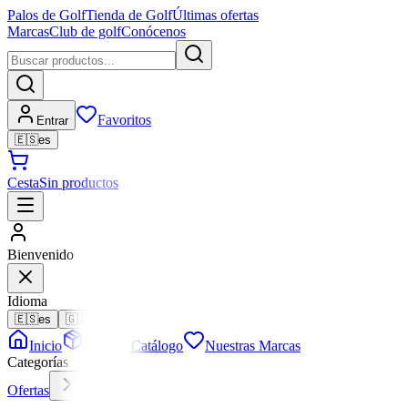
Palos de Golf
Tienda de Golf
Últimas ofertas
Marcas
Club de golf
Conócenos
Favoritos
Entrar
🇪🇸
es
Cesta
Sin productos
Bienvenido
Idioma
🇪🇸
es
🇬🇧
en
Inicio
Todo el Catálogo
Nuestras Marcas
Categorías
Ofertas