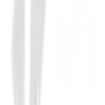
Zapatos de golf para hombre
FootJoy Zapatos de golf Originals, negr
129,99 €
115,00 €