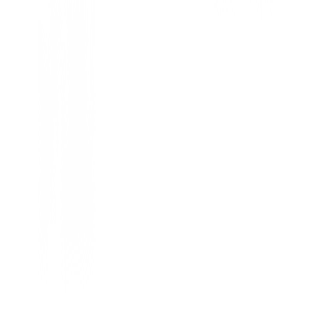
o 57024