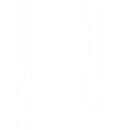
Ref:
198929251440
-
21
%
138,99 €
175,00 €
COLOR
:
Blanco
TALLA
:
38,5
40
Género
:
Mujer
Disponible para envío inmediato
Selecciona Opciones