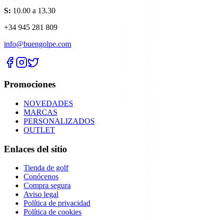
S:
10.00 a 13.30
+34 945 281 809
info@buengolpe.com
Promociones
NOVEDADES
MARCAS
PERSONALIZADOS
OUTLET
Enlaces del sitio
Tienda de golf
Conócenos
Compra segura
Aviso legal
Política de privacidad
Política de cookies