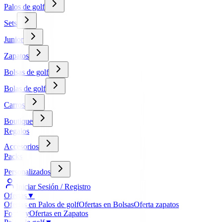
Palos de golf
Sets
Junior
Zapatos
Bolsas de golf
Bolas de golf
Carros
Boutique
Regalos
Accesorios
Packs
Personalizados
Iniciar Sesión / Registro
Ofertas
▼
Ofertas en Palos de golf
Ofertas en Bolsas
Oferta zapatos
FootJoy
Ofertas en Zapatos