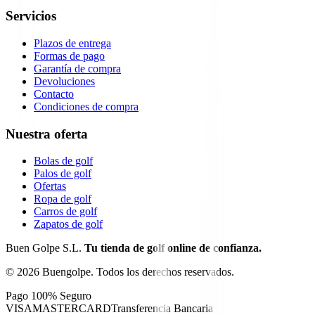
Servicios
Plazos de entrega
Formas de pago
Garantía de compra
Devoluciones
Contacto
Condiciones de compra
Nuestra oferta
Bolas de golf
Palos de golf
Ofertas
Ropa de golf
Carros de golf
Zapatos de golf
Buen Golpe S.L.
Tu tienda de golf online de confianza.
©
2026
Buengolpe.
Todos los derechos reservados.
Pago 100% Seguro
VISA
MASTERCARD
Transferencia Bancaria