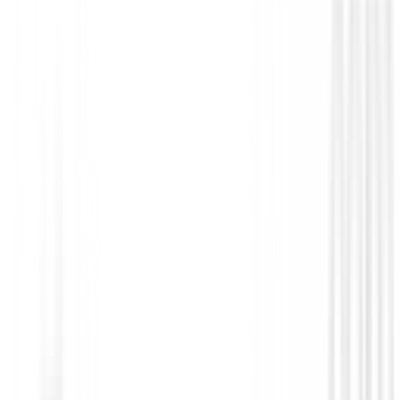
Zapatos Ladies
Zapatos Footjoy Pulse Mujer 93849
White/Navy/Blue
144,99 €
95,00 €
Desde