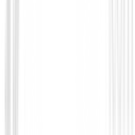
Zapatos Ladies
Botas FootJoy Stormwalker 98834 Muje
175,00 €
129,00 €
Desde